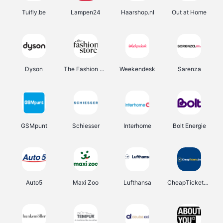
Tuifly.be
Lampen24
Haarshop.nl
Out at Home
Dyson
The Fashion Store
Weekendesk
Sarenza
GSMpunt
Schiesser
Interhome
Bolt Energie
Auto5
Maxi Zoo
Lufthansa
CheapTickets.be