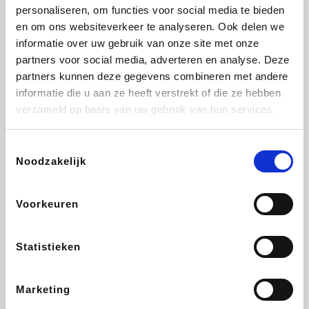
Vidaxl
Plopsa
Lampenlicht.be
Adidas
personaliseren, om functies voor social media te bieden
en om ons websiteverkeer te analyseren. Ook delen we
informatie over uw gebruik van onze site met onze
partners voor social media, adverteren en analyse. Deze
partners kunnen deze gegevens combineren met andere
Hotels.com
All Accor
Brussels Airlines
Medpets.be
informatie die u aan ze heeft verstrekt of die ze hebben
verzameld op basis van uw gebruik van hun services.
Toestemmingsselectie
Noodzakelijk
DectDirect
Wijnvoordeel.be
Wondr.Care
ZEB
Voorkeuren
Disneyland Paris
EuroGifts
Ibood
SupraBazar
Statistieken
Marketing