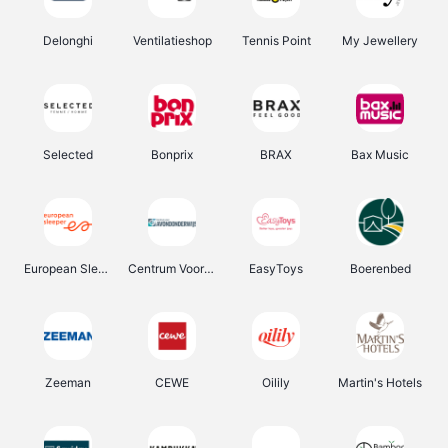
Delonghi
Ventilatieshop
Tennis Point
My Jewellery
Selected
Bonprix
BRAX
Bax Music
European Sleeper
Centrum Voor Avondonderwijs
EasyToys
Boerenbed
Zeeman
CEWE
Oilily
Martin's Hotels