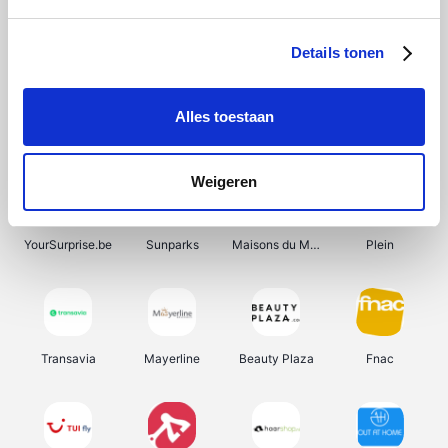
Shein
Get Your Guide
Bergfreunde
Pazzox
Details tonen
Alles toestaan
Smartwatchbanden
Manutan
Wijnbeurs.be
HBM Machines
Weigeren
YourSurprise.be
Sunparks
Maisons du Monde
Plein
Transavia
Mayerline
Beauty Plaza
Fnac