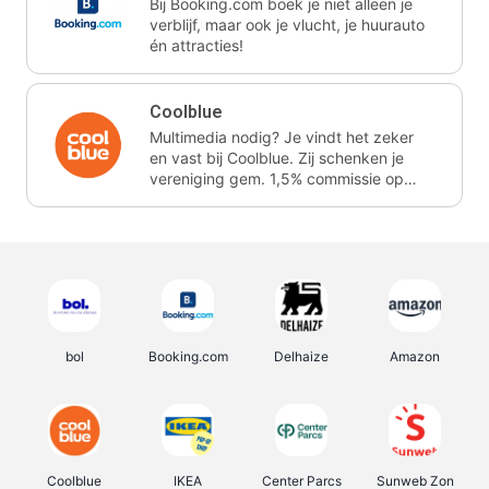
Bij Booking.com boek je niet alleen je
verblijf, maar ook je vlucht, je huurauto
én attracties!
Coolblue
Multimedia nodig? Je vindt het zeker
en vast bij Coolblue. Zij schenken je
vereniging gem. 1,5% commissie op
jouw aankoop.
bol
Booking.com
Delhaize
Amazon
Coolblue
IKEA
Center Parcs
Sunweb Zon