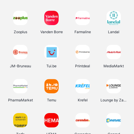
Zooplus
Vanden Borre
Farmaline
Landal
JM-Bruneau
Tui.be
Printdeal
MediaMarkt
PharmaMarket
Temu
Krefel
Lounge by Zalando