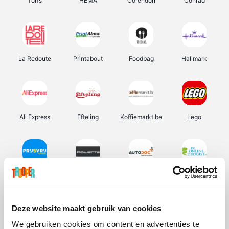
Torfs
HEMA
Corendon
Conrad
La Redoute
Printabout
Foodbag
Hallmark
Ali Express
Efteling
Koffiemarkt.be
Lego
Prijsvrij
Rowenta
Autodoc
De Online Drogist
Deze website maakt gebruik van cookies
We gebruiken cookies om content en advertenties te