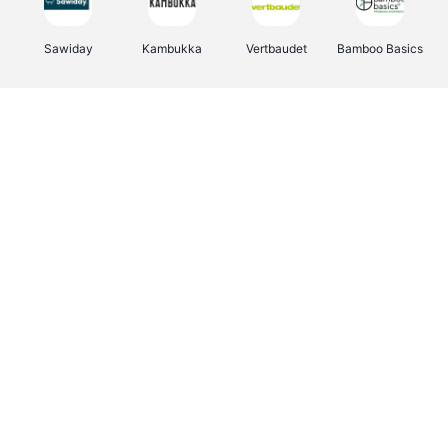
Sawiday
Kambukka
Vertbaudet
Bamboo Basics
Viator
Deurklinkenshop
Samsonite
OTTO Office
Energie.be
Groepen.be
Name It
Albelli.be
Joybuy
Borgerhoff & Lamberigts
Myprotein
JBL