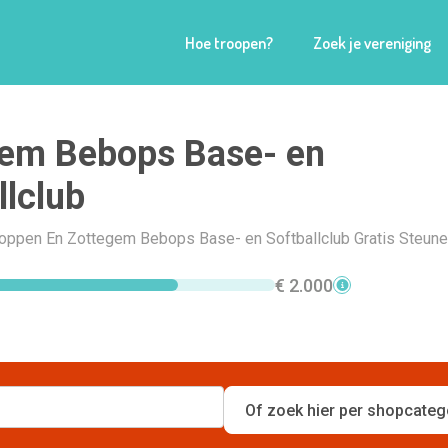
Hoe troopen?
Zoek je vereniging
gem Bebops Base- en
llclub
Shoppen En Zottegem Bebops Base- en Softballclub Gratis Steune
€ 2.000