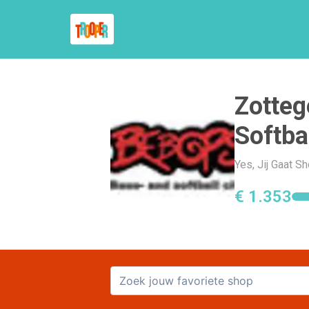
Zotte
Softba
Yes, Jij Gaat 
€ 1.353