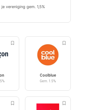
n je vereniging gem. 1,5%
on
Coolblue
.5
%
Gem.
1.5
%