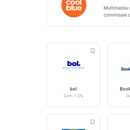
Multimedia 
commissie 
bol
Boo
Gem.
1.5
%
G