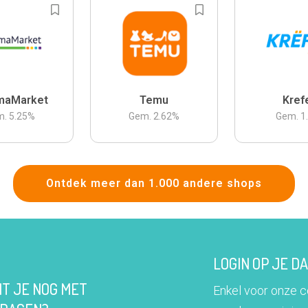
maMarket
Temu
Kref
m.
5.25
%
Gem.
2.62
%
Gem.
1
Ontdek meer dan 1.000 andere shops
LOGIN OP JE 
IT JE NOG MET
Enkel voor onze 