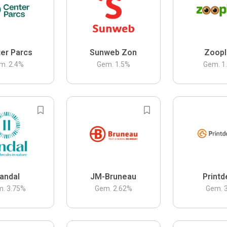
er Parcs
Sunweb Zon
Zoopl
m.
2.4
%
Gem.
1.5
%
Gem.
1
andal
JM-Bruneau
Printd
m.
3.75
%
Gem.
2.62
%
Gem.