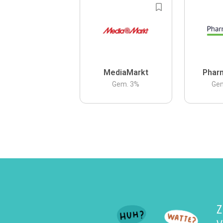
MediaMarkt
Phar
Gem.
3
%
Ge
Z