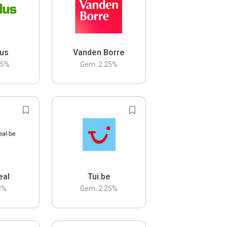
us
Vanden Borre
.5
%
Gem.
2.25
%
eal
Tui.be
3
%
Gem.
2.25
%