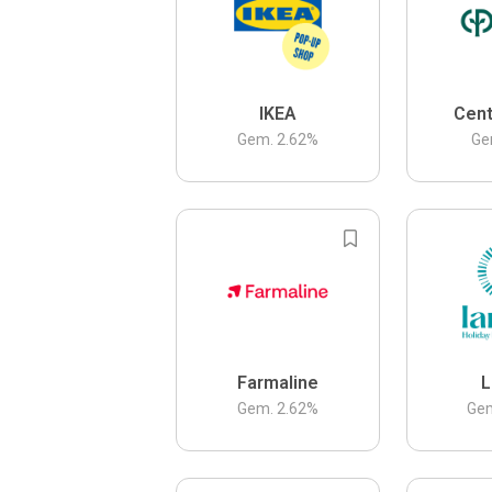
IKEA
Cent
Gem.
2.62
%
Ge
Farmaline
L
Gem.
2.62
%
Ge