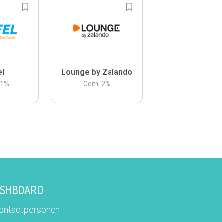
el
Lounge by Zalando
.1
%
Gem.
2
%
DASHBOARD
contactpersonen