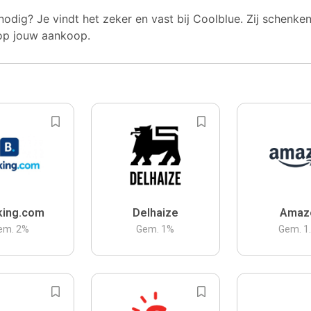
nodig? Je vindt het zeker en vast bij Coolblue. Zij schenke
op jouw aankoop.
king.com
Delhaize
Amaz
em.
2
%
Gem.
1
%
Gem.
1