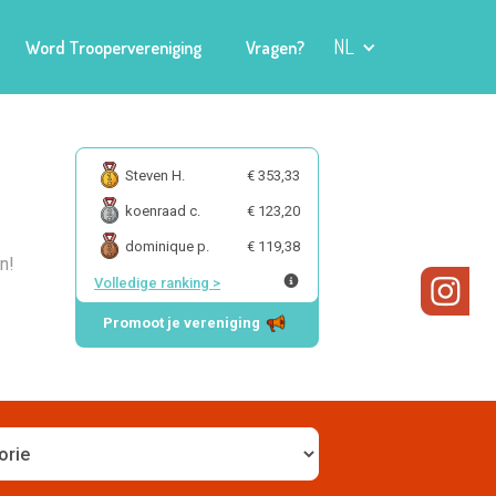
NL
Word Troopervereniging
Vragen?
Steven H.
€ 353,33
koenraad c.
€ 123,20
dominique p.
€ 119,38
n!
Volledige ranking
>
Promoot je vereniging