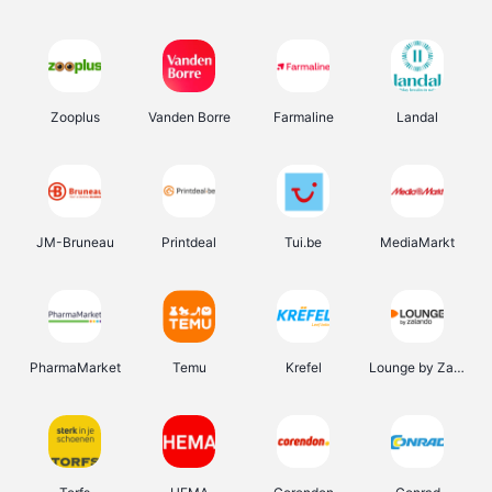
Zooplus
Vanden Borre
Farmaline
Landal
JM-Bruneau
Printdeal
Tui.be
MediaMarkt
PharmaMarket
Temu
Krefel
Lounge by Zalando