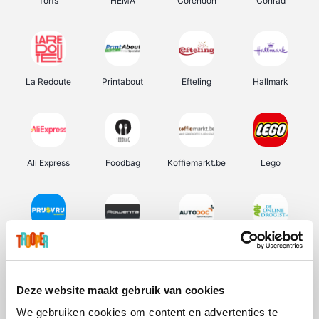
Torfs
HEMA
Corendon
Conrad
La Redoute
Printabout
Efteling
Hallmark
Ali Express
Foodbag
Koffiemarkt.be
Lego
Prijsvrij
Rowenta
Autodoc
De Online Drogist
Deze website maakt gebruik van cookies
We gebruiken cookies om content en advertenties te