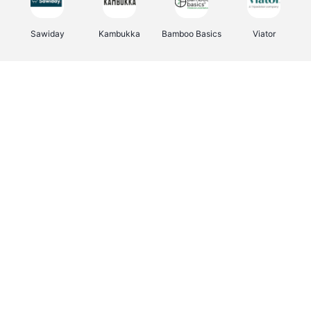
Sawiday
Kambukka
Bamboo Basics
Viator
Deurklinkenshop
Samsonite
Vertbaudet
OTTO Office
Energie.be
Joybuy
Groepen.be
Name It
Albelli.be
Borgerhoff & Lamberigts
Myprotein
JBL