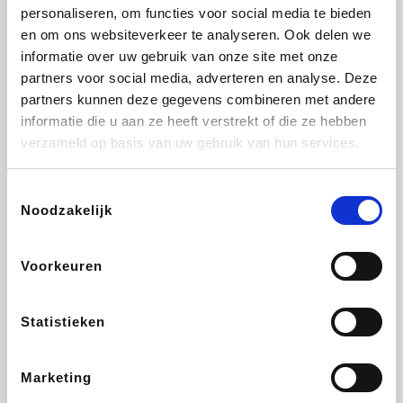
Vidaxl
Lampenlicht.be
Plopsa
Adidas
personaliseren, om functies voor social media te bieden
en om ons websiteverkeer te analyseren. Ook delen we
informatie over uw gebruik van onze site met onze
partners voor social media, adverteren en analyse. Deze
partners kunnen deze gegevens combineren met andere
Hotels.com
All Accor
Medpets.be
Brussels Airlines
informatie die u aan ze heeft verstrekt of die ze hebben
verzameld op basis van uw gebruik van hun services.
Toestemmingsselectie
Noodzakelijk
DectDirect
ZEB
Wondr.Care
Disneyland Paris
Voorkeuren
Wijnvoordeel.be
EuroGifts
Ibood
SupraBazar
Statistieken
Marketing