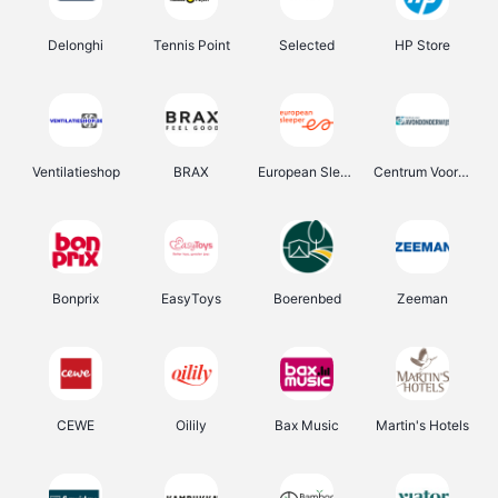
Delonghi
Tennis Point
Selected
HP Store
Ventilatieshop
BRAX
European Sleeper
Centrum Voor Avondonderwijs
Bonprix
EasyToys
Boerenbed
Zeeman
CEWE
Oilily
Bax Music
Martin's Hotels