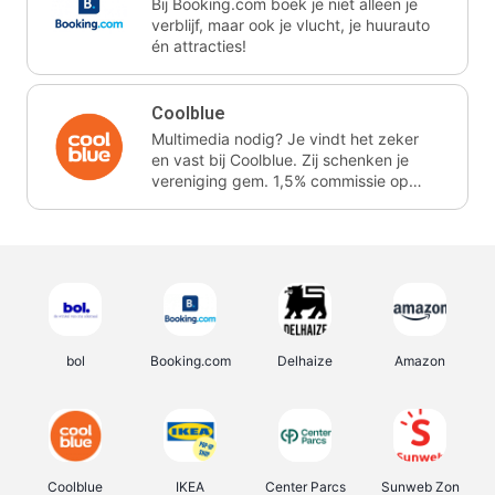
Bij Booking.com boek je niet alleen je
verblijf, maar ook je vlucht, je huurauto
én attracties!
Coolblue
Multimedia nodig? Je vindt het zeker
en vast bij Coolblue. Zij schenken je
vereniging gem. 1,5% commissie op
jouw aankoop.
bol
Booking.com
Delhaize
Amazon
Coolblue
IKEA
Center Parcs
Sunweb Zon