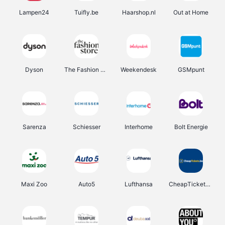
Lampen24
Tuifly.be
Haarshop.nl
Out at Home
Dyson
The Fashion Store
Weekendesk
GSMpunt
Sarenza
Schiesser
Interhome
Bolt Energie
Maxi Zoo
Auto5
Lufthansa
CheapTickets.be