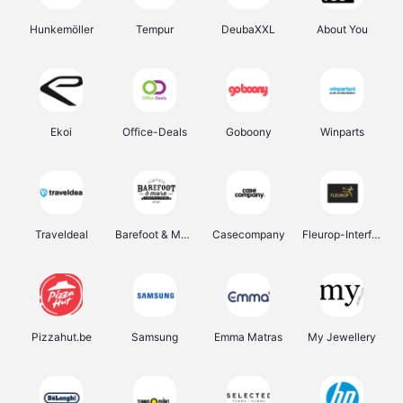
Hunkemöller
Tempur
DeubaXXL
About You
Ekoi
Office-Deals
Goboony
Winparts
Traveldeal
Barefoot & More
Casecompany
Fleurop-Interflora
Pizzahut.be
Samsung
Emma Matras
My Jewellery