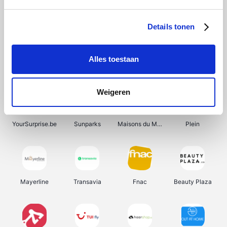
Shein
Bergfreunde
Pazzox
Smartwatchbanden
Details tonen
Alles toestaan
Manutan
Get Your Guide
Wijnbeurs.be
HBM Machines
Weigeren
YourSurprise.be
Sunparks
Maisons du Monde
Plein
Mayerline
Transavia
Fnac
Beauty Plaza