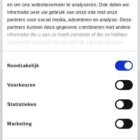
Bij Booking.com boek je niet alleen je
en om ons websiteverkeer te analyseren. Ook delen we
verblijf, maar ook je vlucht, je huurauto
informatie over uw gebruik van onze site met onze
én attracties!
partners voor social media, adverteren en analyse. Deze
partners kunnen deze gegevens combineren met andere
Coolblue
informatie die u aan ze heeft verstrekt of die ze hebben
Multimedia nodig? Je vindt het zeker
verzameld op basis van uw gebruik van hun services.
en vast bij Coolblue. Zij schenken je
vereniging gem. 1,5% commissie op
jouw aankoop.
Toestemmingsselectie
Noodzakelijk
Voorkeuren
ZEB
EuroGifts
Ibood
Get Your Guide
Statistieken
Marketing
SupraBazar
Shein
Bergfreunde
Smartwatchbanden