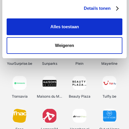
Details tonen
Alles toestaan
Manutan
Pazzox
Wijnbeurs.be
HBM Machines
Weigeren
YourSurprise.be
Sunparks
Plein
Mayerline
Transavia
Maisons du Monde
Beauty Plaza
Tuifly.be