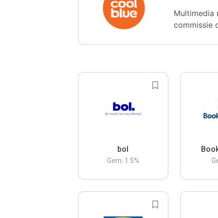
Multimedia 
commissie 
bol
Boo
Gem.
1.5
%
G