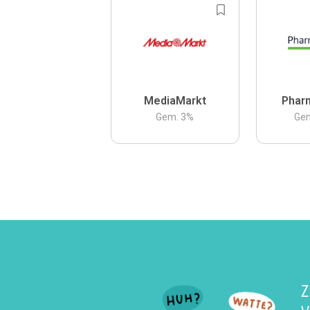
MediaMarkt
Phar
Gem.
3
%
Ge
Z