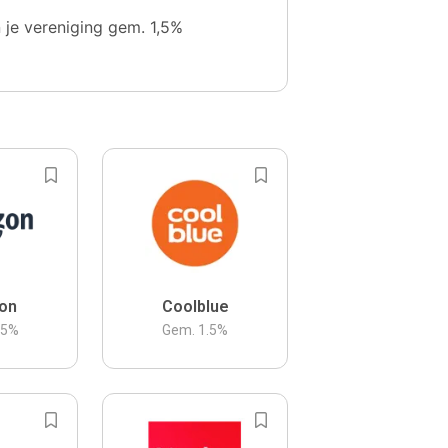
n je vereniging gem. 1,5%
on
Coolblue
.5
%
Gem.
1.5
%