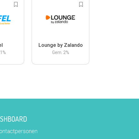
el
Lounge by Zalando
.1
%
Gem.
2
%
DASHBOARD
contactpersonen