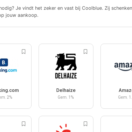
nodig? Je vindt het zeker en vast bij Coolblue. Zij schenke
op jouw aankoop.
king.com
Delhaize
Amaz
em.
2
%
Gem.
1
%
Gem.
1