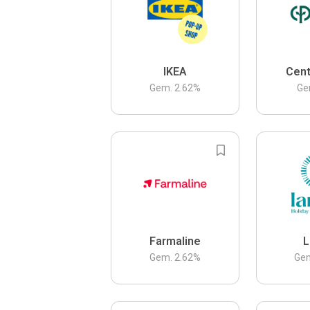
IKEA
Cent
Gem.
2.62
%
Ge
Farmaline
L
Gem.
2.62
%
Ge