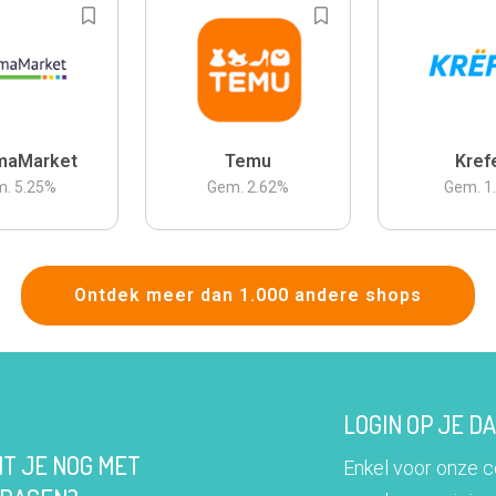
maMarket
Temu
Kref
m.
5.25
%
Gem.
2.62
%
Gem.
1
Ontdek meer dan 1.000 andere shops
LOGIN OP JE 
IT JE NOG MET
Enkel voor onze 