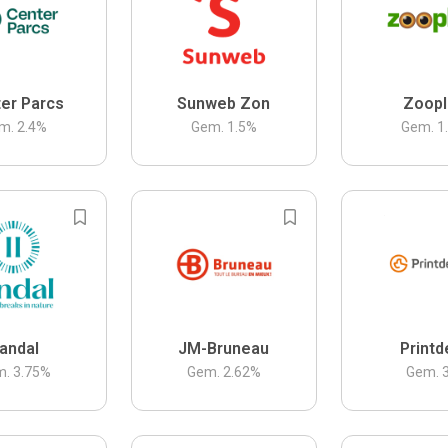
er Parcs
Sunweb Zon
Zoopl
m.
2.4
%
Gem.
1.5
%
Gem.
1
andal
JM-Bruneau
Printd
m.
3.75
%
Gem.
2.62
%
Gem.