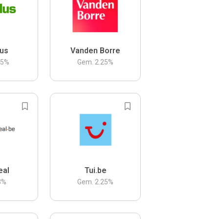
us
Vanden Borre
.5
%
Gem.
2.25
%
eal
Tui.be
3
%
Gem.
2.25
%