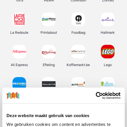
Torfs
HEMA
Corendon
Conrad
La Redoute
Printabout
Foodbag
Hallmark
Ali Express
Efteling
Koffiemarkt.be
Lego
Prijsvrij
Rowenta
Autodoc
De Online Drogist
Deze website maakt gebruik van cookies
We gebruiken cookies om content en advertenties te