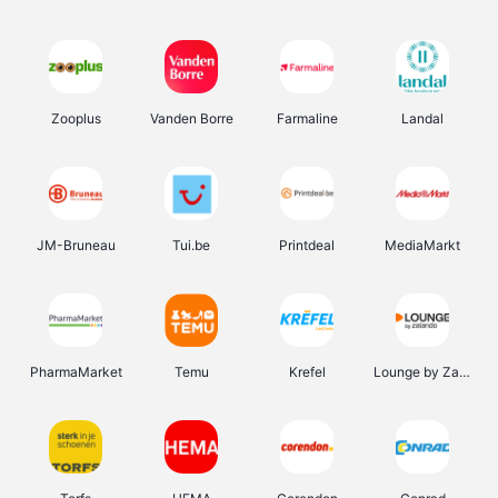
Zooplus
Vanden Borre
Farmaline
Landal
JM-Bruneau
Tui.be
Printdeal
MediaMarkt
PharmaMarket
Temu
Krefel
Lounge by Zalando