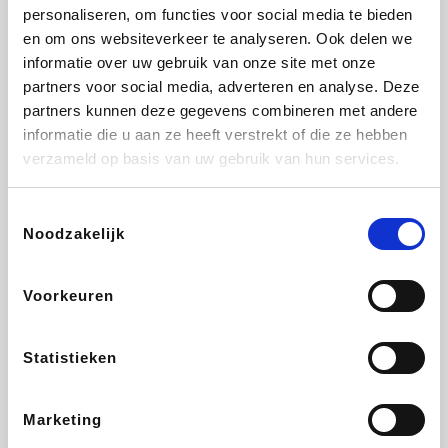
Vidaxl
Plopsa
Lampenlicht.be
Adidas
personaliseren, om functies voor social media te bieden
en om ons websiteverkeer te analyseren. Ook delen we
informatie over uw gebruik van onze site met onze
partners voor social media, adverteren en analyse. Deze
partners kunnen deze gegevens combineren met andere
Hotels.com
All Accor
Brussels Airlines
Medpets.be
informatie die u aan ze heeft verstrekt of die ze hebben
verzameld op basis van uw gebruik van hun services.
Toestemmingsselectie
Noodzakelijk
DectDirect
Wijnvoordeel.be
Wondr.Care
ZEB
Voorkeuren
Disneyland Paris
EuroGifts
Ibood
SupraBazar
Statistieken
Marketing