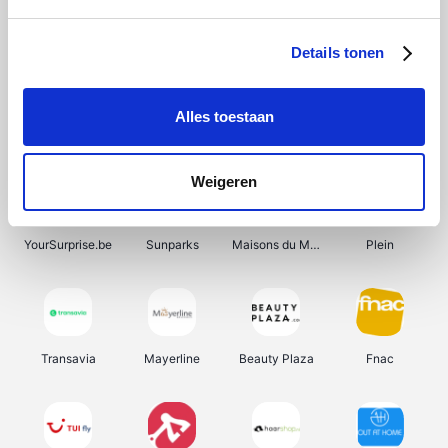
Shein
Get Your Guide
Bergfreunde
Pazzox
Details tonen
Alles toestaan
Smartwatchbanden
Manutan
Wijnbeurs.be
HBM Machines
Weigeren
YourSurprise.be
Sunparks
Maisons du Monde
Plein
Transavia
Mayerline
Beauty Plaza
Fnac