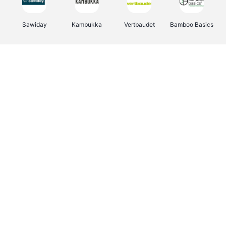
Sawiday
Kambukka
Vertbaudet
Bamboo Basics
Viator
Deurklinkenshop
Samsonite
OTTO Office
Energie.be
Groepen.be
Name It
Albelli.be
Joybuy
Borgerhoff & Lamberigts
Myprotein
JBL