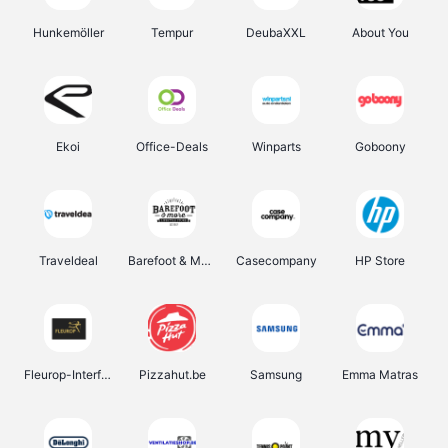
Hunkemöller
Tempur
DeubaXXL
About You
Ekoi
Office-Deals
Winparts
Goboony
Traveldeal
Barefoot & More
Casecompany
HP Store
Fleurop-Interflora
Pizzahut.be
Samsung
Emma Matras