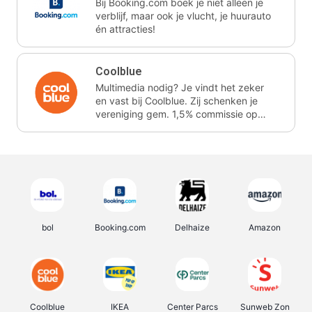
Bij Booking.com boek je niet alleen je
verblijf, maar ook je vlucht, je huurauto
én attracties!
Coolblue
Multimedia nodig? Je vindt het zeker
en vast bij Coolblue. Zij schenken je
vereniging gem. 1,5% commissie op
jouw aankoop.
bol
Booking.com
Delhaize
Amazon
Coolblue
IKEA
Center Parcs
Sunweb Zon