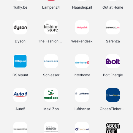
Tuifly.be
Lampen24
Haarshop.nl
Out at Home
Dyson
The Fashion Store
Weekendesk
Sarenza
GSMpunt
Schiesser
Interhome
Bolt Energie
Auto5
Maxi Zoo
Lufthansa
CheapTickets.be