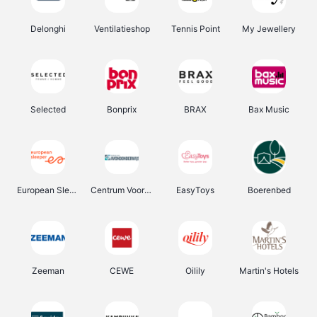
Delonghi
Ventilatieshop
Tennis Point
My Jewellery
Selected
Bonprix
BRAX
Bax Music
European Sleeper
Centrum Voor Avondonderwijs
EasyToys
Boerenbed
Zeeman
CEWE
Oilily
Martin's Hotels