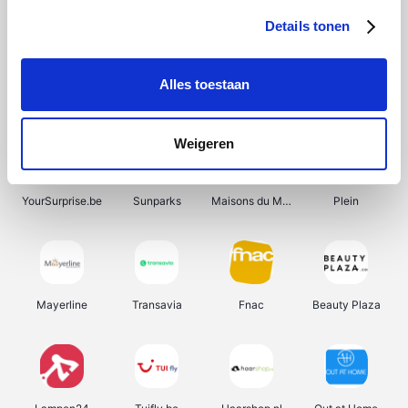
Details tonen
Alles toestaan
Manutan
Get Your Guide
Wijnbeurs.be
HBM Machines
Weigeren
YourSurprise.be
Sunparks
Maisons du Monde
Plein
Mayerline
Transavia
Fnac
Beauty Plaza