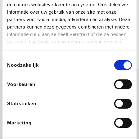
Bij Booking.com boek je niet alleen je
en om ons websiteverkeer te analyseren. Ook delen we
verblijf, maar ook je vlucht, je huurauto
informatie over uw gebruik van onze site met onze
én attracties!
partners voor social media, adverteren en analyse. Deze
partners kunnen deze gegevens combineren met andere
Coolblue
informatie die u aan ze heeft verstrekt of die ze hebben
Multimedia nodig? Je vindt het zeker
verzameld op basis van uw gebruik van hun services.
en vast bij Coolblue. Zij schenken je
vereniging gem. 1,5% commissie op
jouw aankoop.
Toestemmingsselectie
Noodzakelijk
Voorkeuren
Wijnvoordeel.be
EuroGifts
Ibood
SupraBazar
Statistieken
Marketing
Shein
Bergfreunde
Pazzox
Smartwatchbanden