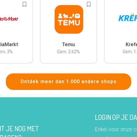
iaMarkt
Temu
Kref
em.
3
%
Gem.
2.62
%
Gem.
1
Ontdek meer dan 1.000 andere shops
LOGIN OP JE 
IT JE NOG MET
Enkel voor onze 