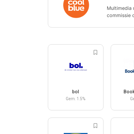
Multimedia 
commissie 
bol
Boo
Gem.
1.5
%
G