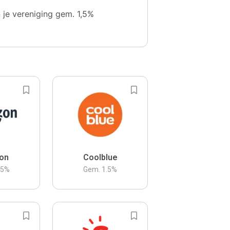
n je vereniging gem. 1,5%
on
Coolblue
.5
%
Gem.
1.5
%