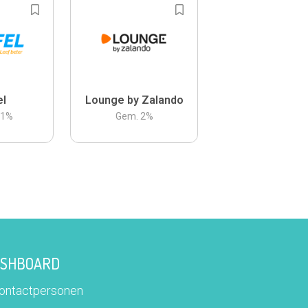
el
Lounge by Zalando
.1
%
Gem.
2
%
DASHBOARD
contactpersonen