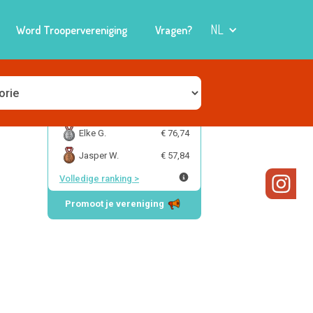
NL
Word Troopervereniging
Vragen?
Christel
€ 163,57
Elke G.
€ 76,74
Jasper W.
€ 57,84
Volledige ranking
>
Promoot je vereniging