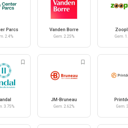
er Parcs
Vanden Borre
Zoopl
m.
2.4
%
Gem.
2.25
%
Gem.
1
andal
JM-Bruneau
Printd
m.
3.75
%
Gem.
2.62
%
Gem.