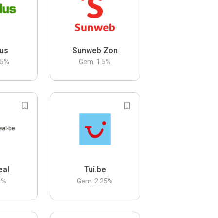
us
Sunweb Zon
.5
%
Gem.
1.5
%
eal
Tui.be
3
%
Gem.
2.25
%