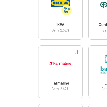
IKEA
Cent
Gem.
2.62
%
Ge
Farmaline
L
Gem.
2.62
%
Ge