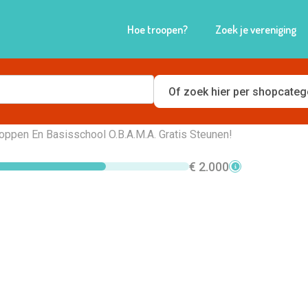
Hoe troopen?
Zoek je vereniging
chool O.B.A.M.A.
hoppen En Basisschool O.B.A.M.A. Gratis Steunen!
€ 2.000