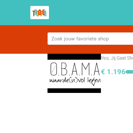
Basiss
Yes, Jij Gaat S
€ 1.196