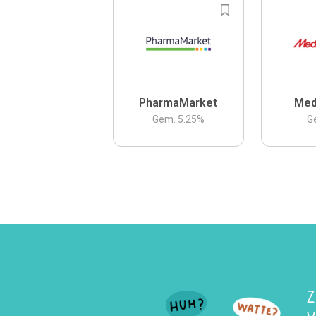
PharmaMarket
Med
Gem.
5.25
%
G
Z