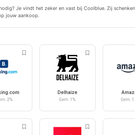
nodig? Je vindt het zeker en vast bij Coolblue. Zij schenke
op jouw aankoop.
king.com
Delhaize
Amaz
em.
2
%
Gem.
1
%
Gem.
1