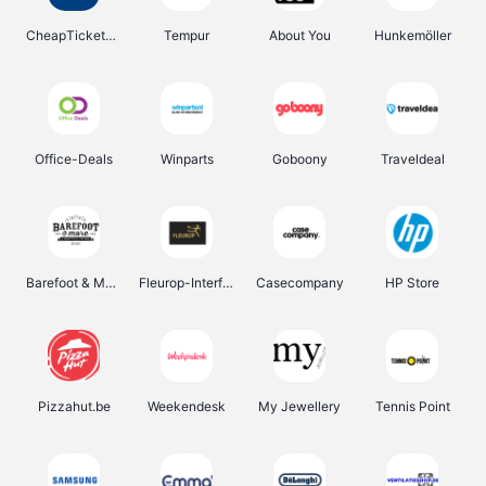
CheapTickets.be
Tempur
About You
Hunkemöller
Office-Deals
Winparts
Goboony
Traveldeal
Barefoot & More
Fleurop-Interflora
Casecompany
HP Store
Pizzahut.be
Weekendesk
My Jewellery
Tennis Point