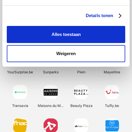
SupraBazar
Shein
Bergfreunde
Smartwatchbanden
Details tonen
Alles toestaan
Manutan
Pazzox
Wijnbeurs.be
HBM Machines
Weigeren
YourSurprise.be
Sunparks
Plein
Mayerline
Transavia
Maisons du Monde
Beauty Plaza
Tuifly.be