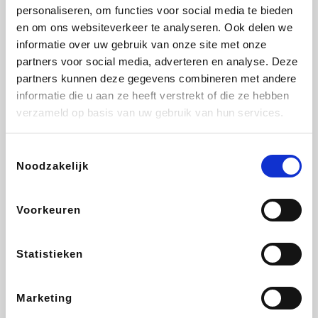
Vidaxl
Lampenlicht.be
Adidas
Hotels.com
personaliseren, om functies voor social media te bieden
en om ons websiteverkeer te analyseren. Ook delen we
informatie over uw gebruik van onze site met onze
partners voor social media, adverteren en analyse. Deze
partners kunnen deze gegevens combineren met andere
Plopsa
DectDirect
Medpets.be
All Accor
informatie die u aan ze heeft verstrekt of die ze hebben
verzameld op basis van uw gebruik van hun services.
Toestemmingsselectie
Noodzakelijk
Brussels Airlines
Wondr.Care
Wijnvoordeel.be
Disneyland Paris
Voorkeuren
EuroGifts
ZEB
Ibood
Get Your Guide
Statistieken
Marketing