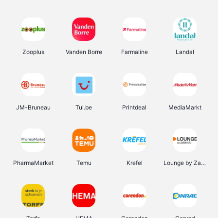
Zooplus
Vanden Borre
Farmaline
Landal
JM-Bruneau
Tui.be
Printdeal
MediaMarkt
PharmaMarket
Temu
Krefel
Lounge by Zalando