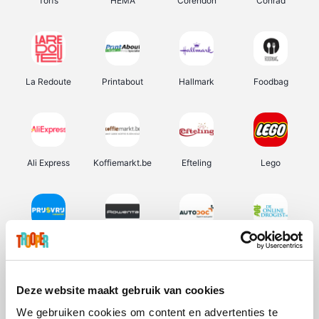
Torfs
HEMA
Corendon
Conrad
La Redoute
Printabout
Hallmark
Foodbag
Ali Express
Koffiemarkt.be
Efteling
Lego
Prijsvrij
Rowenta
Autodoc
De Online Drogist
Deze website maakt gebruik van cookies
We gebruiken cookies om content en advertenties te