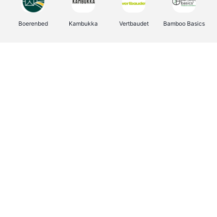
Boerenbed
Kambukka
Vertbaudet
Bamboo Basics
Viator
Deurklinkenshop
Joybuy
OTTO Office
Energie.be
Groepen.be
Name It
Shop like you Give A Damn
Expedia.be
Borgerhoff & Lamberigts
Myprotein
Albelli.be