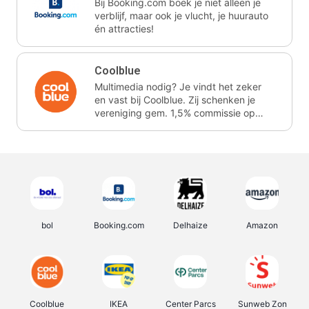
Bij Booking.com boek je niet alleen je
verblijf, maar ook je vlucht, je huurauto
én attracties!
Coolblue
Multimedia nodig? Je vindt het zeker
en vast bij Coolblue. Zij schenken je
vereniging gem. 1,5% commissie op
jouw aankoop.
bol
Booking.com
Delhaize
Amazon
Coolblue
IKEA
Center Parcs
Sunweb Zon