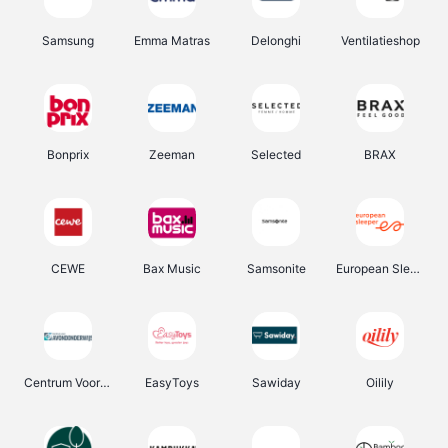
Samsung
Emma Matras
Delonghi
Ventilatieshop
Bonprix
Zeeman
Selected
BRAX
CEWE
Bax Music
Samsonite
European Sleeper
Centrum Voor Avondonderwijs
EasyToys
Sawiday
Oilily