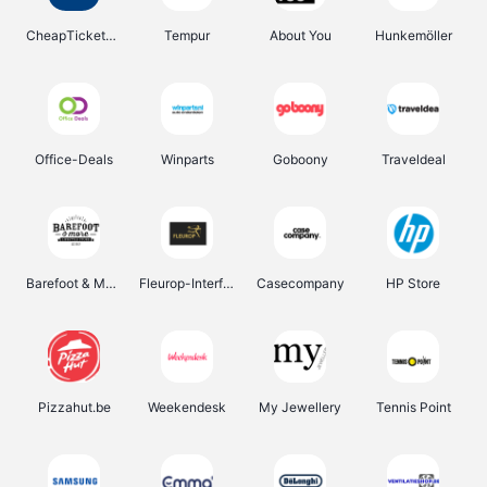
CheapTickets.be
Tempur
About You
Hunkemöller
Office-Deals
Winparts
Goboony
Traveldeal
Barefoot & More
Fleurop-Interflora
Casecompany
HP Store
Pizzahut.be
Weekendesk
My Jewellery
Tennis Point