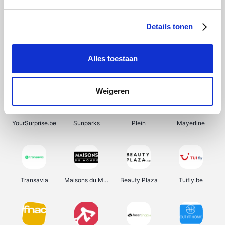
SupraBazar
Shein
Bergfreunde
Smartwatchbanden
Details tonen
Alles toestaan
Manutan
Pazzox
Wijnbeurs.be
HBM Machines
Weigeren
YourSurprise.be
Sunparks
Plein
Mayerline
Transavia
Maisons du Monde
Beauty Plaza
Tuifly.be