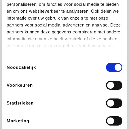
Vidaxl
Lampenlicht.be
Adidas
Hotels.com
personaliseren, om functies voor social media te bieden
en om ons websiteverkeer te analyseren. Ook delen we
informatie over uw gebruik van onze site met onze
partners voor social media, adverteren en analyse. Deze
partners kunnen deze gegevens combineren met andere
Plopsa
DectDirect
Medpets.be
All Accor
informatie die u aan ze heeft verstrekt of die ze hebben
verzameld op basis van uw gebruik van hun services.
Toestemmingsselectie
Noodzakelijk
Brussels Airlines
Wondr.Care
Wijnvoordeel.be
Disneyland Paris
Voorkeuren
EuroGifts
ZEB
Ibood
Get Your Guide
Statistieken
Marketing