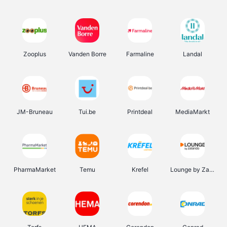
Zooplus
Vanden Borre
Farmaline
Landal
JM-Bruneau
Tui.be
Printdeal
MediaMarkt
PharmaMarket
Temu
Krefel
Lounge by Zalando