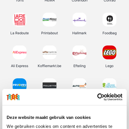
Torfs
HEMA
Corendon
Conrad
La Redoute
Printabout
Hallmark
Foodbag
Ali Express
Koffiemarkt.be
Efteling
Lego
Prijsvrij
Rowenta
Autodoc
De Online Drogist
Deze website maakt gebruik van cookies
We gebruiken cookies om content en advertenties te