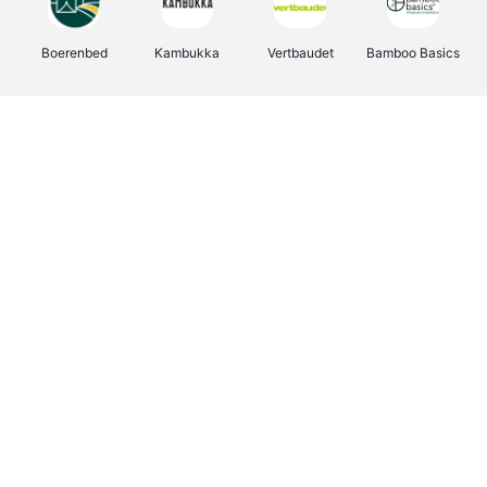
Boerenbed
Kambukka
Vertbaudet
Bamboo Basics
Viator
Deurklinkenshop
Joybuy
OTTO Office
Energie.be
Groepen.be
Name It
Shop like you Give A Damn
Expedia.be
Borgerhoff & Lamberigts
Myprotein
Albelli.be