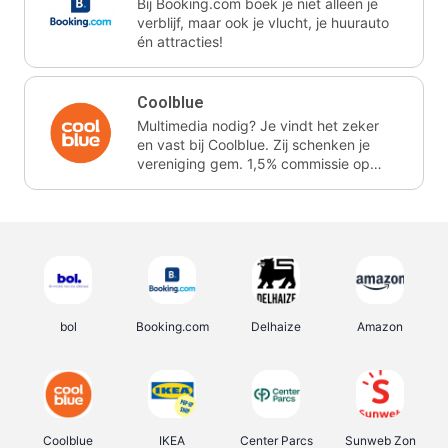
Bij Booking.com boek je niet alleen je
verblijf, maar ook je vlucht, je huurauto
én attracties!
Coolblue
Multimedia nodig? Je vindt het zeker
en vast bij Coolblue. Zij schenken je
vereniging gem. 1,5% commissie op
jouw aankoop.
bol
Booking.com
Delhaize
Amazon
Coolblue
IKEA
Center Parcs
Sunweb Zon