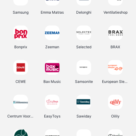
Samsung
Emma Matras
Delonghi
Ventilatieshop
Bonprix
Zeeman
Selected
BRAX
CEWE
Bax Music
Samsonite
European Sleeper
Centrum Voor Avondonderwijs
EasyToys
Sawiday
Oilily