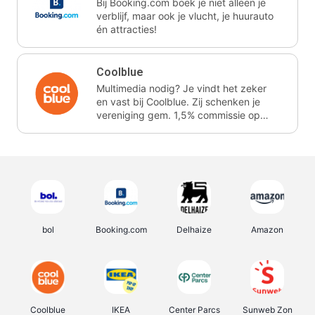
Bij Booking.com boek je niet alleen je
verblijf, maar ook je vlucht, je huurauto
én attracties!
Coolblue
Multimedia nodig? Je vindt het zeker
en vast bij Coolblue. Zij schenken je
vereniging gem. 1,5% commissie op
jouw aankoop.
bol
Booking.com
Delhaize
Amazon
Coolblue
IKEA
Center Parcs
Sunweb Zon