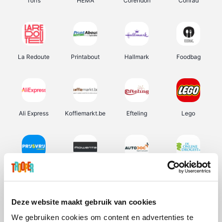
Torfs
HEMA
Corendon
Conrad
La Redoute
Printabout
Hallmark
Foodbag
Ali Express
Koffiemarkt.be
Efteling
Lego
Prijsvrij
Rowenta
Autodoc
De Online Drogist
Deze website maakt gebruik van cookies
We gebruiken cookies om content en advertenties te