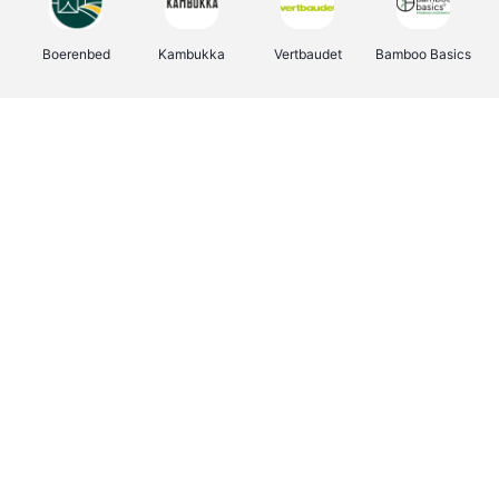
Boerenbed
Kambukka
Vertbaudet
Bamboo Basics
Viator
Deurklinkenshop
Joybuy
OTTO Office
Energie.be
Groepen.be
Name It
Shop like you Give A Damn
Expedia.be
Borgerhoff & Lamberigts
Myprotein
Albelli.be