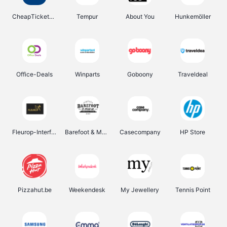
CheapTickets.be
Tempur
About You
Hunkemöller
Office-Deals
Winparts
Goboony
Traveldeal
Fleurop-Interflora
Barefoot & More
Casecompany
HP Store
Pizzahut.be
Weekendesk
My Jewellery
Tennis Point