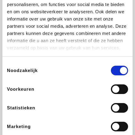
Vidaxl
Lampenlicht.be
Adidas
Hotels.com
personaliseren, om functies voor social media te bieden
en om ons websiteverkeer te analyseren. Ook delen we
informatie over uw gebruik van onze site met onze
partners voor social media, adverteren en analyse. Deze
partners kunnen deze gegevens combineren met andere
Plopsa
DectDirect
Medpets.be
All Accor
informatie die u aan ze heeft verstrekt of die ze hebben
verzameld op basis van uw gebruik van hun services.
Toestemmingsselectie
Noodzakelijk
Brussels Airlines
Wondr.Care
Wijnvoordeel.be
Disneyland Paris
Voorkeuren
ZEB
EuroGifts
Ibood
Get Your Guide
Statistieken
Marketing