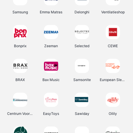
Samsung
Emma Matras
Delonghi
Ventilatieshop
Bonprix
Zeeman
Selected
CEWE
BRAX
Bax Music
Samsonite
European Sleeper
Centrum Voor Avondonderwijs
EasyToys
Sawiday
Oilily