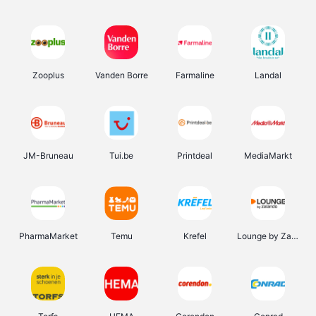
Zooplus
Vanden Borre
Farmaline
Landal
JM-Bruneau
Tui.be
Printdeal
MediaMarkt
PharmaMarket
Temu
Krefel
Lounge by Zalando