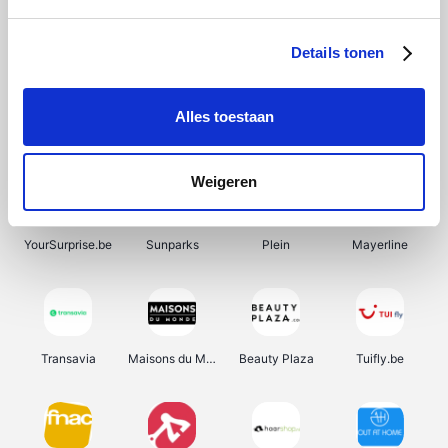
SupraBazar
Shein
Bergfreunde
Smartwatchbanden
Details tonen
Alles toestaan
Manutan
Pazzox
Wijnbeurs.be
HBM Machines
Weigeren
YourSurprise.be
Sunparks
Plein
Mayerline
Transavia
Maisons du Monde
Beauty Plaza
Tuifly.be