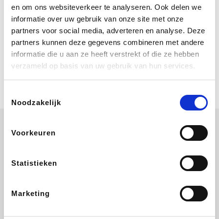
Bij Booking.com boek je niet alleen je
en om ons websiteverkeer te analyseren. Ook delen we
verblijf, maar ook je vlucht, je huurauto
informatie over uw gebruik van onze site met onze
én attracties!
partners voor social media, adverteren en analyse. Deze
partners kunnen deze gegevens combineren met andere
Coolblue
informatie die u aan ze heeft verstrekt of die ze hebben
Multimedia nodig? Je vindt het zeker
verzameld op basis van uw gebruik van hun services.
en vast bij Coolblue. Zij schenken je
vereniging gem. 1,5% commissie op
jouw aankoop.
Toestemmingsselectie
Noodzakelijk
Voorkeuren
Ibood
EuroGifts
Wijnvoordeel.be
SupraBazar
Statistieken
Marketing
Bergfreunde
Shein
Pazzox
Manutan