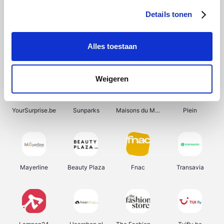
Details tonen
Alles toestaan
Smartwatchbanden
Wijnbeurs.be
Get Your Guide
HBM Machines
Weigeren
YourSurprise.be
Sunparks
Maisons du Monde
Plein
Mayerline
Beauty Plaza
Fnac
Transavia