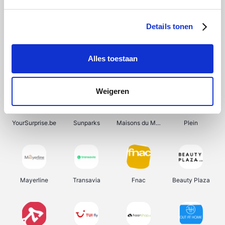
Shein
Bergfreunde
Pazzox
Smartwatchbanden
Details tonen
Alles toestaan
Manutan
Get Your Guide
Wijnbeurs.be
HBM Machines
Weigeren
YourSurprise.be
Sunparks
Maisons du Monde
Plein
Mayerline
Transavia
Fnac
Beauty Plaza