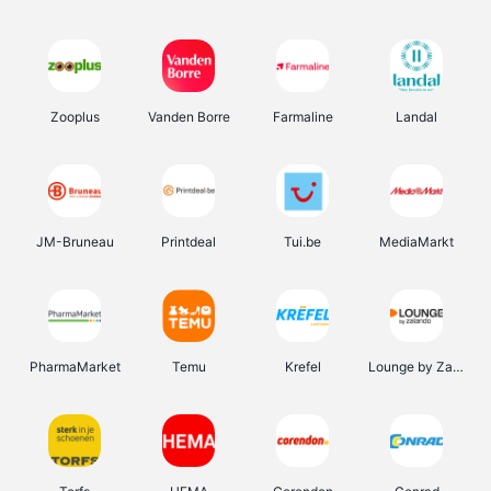
Zooplus
Vanden Borre
Farmaline
Landal
JM-Bruneau
Printdeal
Tui.be
MediaMarkt
PharmaMarket
Temu
Krefel
Lounge by Zalando