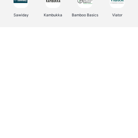
Sawiday
Kambukka
Bamboo Basics
Viator
Deurklinkenshop
Samsonite
Vertbaudet
OTTO Office
Energie.be
Joybuy
Groepen.be
Name It
Albelli.be
Borgerhoff & Lamberigts
Myprotein
JBL