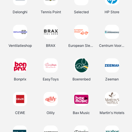
Delonghi
Tennis Point
Selected
HP Store
Ventilatieshop
BRAX
European Sleeper
Centrum Voor Avondonderwijs
Bonprix
EasyToys
Boerenbed
Zeeman
CEWE
Oilily
Bax Music
Martin's Hotels