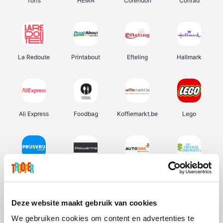
Torfs
HEMA
Corendon
Conrad
La Redoute
Printabout
Efteling
Hallmark
Ali Express
Foodbag
Koffiemarkt.be
Lego
Prijsvrij
Rowenta
Autodoc
De Online Drogist
Deze website maakt gebruik van cookies
We gebruiken cookies om content en advertenties te