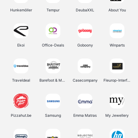
Hunkemöller
Tempur
DeubaXXL
About You
Ekoi
Office-Deals
Goboony
Winparts
Traveldeal
Barefoot & More
Casecompany
Fleurop-Interflora
Pizzahut.be
Samsung
Emma Matras
My Jewellery