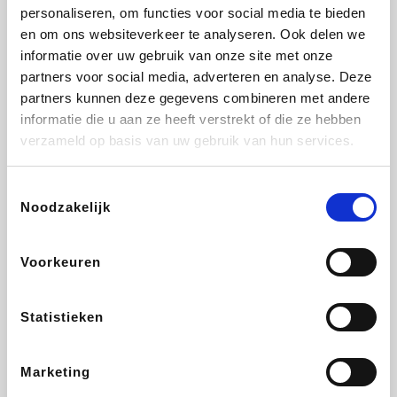
Vidaxl
Lampenlicht.be
Plopsa
Adidas
personaliseren, om functies voor social media te bieden
en om ons websiteverkeer te analyseren. Ook delen we
informatie over uw gebruik van onze site met onze
partners voor social media, adverteren en analyse. Deze
partners kunnen deze gegevens combineren met andere
Hotels.com
All Accor
Medpets.be
Brussels Airlines
informatie die u aan ze heeft verstrekt of die ze hebben
verzameld op basis van uw gebruik van hun services.
Toestemmingsselectie
Noodzakelijk
DectDirect
ZEB
Wondr.Care
Disneyland Paris
Voorkeuren
Wijnvoordeel.be
EuroGifts
Ibood
SupraBazar
Statistieken
Marketing