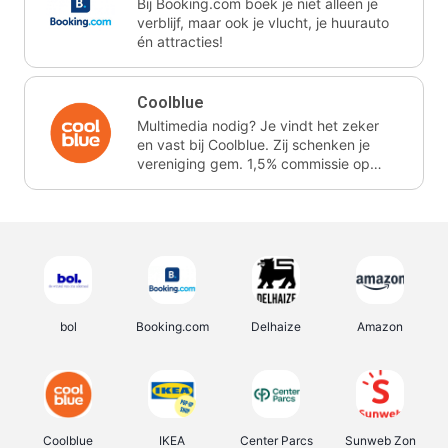
Bij Booking.com boek je niet alleen je
verblijf, maar ook je vlucht, je huurauto
én attracties!
Coolblue
Multimedia nodig? Je vindt het zeker
en vast bij Coolblue. Zij schenken je
vereniging gem. 1,5% commissie op
jouw aankoop.
bol
Booking.com
Delhaize
Amazon
Coolblue
IKEA
Center Parcs
Sunweb Zon