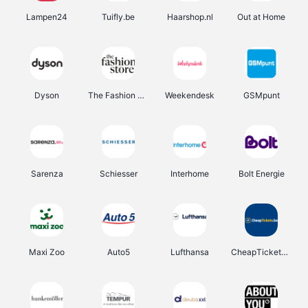
Lampen24
Tuifly.be
Haarshop.nl
Out at Home
Dyson
The Fashion Store
Weekendesk
GSMpunt
Sarenza
Schiesser
Interhome
Bolt Energie
Maxi Zoo
Auto5
Lufthansa
CheapTickets.be