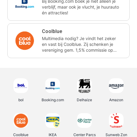
Bij Booking.com boek je niet alleen je
verblijf, maar ook je vlucht, je huurauto
én attracties!
Coolblue
Multimedia nodig? Je vindt het zeker
en vast bij Coolblue. Zij schenken je
vereniging gem. 1,5% commissie op
jouw aankoop.
bol
Booking.com
Delhaize
Amazon
Coolblue
IKEA
Center Parcs
Sunweb Zon