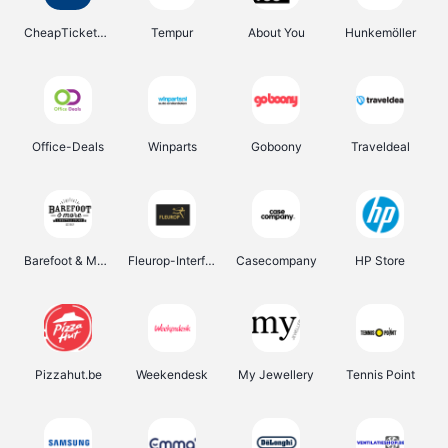
CheapTickets.be
Tempur
About You
Hunkemöller
Office-Deals
Winparts
Goboony
Traveldeal
Barefoot & More
Fleurop-Interflora
Casecompany
HP Store
Pizzahut.be
Weekendesk
My Jewellery
Tennis Point