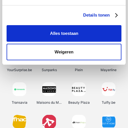
SupraBazar
Shein
Bergfreunde
Smartwatchbanden
Details tonen
Alles toestaan
Manutan
Pazzox
Wijnbeurs.be
HBM Machines
Weigeren
YourSurprise.be
Sunparks
Plein
Mayerline
Transavia
Maisons du Monde
Beauty Plaza
Tuifly.be