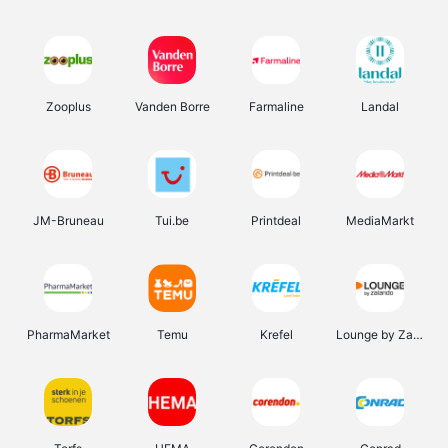
Zooplus
Vanden Borre
Farmaline
Landal
JM-Bruneau
Tui.be
Printdeal
MediaMarkt
PharmaMarket
Temu
Krefel
Lounge by Zalando