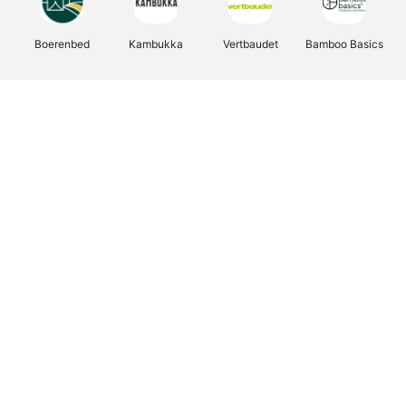
Boerenbed
Kambukka
Vertbaudet
Bamboo Basics
Viator
Deurklinkenshop
Joybuy
OTTO Office
Energie.be
Groepen.be
Name It
Shop like you Give A Damn
Expedia.be
Borgerhoff & Lamberigts
Myprotein
Albelli.be