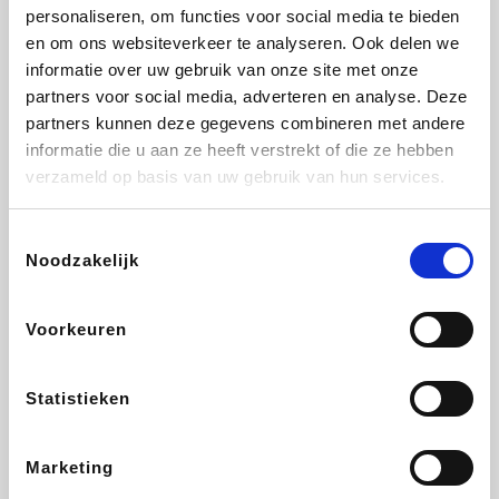
Vidaxl
Lampenlicht.be
Adidas
Hotels.com
personaliseren, om functies voor social media te bieden
en om ons websiteverkeer te analyseren. Ook delen we
informatie over uw gebruik van onze site met onze
partners voor social media, adverteren en analyse. Deze
partners kunnen deze gegevens combineren met andere
Plopsa
DectDirect
Medpets.be
All Accor
informatie die u aan ze heeft verstrekt of die ze hebben
verzameld op basis van uw gebruik van hun services.
Toestemmingsselectie
Noodzakelijk
Brussels Airlines
Wondr.Care
Wijnvoordeel.be
Disneyland Paris
Voorkeuren
EuroGifts
ZEB
Ibood
Get Your Guide
Statistieken
Marketing