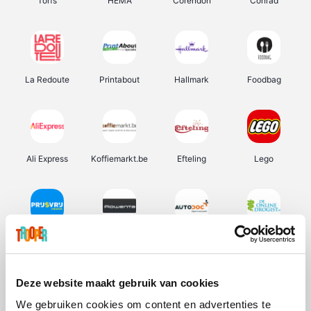
Torfs
HEMA
Corendon
Conrad
La Redoute
Printabout
Hallmark
Foodbag
Ali Express
Koffiemarkt.be
Efteling
Lego
Prijsvrij
Rowenta
Autodoc
De Online Drogist
Deze website maakt gebruik van cookies
We gebruiken cookies om content en advertenties te