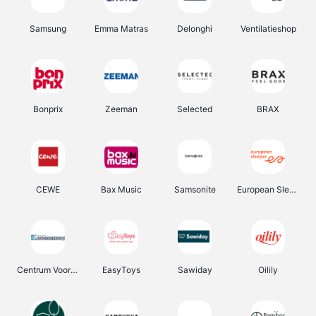
Samsung
Emma Matras
Delonghi
Ventilatieshop
Bonprix
Zeeman
Selected
BRAX
CEWE
Bax Music
Samsonite
European Sleeper
Centrum Voor Avondonderwijs
EasyToys
Sawiday
Oilily