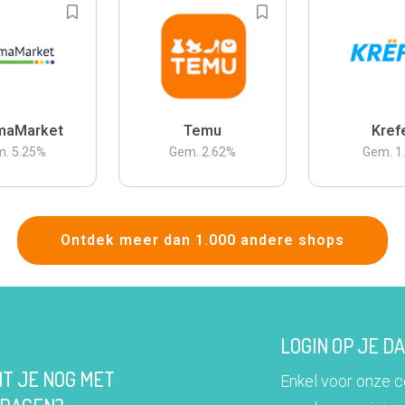
maMarket
Temu
Kref
m.
5.25
%
Gem.
2.62
%
Gem.
1
Ontdek meer dan 1.000 andere shops
LOGIN OP JE 
IT JE NOG MET
Enkel voor onze 