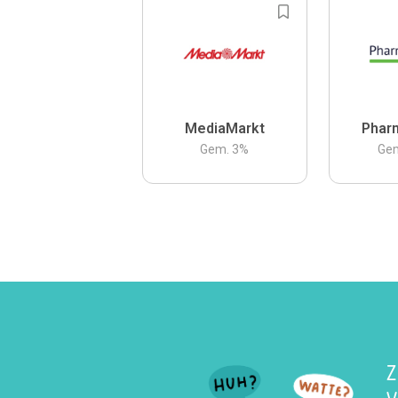
MediaMarkt
Phar
Gem.
3
%
Ge
Z