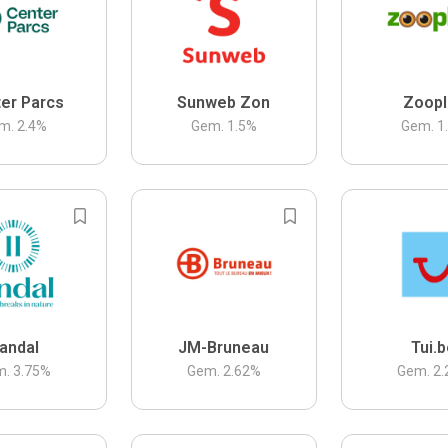
er Parcs
Sunweb Zon
Zoopl
m.
2.4
%
Gem.
1.5
%
Gem.
1
andal
JM-Bruneau
Tui.
m.
3.75
%
Gem.
2.62
%
Gem.
2.