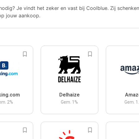
nodig? Je vindt het zeker en vast bij Coolblue. Zij schenke
op jouw aankoop.
king.com
Delhaize
Amaz
em.
2
%
Gem.
1
%
Gem.
1