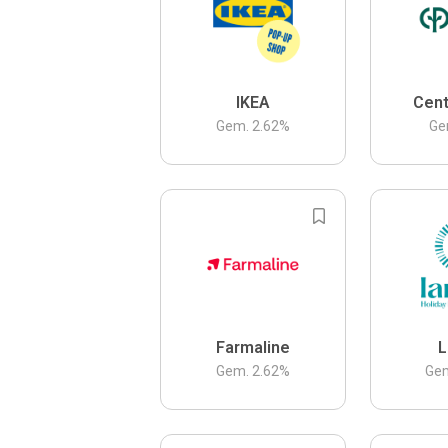
IKEA
Cent
Gem.
2.62
%
Ge
Farmaline
L
Gem.
2.62
%
Ge