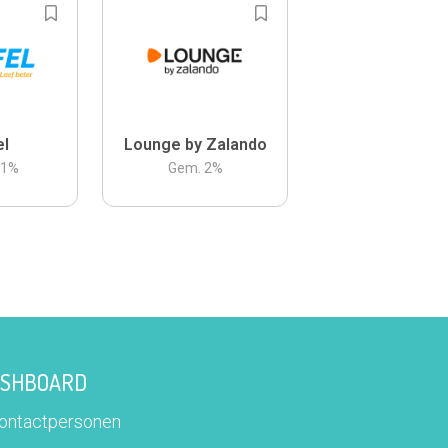
el
Lounge by Zalando
.1
%
Gem.
2
%
DASHBOARD
contactpersonen