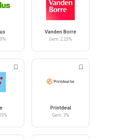
us
Vanden Borre
.5
%
Gem.
2.25
%
be
Printdeal
25
%
Gem.
3
%