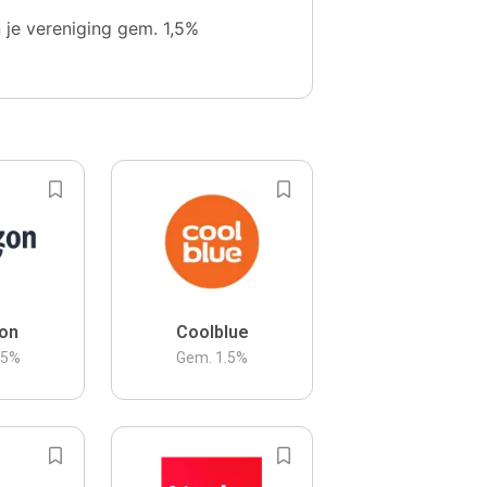
n je vereniging gem. 1,5%
on
Coolblue
.5
%
Gem.
1.5
%