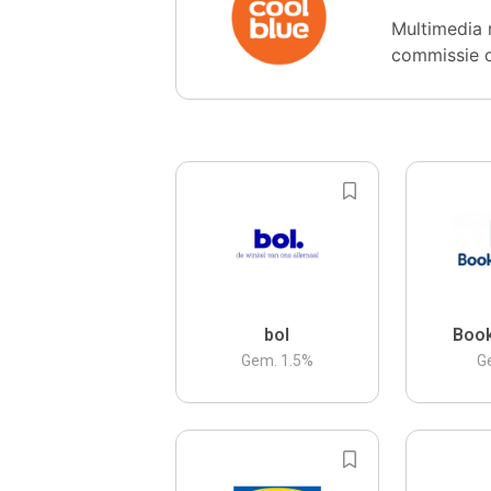
Multimedia 
commissie 
bol
Boo
Gem.
1.5
%
G