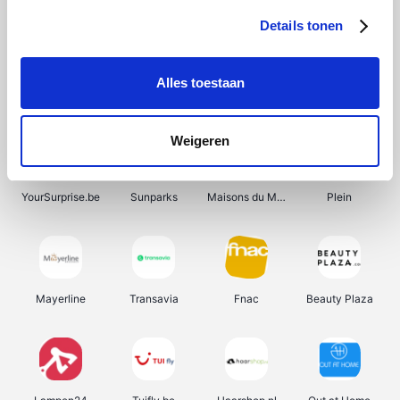
Details tonen
Alles toestaan
Manutan
Get Your Guide
Wijnbeurs.be
HBM Machines
Weigeren
YourSurprise.be
Sunparks
Maisons du Monde
Plein
Mayerline
Transavia
Fnac
Beauty Plaza