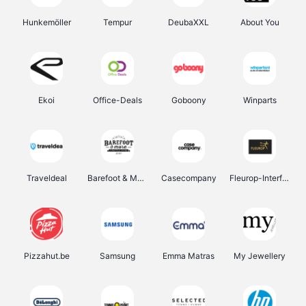
Hunkemöller
Tempur
DeubaXXL
About You
Ekoi
Office-Deals
Goboony
Winparts
Traveldeal
Barefoot & More
Casecompany
Fleurop-Interflora
Pizzahut.be
Samsung
Emma Matras
My Jewellery