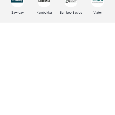
Sawiday
Kambukka
Bamboo Basics
Viator
Deurklinkenshop
Samsonite
Vertbaudet
OTTO Office
Energie.be
Joybuy
Groepen.be
Name It
Albelli.be
Borgerhoff & Lamberigts
Myprotein
JBL