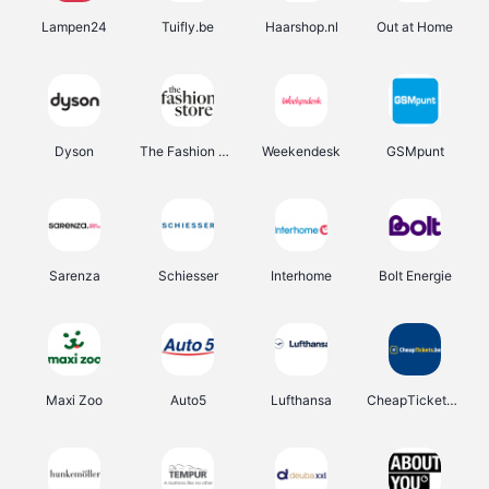
Lampen24
Tuifly.be
Haarshop.nl
Out at Home
Dyson
The Fashion Store
Weekendesk
GSMpunt
Sarenza
Schiesser
Interhome
Bolt Energie
Maxi Zoo
Auto5
Lufthansa
CheapTickets.be