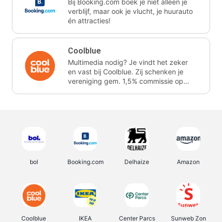
Bij Booking.com boek je niet alleen je
verblijf, maar ook je vlucht, je huurauto
én attracties!
Coolblue
Multimedia nodig? Je vindt het zeker
en vast bij Coolblue. Zij schenken je
vereniging gem. 1,5% commissie op
jouw aankoop.
bol
Booking.com
Delhaize
Amazon
Coolblue
IKEA
Center Parcs
Sunweb Zon