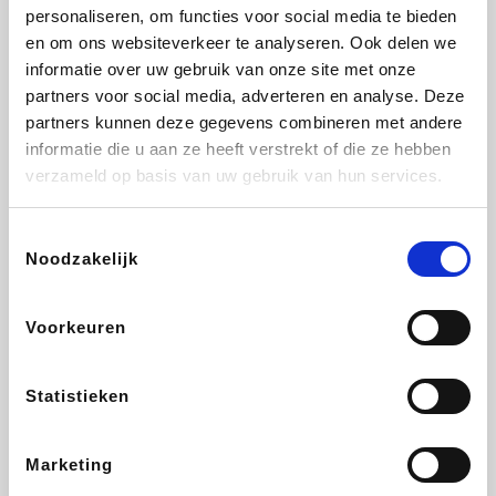
Vidaxl
Lampenlicht.be
Plopsa
Adidas
personaliseren, om functies voor social media te bieden
en om ons websiteverkeer te analyseren. Ook delen we
informatie over uw gebruik van onze site met onze
partners voor social media, adverteren en analyse. Deze
partners kunnen deze gegevens combineren met andere
Hotels.com
All Accor
Medpets.be
Brussels Airlines
informatie die u aan ze heeft verstrekt of die ze hebben
verzameld op basis van uw gebruik van hun services.
Toestemmingsselectie
Noodzakelijk
DectDirect
ZEB
Wondr.Care
Disneyland Paris
Voorkeuren
Wijnvoordeel.be
EuroGifts
Ibood
SupraBazar
Statistieken
Marketing