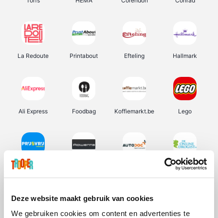
Torfs
HEMA
Corendon
Conrad
La Redoute
Printabout
Efteling
Hallmark
Ali Express
Foodbag
Koffiemarkt.be
Lego
Prijsvrij
Rowenta
Autodoc
De Online Drogist
Deze website maakt gebruik van cookies
We gebruiken cookies om content en advertenties te