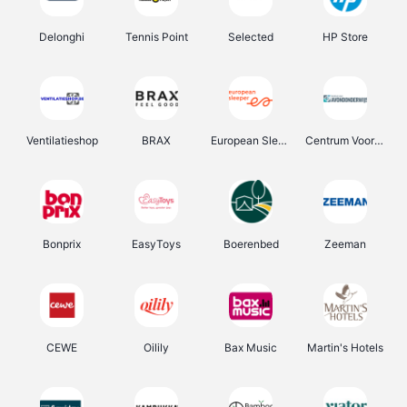
Delonghi
Tennis Point
Selected
HP Store
Ventilatieshop
BRAX
European Sleeper
Centrum Voor Avondonderwijs
Bonprix
EasyToys
Boerenbed
Zeeman
CEWE
Oilily
Bax Music
Martin's Hotels