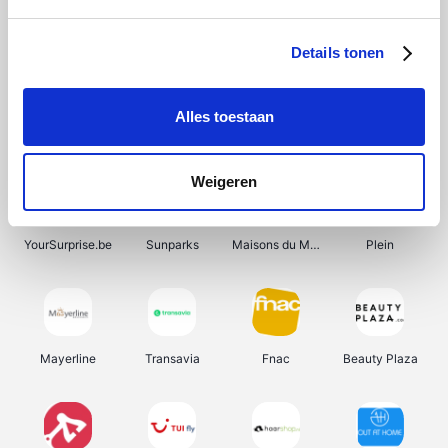
Shein
Bergfreunde
Pazzox
Smartwatchbanden
Details tonen
Alles toestaan
Manutan
Get Your Guide
Wijnbeurs.be
HBM Machines
Weigeren
YourSurprise.be
Sunparks
Maisons du Monde
Plein
Mayerline
Transavia
Fnac
Beauty Plaza