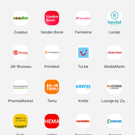
Zooplus
Vanden Borre
Farmaline
Landal
JM-Bruneau
Printdeal
Tui.be
MediaMarkt
PharmaMarket
Temu
Krefel
Lounge by Zalando