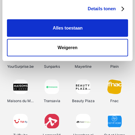
Details tonen
Alles toestaan
Manutan
Pazzox
Wijnbeurs.be
HBM Machines
Weigeren
YourSurprise.be
Sunparks
Mayerline
Plein
Maisons du Monde
Transavia
Beauty Plaza
Fnac