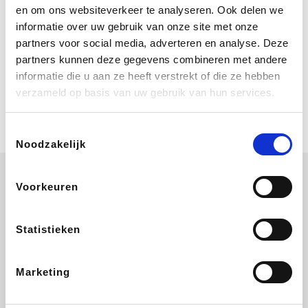
Geniet van eindeloze zomerdagen bij
en om ons websiteverkeer te analyseren. Ook delen we
Center Parcs. Boek nu je verblijf vanaf
informatie over uw gebruik van onze site met onze
€ 460 voor een 4 persoons Comfort
cottage voor 3 nachten. Ze schenken
partners voor social media, adverteren en analyse. Deze
je vereniging gem. 2,4% commissie.
partners kunnen deze gegevens combineren met andere
Coolblue
informatie die u aan ze heeft verstrekt of die ze hebben
Multimedia nodig? Je vindt het zeker
verzameld op basis van uw gebruik van hun services.
en vast bij Coolblue. Zij schenken je
vereniging gem. 1,5% commissie op
jouw aankoop.
Toestemmingsselectie
Noodzakelijk
Voorkeuren
EuroGifts
ZEB
Ibood
Get Your Guide
Statistieken
Marketing
Shein
Bergfreunde
SupraBazar
Smartwatchbanden