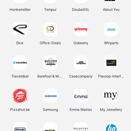
Hunkemöller
Tempur
DeubaXXL
About You
Ekoi
Office-Deals
Goboony
Winparts
Traveldeal
Barefoot & More
Casecompany
Fleurop-Interflora
Pizzahut.be
Samsung
Emma Matras
My Jewellery