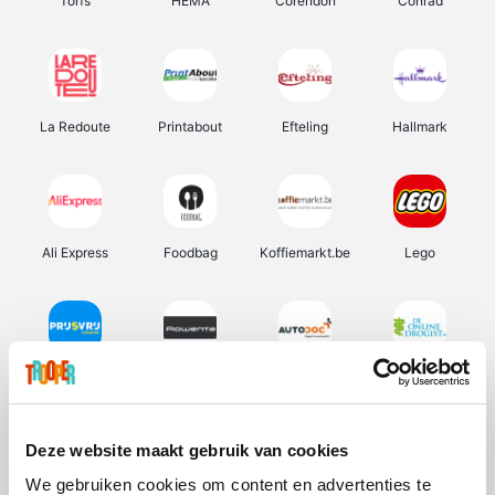
Torfs
HEMA
Corendon
Conrad
La Redoute
Printabout
Efteling
Hallmark
Ali Express
Foodbag
Koffiemarkt.be
Lego
Prijsvrij
Rowenta
Autodoc
De Online Drogist
Deze website maakt gebruik van cookies
We gebruiken cookies om content en advertenties te