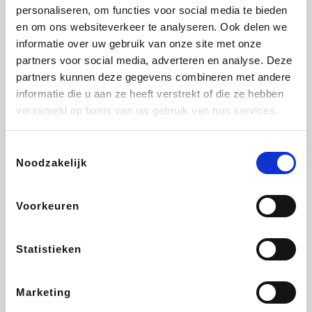
Vidaxl
Lampenlicht.be
Plopsa
Adidas
personaliseren, om functies voor social media te bieden
en om ons websiteverkeer te analyseren. Ook delen we
informatie over uw gebruik van onze site met onze
partners voor social media, adverteren en analyse. Deze
partners kunnen deze gegevens combineren met andere
Hotels.com
All Accor
Medpets.be
Brussels Airlines
informatie die u aan ze heeft verstrekt of die ze hebben
verzameld op basis van uw gebruik van hun services.
Toestemmingsselectie
Noodzakelijk
DectDirect
ZEB
Wondr.Care
Disneyland Paris
Voorkeuren
Wijnvoordeel.be
EuroGifts
Ibood
SupraBazar
Statistieken
Marketing