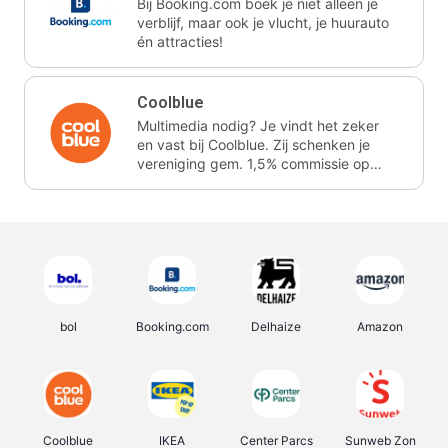
Bij Booking.com boek je niet alleen je
verblijf, maar ook je vlucht, je huurauto
én attracties!
Coolblue
Multimedia nodig? Je vindt het zeker
en vast bij Coolblue. Zij schenken je
vereniging gem. 1,5% commissie op
jouw aankoop.
bol
Booking.com
Delhaize
Amazon
Coolblue
IKEA
Center Parcs
Sunweb Zon