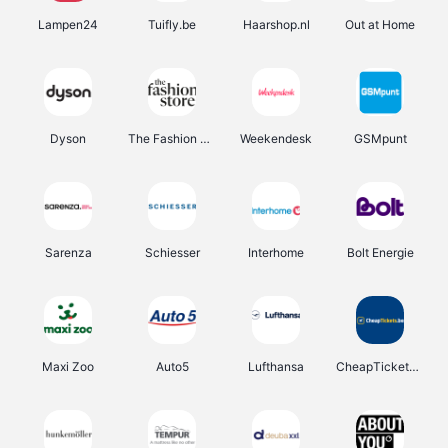
Lampen24
Tuifly.be
Haarshop.nl
Out at Home
Dyson
The Fashion Store
Weekendesk
GSMpunt
Sarenza
Schiesser
Interhome
Bolt Energie
Maxi Zoo
Auto5
Lufthansa
CheapTickets.be