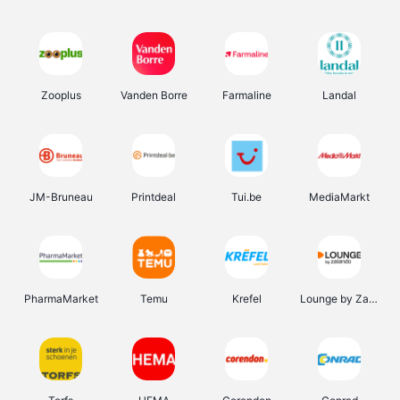
Zooplus
Vanden Borre
Farmaline
Landal
JM-Bruneau
Printdeal
Tui.be
MediaMarkt
PharmaMarket
Temu
Krefel
Lounge by Zalando