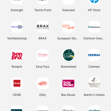
Delonghi
Tennis Point
Selected
HP Store
Ventilatieshop
BRAX
European Sleeper
Centrum Voor Avondonderwijs
Bonprix
EasyToys
Boerenbed
Zeeman
CEWE
Oilily
Bax Music
Martin's Hotels