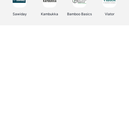
Sawiday
Kambukka
Bamboo Basics
Viator
Deurklinkenshop
Samsonite
Vertbaudet
OTTO Office
Energie.be
Joybuy
Groepen.be
Name It
Albelli.be
Borgerhoff & Lamberigts
Myprotein
JBL