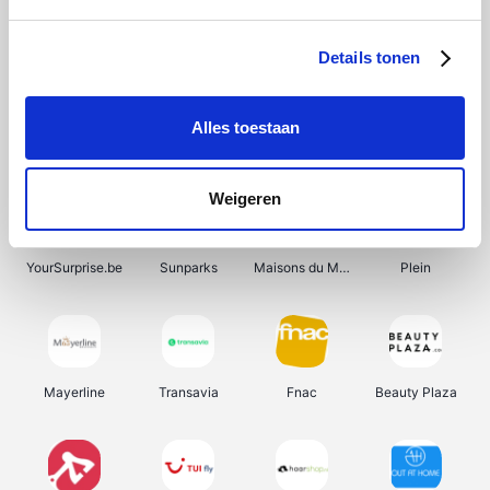
Shein
Bergfreunde
Pazzox
Smartwatchbanden
Details tonen
Alles toestaan
Manutan
Get Your Guide
Wijnbeurs.be
HBM Machines
Weigeren
YourSurprise.be
Sunparks
Maisons du Monde
Plein
Mayerline
Transavia
Fnac
Beauty Plaza