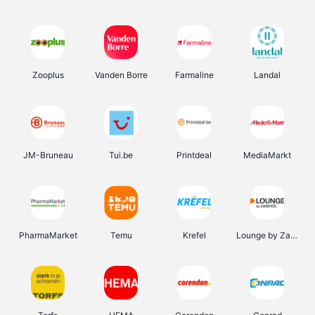
Zooplus
Vanden Borre
Farmaline
Landal
JM-Bruneau
Tui.be
Printdeal
MediaMarkt
PharmaMarket
Temu
Krefel
Lounge by Zalando