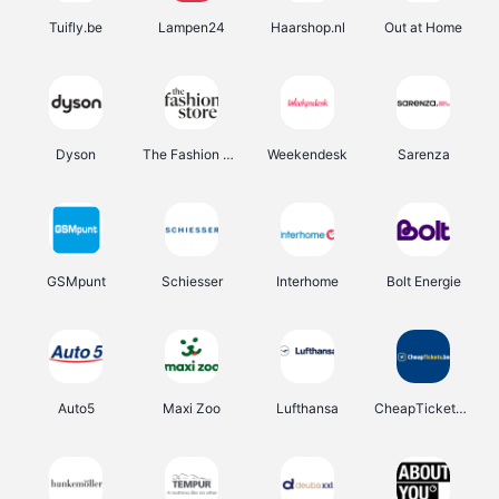
Tuifly.be
Lampen24
Haarshop.nl
Out at Home
Dyson
The Fashion Store
Weekendesk
Sarenza
GSMpunt
Schiesser
Interhome
Bolt Energie
Auto5
Maxi Zoo
Lufthansa
CheapTickets.be