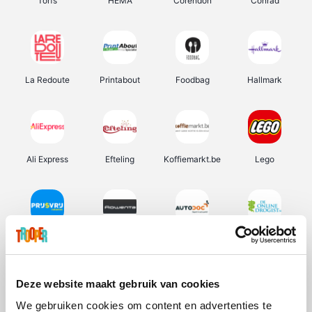
Torfs
HEMA
Corendon
Conrad
La Redoute
Printabout
Foodbag
Hallmark
Ali Express
Efteling
Koffiemarkt.be
Lego
Prijsvrij
Rowenta
Autodoc
De Online Drogist
Deze website maakt gebruik van cookies
We gebruiken cookies om content en advertenties te