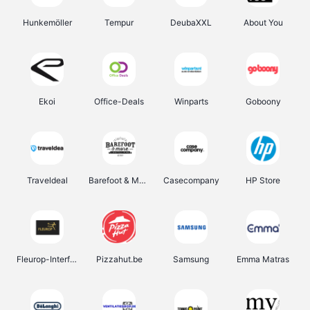
Hunkemöller
Tempur
DeubaXXL
About You
Ekoi
Office-Deals
Winparts
Goboony
Traveldeal
Barefoot & More
Casecompany
HP Store
Fleurop-Interflora
Pizzahut.be
Samsung
Emma Matras