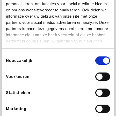
Vidaxl
Plopsa
Lampenlicht.be
Adidas
personaliseren, om functies voor social media te bieden
en om ons websiteverkeer te analyseren. Ook delen we
informatie over uw gebruik van onze site met onze
partners voor social media, adverteren en analyse. Deze
partners kunnen deze gegevens combineren met andere
Hotels.com
All Accor
Brussels Airlines
Medpets.be
informatie die u aan ze heeft verstrekt of die ze hebben
verzameld op basis van uw gebruik van hun services.
Toestemmingsselectie
Noodzakelijk
DectDirect
Wijnvoordeel.be
Wondr.Care
ZEB
Voorkeuren
Disneyland Paris
EuroGifts
Ibood
SupraBazar
Statistieken
Marketing