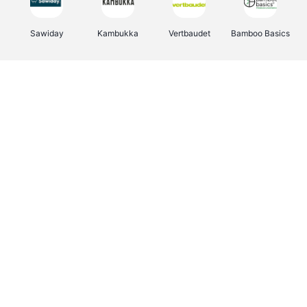
Sawiday
Kambukka
Vertbaudet
Bamboo Basics
Viator
Deurklinkenshop
Samsonite
OTTO Office
Energie.be
Groepen.be
Name It
Albelli.be
Joybuy
Borgerhoff & Lamberigts
Myprotein
JBL