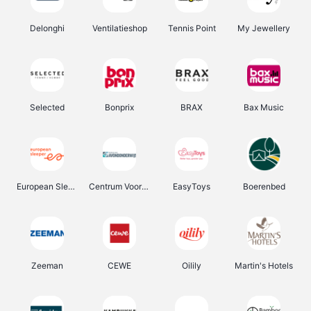
Delonghi
Ventilatieshop
Tennis Point
My Jewellery
Selected
Bonprix
BRAX
Bax Music
European Sleeper
Centrum Voor Avondonderwijs
EasyToys
Boerenbed
Zeeman
CEWE
Oilily
Martin's Hotels