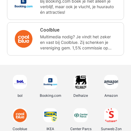
Bij Booking.com boek je niet alleen je
verblijf, maar ook je vlucht, je huurauto
én attracties!
Coolblue
Multimedia nodig? Je vindt het zeker
en vast bij Coolblue. Zij schenken je
vereniging gem. 1,5% commissie op
jouw aankoop.
bol
Booking.com
Delhaize
Amazon
Coolblue
IKEA
Center Parcs
Sunweb Zon