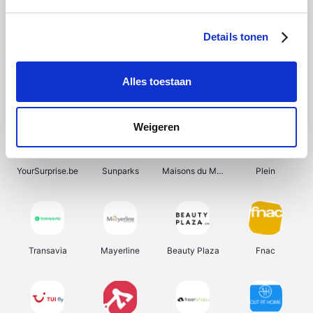
Shein
Get Your Guide
Bergfreunde
Pazzox
Details tonen
Alles toestaan
Smartwatchbanden
Manutan
Wijnbeurs.be
HBM Machines
Weigeren
YourSurprise.be
Sunparks
Maisons du Monde
Plein
Transavia
Mayerline
Beauty Plaza
Fnac