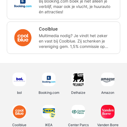
Bij Booking.com boek je niet alleen je
verblijf, maar ook je vlucht, je huurauto
én attracties!
Coolblue
Multimedia nodig? Je vindt het zeker
en vast bij Coolblue. Zij schenken je
vereniging gem. 1,5% commissie op
jouw aankoop.
bol
Booking.com
Delhaize
Amazon
Coolblue
IKEA
Center Parcs
Vanden Borre