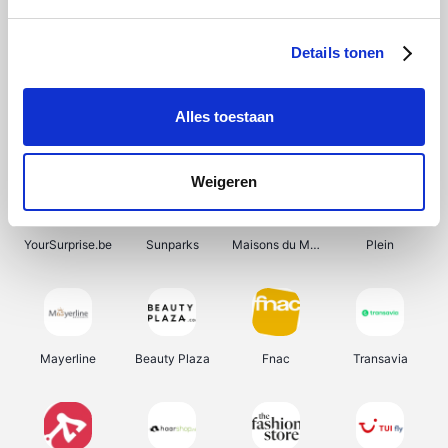
Bergfreunde
Shein
Pazzox
Manutan
Details tonen
Alles toestaan
Smartwatchbanden
Wijnbeurs.be
Get Your Guide
HBM Machines
Weigeren
YourSurprise.be
Sunparks
Maisons du Monde
Plein
Mayerline
Beauty Plaza
Fnac
Transavia