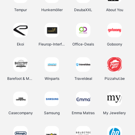
Tempur
Hunkemöller
DeubaXXL
About You
Ekoi
Fleurop-Interflora
Office-Deals
Goboony
Barefoot & More
Winparts
Traveldeal
Pizzahut.be
Casecompany
Samsung
Emma Matras
My Jewellery