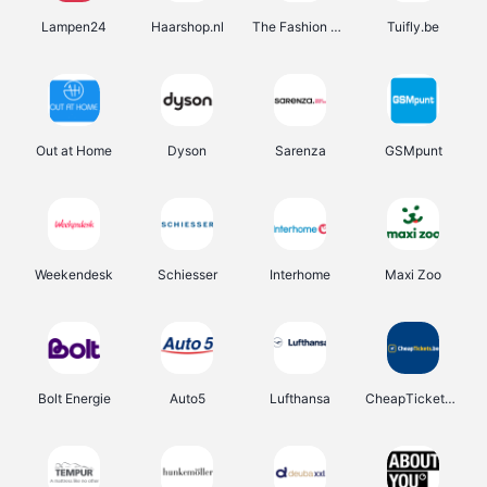
Lampen24
Haarshop.nl
The Fashion Store
Tuifly.be
Out at Home
Dyson
Sarenza
GSMpunt
Weekendesk
Schiesser
Interhome
Maxi Zoo
Bolt Energie
Auto5
Lufthansa
CheapTickets.be