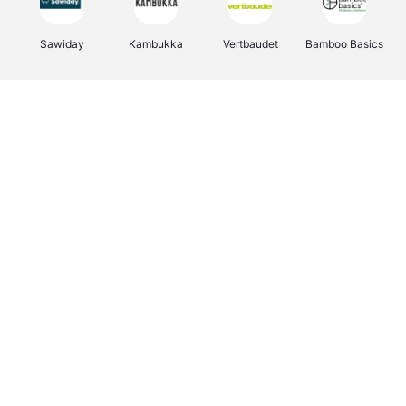
Sawiday
Kambukka
Vertbaudet
Bamboo Basics
Viator
Deurklinkenshop
Samsonite
Joybuy
OTTO Office
Energie.be
Groepen.be
Name It
Borgerhoff & Lamberigts
Myprotein
Albelli.be
JBL