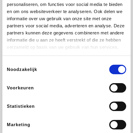
Vidaxl
Lampenlicht.be
Plopsa
Brussels Airlines
personaliseren, om functies voor social media te bieden
en om ons websiteverkeer te analyseren. Ook delen we
informatie over uw gebruik van onze site met onze
partners voor social media, adverteren en analyse. Deze
partners kunnen deze gegevens combineren met andere
All Accor
Adidas
Hotels.com
Medpets.be
informatie die u aan ze heeft verstrekt of die ze hebben
verzameld op basis van uw gebruik van hun services.
Toestemmingsselectie
Noodzakelijk
DectDirect
ZEB
Wondr.Care
Disneyland Paris
Voorkeuren
Ibood
EuroGifts
Wijnvoordeel.be
SupraBazar
Statistieken
Marketing