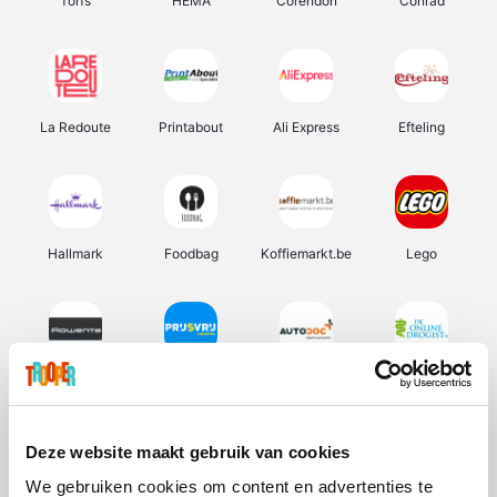
Torfs
HEMA
Corendon
Conrad
La Redoute
Printabout
Ali Express
Efteling
Hallmark
Foodbag
Koffiemarkt.be
Lego
Rowenta
Prijsvrij
Autodoc
De Online Drogist
Deze website maakt gebruik van cookies
We gebruiken cookies om content en advertenties te