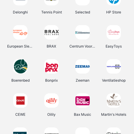
Delonghi
Tennis Point
Selected
HP Store
European Sleeper
BRAX
Centrum Voor Avondonderwijs
EasyToys
Boerenbed
Bonprix
Zeeman
Ventilatieshop
CEWE
Oilily
Bax Music
Martin's Hotels