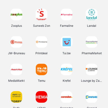
Zooplus
Sunweb Zon
Farmaline
Landal
JM-Bruneau
Printdeal
Tui.be
PharmaMarket
MediaMarkt
Temu
Krefel
Lounge by Zalando