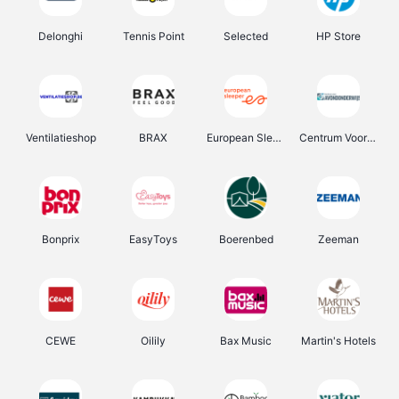
Delonghi
Tennis Point
Selected
HP Store
Ventilatieshop
BRAX
European Sleeper
Centrum Voor Avondonderwijs
Bonprix
EasyToys
Boerenbed
Zeeman
CEWE
Oilily
Bax Music
Martin's Hotels