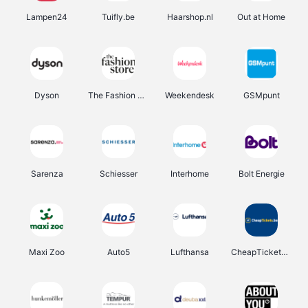
Lampen24
Tuifly.be
Haarshop.nl
Out at Home
Dyson
The Fashion Store
Weekendesk
GSMpunt
Sarenza
Schiesser
Interhome
Bolt Energie
Maxi Zoo
Auto5
Lufthansa
CheapTickets.be