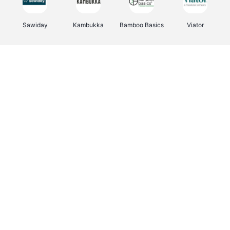
Sawiday
Kambukka
Bamboo Basics
Viator
Deurklinkenshop
Samsonite
Vertbaudet
OTTO Office
Energie.be
Joybuy
Groepen.be
Name It
Albelli.be
Borgerhoff & Lamberigts
Myprotein
JBL