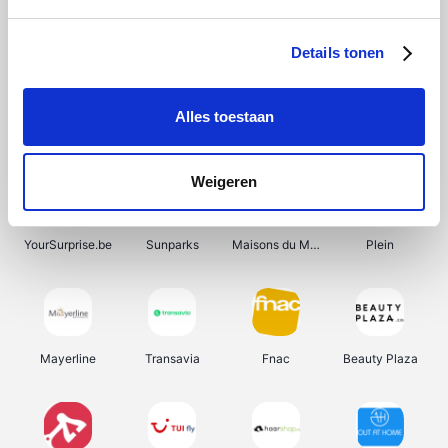
Shein
Bergfreunde
Pazzox
Smartwatchbanden
Details tonen
Alles toestaan
Manutan
Get Your Guide
Wijnbeurs.be
HBM Machines
Weigeren
YourSurprise.be
Sunparks
Maisons du Monde
Plein
Mayerline
Transavia
Fnac
Beauty Plaza