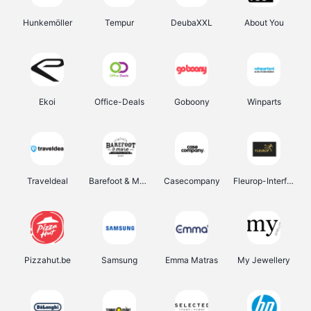
Hunkemöller
Tempur
DeubaXXL
About You
Ekoi
Office-Deals
Goboony
Winparts
Traveldeal
Barefoot & More
Casecompany
Fleurop-Interflora
Pizzahut.be
Samsung
Emma Matras
My Jewellery