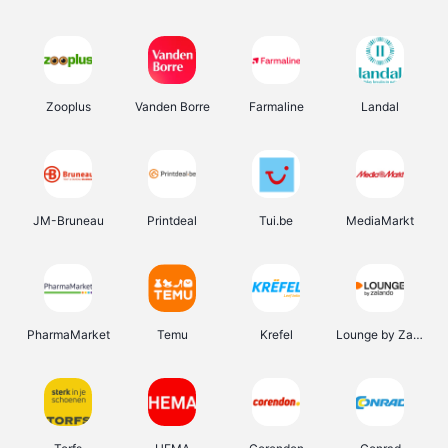
Zooplus
Vanden Borre
Farmaline
Landal
JM-Bruneau
Printdeal
Tui.be
MediaMarkt
PharmaMarket
Temu
Krefel
Lounge by Zalando