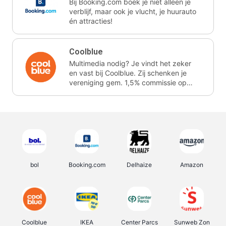
Bij Booking.com boek je niet alleen je
verblijf, maar ook je vlucht, je huurauto
én attracties!
Coolblue
Multimedia nodig? Je vindt het zeker
en vast bij Coolblue. Zij schenken je
vereniging gem. 1,5% commissie op
jouw aankoop.
bol
Booking.com
Delhaize
Amazon
Coolblue
IKEA
Center Parcs
Sunweb Zon