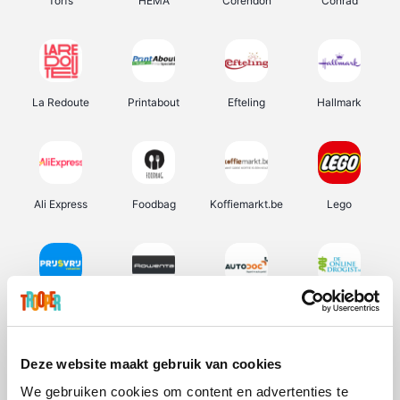
Torfs
HEMA
Corendon
Conrad
La Redoute
Printabout
Efteling
Hallmark
Ali Express
Foodbag
Koffiemarkt.be
Lego
Prijsvrij
Rowenta
Autodoc
De Online Drogist
Deze website maakt gebruik van cookies
We gebruiken cookies om content en advertenties te