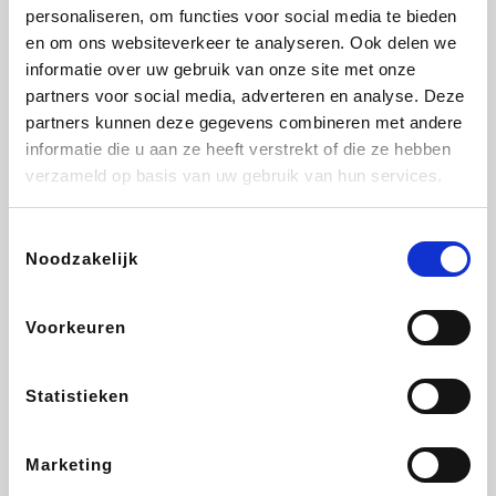
Vidaxl
Lampenlicht.be
Plopsa
Adidas
personaliseren, om functies voor social media te bieden
en om ons websiteverkeer te analyseren. Ook delen we
informatie over uw gebruik van onze site met onze
partners voor social media, adverteren en analyse. Deze
partners kunnen deze gegevens combineren met andere
Hotels.com
All Accor
Medpets.be
Brussels Airlines
informatie die u aan ze heeft verstrekt of die ze hebben
verzameld op basis van uw gebruik van hun services.
Toestemmingsselectie
Noodzakelijk
DectDirect
ZEB
Wondr.Care
Disneyland Paris
Voorkeuren
Wijnvoordeel.be
EuroGifts
Ibood
SupraBazar
Statistieken
Marketing