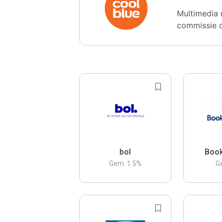
Multimedia 
commissie 
bol
Boo
Gem.
1.5
%
G