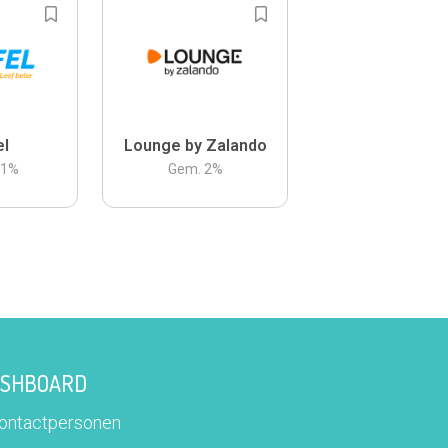
el
Lounge by Zalando
.1
%
Gem.
2
%
DASHBOARD
contactpersonen