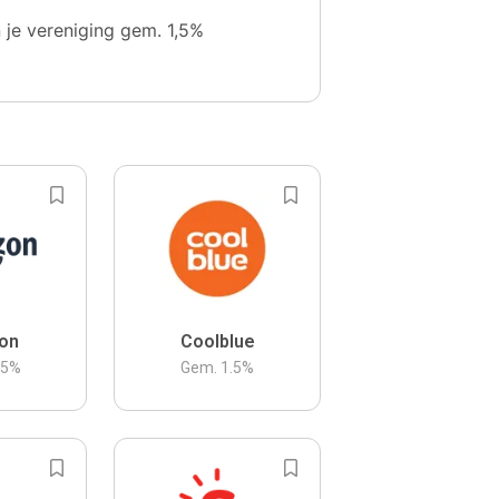
n je vereniging gem. 1,5%
on
Coolblue
.5
%
Gem.
1.5
%