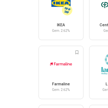
IKEA
Cent
Gem.
2.62
%
Ge
Farmaline
L
Gem.
2.62
%
Ge