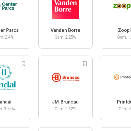
er Parcs
Vanden Borre
Zoopl
m.
2.4
%
Gem.
2.25
%
Gem.
1
andal
JM-Bruneau
Printd
m.
3.75
%
Gem.
2.62
%
Gem.