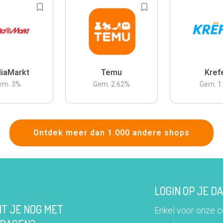
iaMarkt
Temu
Kref
em.
3
%
Gem.
2.62
%
Gem.
1
Ontdek meer dan 1.000 andere shops
LOGIN OP JE 
IT JE NOG MET
Enkel voor onze 