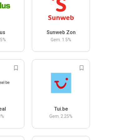
us
Sunweb Zon
.5
%
Gem.
1.5
%
eal
Tui.be
3
%
Gem.
2.25
%