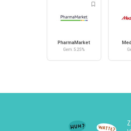
PharmaMarket
Med
Gem.
5.25
%
G
Z