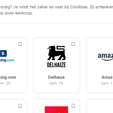
nodig? Je vindt het zeker en vast bij Coolblue. Zij schenke
op jouw aankoop.
king.com
Delhaize
Amaz
em.
2
%
Gem.
1
%
Gem.
1