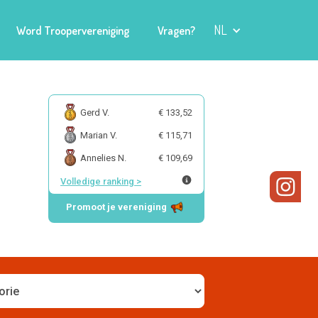
NL
Word Troopervereniging
Vragen?
Gerd V.
€ 133,52
Marian V.
€ 115,71
Annelies N.
€ 109,69
Volledige ranking
>
Promoot je vereniging