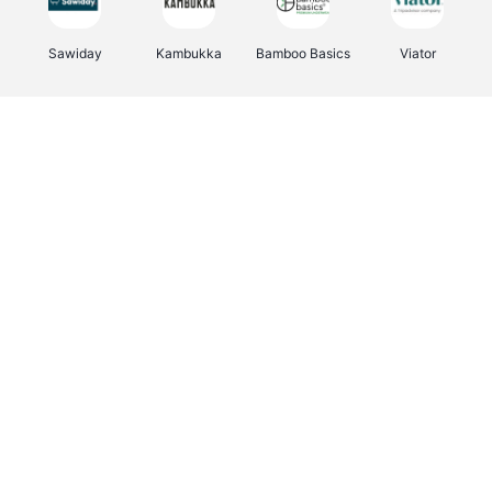
Sawiday
Kambukka
Bamboo Basics
Viator
Deurklinkenshop
Samsonite
Vertbaudet
OTTO Office
Energie.be
Joybuy
Groepen.be
Name It
Albelli.be
Borgerhoff & Lamberigts
Myprotein
JBL