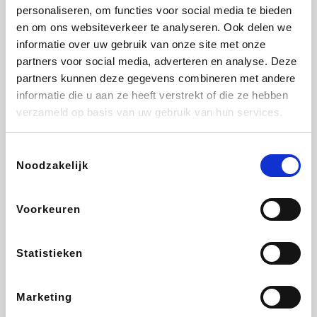
Vidaxl
Lampenlicht.be
Plopsa
Adidas
personaliseren, om functies voor social media te bieden
en om ons websiteverkeer te analyseren. Ook delen we
informatie over uw gebruik van onze site met onze
partners voor social media, adverteren en analyse. Deze
partners kunnen deze gegevens combineren met andere
Hotels.com
All Accor
Medpets.be
Brussels Airlines
informatie die u aan ze heeft verstrekt of die ze hebben
verzameld op basis van uw gebruik van hun services.
Toestemmingsselectie
Noodzakelijk
DectDirect
ZEB
Wondr.Care
Disneyland Paris
Voorkeuren
Wijnvoordeel.be
EuroGifts
Ibood
SupraBazar
Statistieken
Marketing