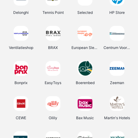
Delonghi
Tennis Point
Selected
HP Store
Ventilatieshop
BRAX
European Sleeper
Centrum Voor Avondonderwijs
Bonprix
EasyToys
Boerenbed
Zeeman
CEWE
Oilily
Bax Music
Martin's Hotels