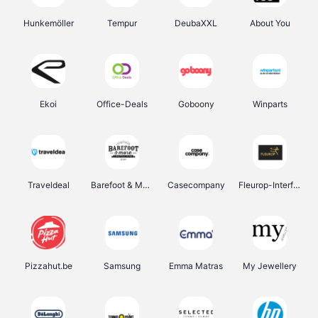
Hunkemöller
Tempur
DeubaXXL
About You
Ekoi
Office-Deals
Goboony
Winparts
Traveldeal
Barefoot & More
Casecompany
Fleurop-Interflora
Pizzahut.be
Samsung
Emma Matras
My Jewellery