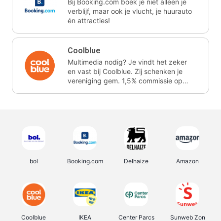
Bij Booking.com boek je niet alleen je
verblijf, maar ook je vlucht, je huurauto
én attracties!
Coolblue
Multimedia nodig? Je vindt het zeker
en vast bij Coolblue. Zij schenken je
vereniging gem. 1,5% commissie op
jouw aankoop.
bol
Booking.com
Delhaize
Amazon
Coolblue
IKEA
Center Parcs
Sunweb Zon