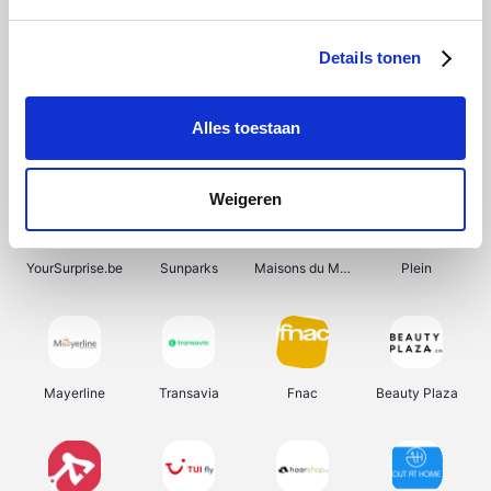
Shein
Bergfreunde
Pazzox
Smartwatchbanden
Details tonen
Alles toestaan
Manutan
Get Your Guide
Wijnbeurs.be
HBM Machines
Weigeren
YourSurprise.be
Sunparks
Maisons du Monde
Plein
Mayerline
Transavia
Fnac
Beauty Plaza