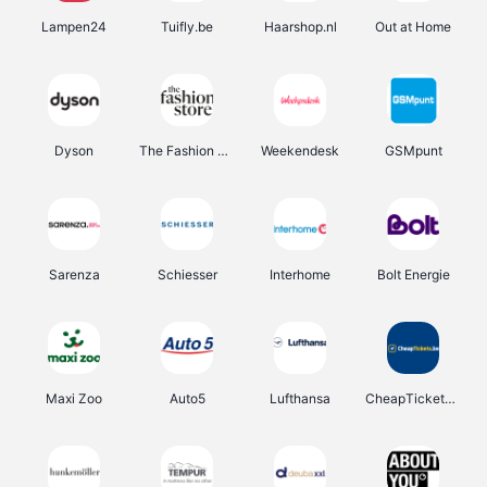
Lampen24
Tuifly.be
Haarshop.nl
Out at Home
Dyson
The Fashion Store
Weekendesk
GSMpunt
Sarenza
Schiesser
Interhome
Bolt Energie
Maxi Zoo
Auto5
Lufthansa
CheapTickets.be