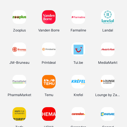
Zooplus
Vanden Borre
Farmaline
Landal
JM-Bruneau
Printdeal
Tui.be
MediaMarkt
PharmaMarket
Temu
Krefel
Lounge by Zalando