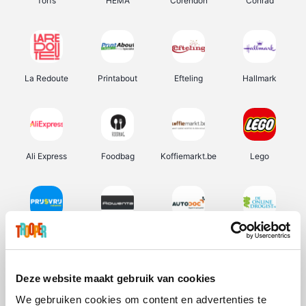
Torfs
HEMA
Corendon
Conrad
La Redoute
Printabout
Efteling
Hallmark
Ali Express
Foodbag
Koffiemarkt.be
Lego
Prijsvrij
Rowenta
Autodoc
De Online Drogist
Deze website maakt gebruik van cookies
We gebruiken cookies om content en advertenties te