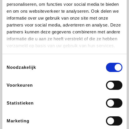
Vidaxl
Lampenlicht.be
Plopsa
Brussels Airlines
personaliseren, om functies voor social media te bieden
en om ons websiteverkeer te analyseren. Ook delen we
informatie over uw gebruik van onze site met onze
partners voor social media, adverteren en analyse. Deze
partners kunnen deze gegevens combineren met andere
All Accor
Adidas
Hotels.com
Medpets.be
informatie die u aan ze heeft verstrekt of die ze hebben
verzameld op basis van uw gebruik van hun services.
Toestemmingsselectie
Noodzakelijk
DectDirect
ZEB
Wondr.Care
Disneyland Paris
Voorkeuren
Ibood
EuroGifts
Wijnvoordeel.be
SupraBazar
Statistieken
Marketing