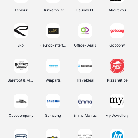
Tempur
Hunkemöller
DeubaXXL
About You
Ekoi
Fleurop-Interflora
Office-Deals
Goboony
Barefoot & More
Winparts
Traveldeal
Pizzahut.be
Casecompany
Samsung
Emma Matras
My Jewellery