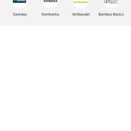
Sawiday
Kambukka
Vertbaudet
Bamboo Basics
Viator
Deurklinkenshop
Samsonite
Joybuy
OTTO Office
Energie.be
Groepen.be
Name It
Borgerhoff & Lamberigts
Myprotein
Albelli.be
JBL