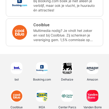
Bij Booking.com boek je niet alleen je
verblijf, maar ook je vlucht, je huurauto
én attracties!
Coolblue
Multimedia nodig? Je vindt het zeker
en vast bij Coolblue. Zij schenken je
vereniging gem. 1,5% commissie op
jouw aankoop.
bol
Booking.com
Delhaize
Amazon
Coolblue
IKEA
Center Parcs
Vanden Borre