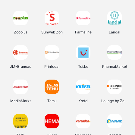
Zooplus
Sunweb Zon
Farmaline
Landal
JM-Bruneau
Printdeal
Tui.be
PharmaMarket
MediaMarkt
Temu
Krefel
Lounge by Zalando