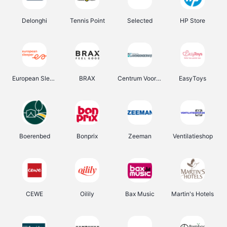
Delonghi
Tennis Point
Selected
HP Store
European Sleeper
BRAX
Centrum Voor Avondonderwijs
EasyToys
Boerenbed
Bonprix
Zeeman
Ventilatieshop
CEWE
Oilily
Bax Music
Martin's Hotels