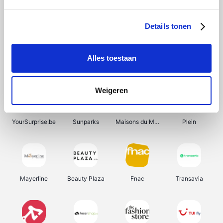
Bergfreunde
Shein
Pazzox
Manutan
Details tonen
Alles toestaan
Smartwatchbanden
Wijnbeurs.be
Get Your Guide
HBM Machines
Weigeren
YourSurprise.be
Sunparks
Maisons du Monde
Plein
Mayerline
Beauty Plaza
Fnac
Transavia