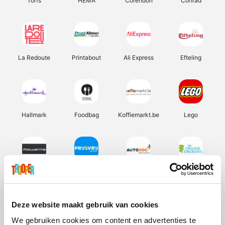
Torfs
HEMA
Corendon
Conrad
La Redoute
Printabout
Ali Express
Efteling
Hallmark
Foodbag
Koffiemarkt.be
Lego
Rowenta
Prijsvrij
Autodoc
De Online Drogist
Deze website maakt gebruik van cookies
We gebruiken cookies om content en advertenties te