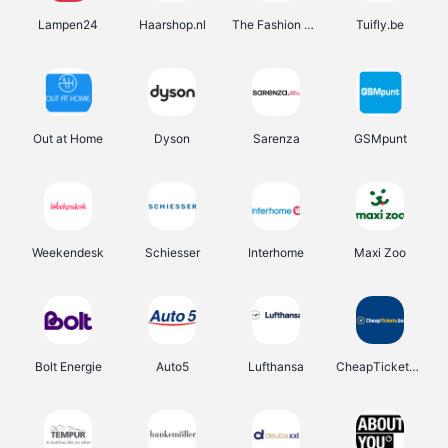
Lampen24
Haarshop.nl
The Fashion Store
Tuifly.be
Out at Home
Dyson
Sarenza
GSMpunt
Weekendesk
Schiesser
Interhome
Maxi Zoo
Bolt Energie
Auto5
Lufthansa
CheapTickets.be