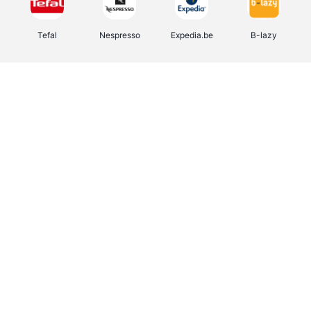
Tefal
Nespresso
Expedia.be
B-lazy
Direct Ferries
Shop like you Give A Damn
Stronger
DreamLand
Yves Rocher
Rentcars BE
CAMPER
Marie-Stella-Maris
Philips Hue
Babor
Schäfer Shop
Walibi