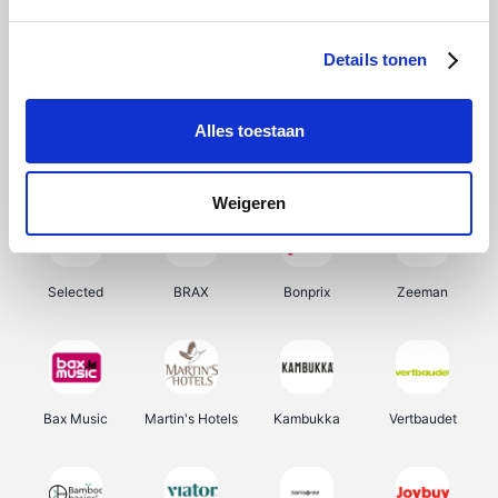
About You
Ekoi
Office-Deals
Pizzahut.be
Details tonen
Alles toestaan
Samsung
My Jewellery
Delonghi
Tennis Point
Weigeren
Selected
BRAX
Bonprix
Zeeman
Bax Music
Martin's Hotels
Kambukka
Vertbaudet