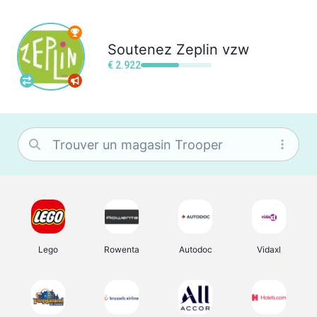
Soutenez
Zeplin vzw
€ 2.922
Lego
Rowenta
Autodoc
Vidaxl