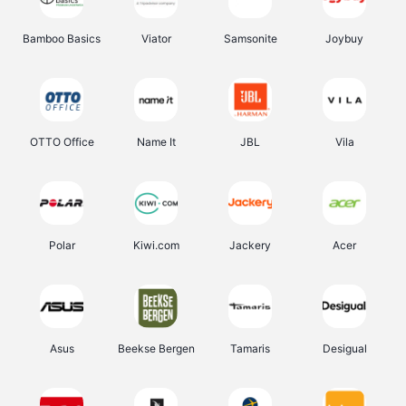
Bamboo Basics
Viator
Samsonite
Joybuy
OTTO Office
Name It
JBL
Vila
Polar
Kiwi.com
Jackery
Acer
Asus
Beekse Bergen
Tamaris
Desigual