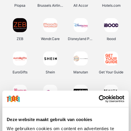
Plopsa
Brussels Airlines
All Accor
Hotels.com
ZEB
Wondr.Care
Disneyland Paris
Ibood
EuroGifts
Shein
Manutan
Get Your Guide
YourSurprise.be
Sunparks
Maisons du Monde
Beauty Plaza
Deze website maakt gebruik van cookies
We gebruiken cookies om content en advertenties te