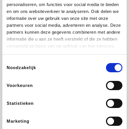
personaliseren, om functies voor social media te bieden
Fnac
Transavia
Tuifly.be
Dyson
en om ons websiteverkeer te analyseren. Ook delen we
informatie over uw gebruik van onze site met onze
partners voor social media, adverteren en analyse. Deze
partners kunnen deze gegevens combineren met andere
informatie die u aan ze heeft verstrekt of die ze hebben
Sarenza
Weekendesk
Schiesser
Interhome
verzameld op basis van uw gebruik van hun services.
Toestemmingsselectie
Noodzakelijk
Maxi Zoo
Bolt Energie
Auto5
Lufthansa
Voorkeuren
Statistieken
CheapTickets.be
Tempur
Hunkemöller
DeubaXXL
Marketing