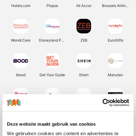
Hotels.com
Plopsa
All Accor
Brussels Airlines
Wondr.Care
Disneyland Paris
ZEB
EuroGifts
Ibood
Get Your Guide
Shein
Manutan
YourSurprise.be
Sunparks
Transavia
Maisons du Monde
Deze website maakt gebruik van cookies
We gebruiken cookies om content en advertenties te