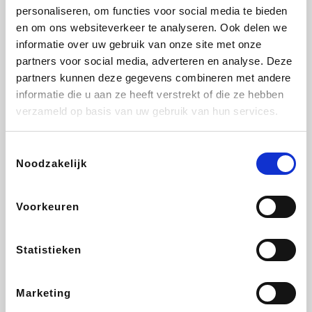
personaliseren, om functies voor social media te bieden
Beauty Plaza
Tuifly.be
Fnac
Dyson
en om ons websiteverkeer te analyseren. Ook delen we
informatie over uw gebruik van onze site met onze
partners voor social media, adverteren en analyse. Deze
partners kunnen deze gegevens combineren met andere
informatie die u aan ze heeft verstrekt of die ze hebben
Sarenza
Interhome
Schiesser
Bolt Energie
verzameld op basis van uw gebruik van hun services.
Toestemmingsselectie
Noodzakelijk
Auto5
Maxi Zoo
Lufthansa
DeubaXXL
Voorkeuren
Statistieken
Ekoi
CheapTickets.be
Tempur
About You
Marketing