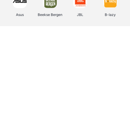
Asus
Beekse Bergen
JBL
B-lazy
Direct Ferries
Tefal
Rentcars BE
CAMPER
Holidaysuites.be
DreamLand
Stronger
Philips Hue
Yves Rocher
Babor
RAD
Marie-Stella-Maris