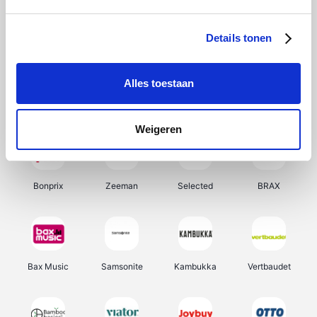
Hunkemöller
Office-Deals
Pizzahut.be
Weekendesk
Details tonen
Alles toestaan
My Jewellery
Tennis Point
Samsung
Delonghi
Weigeren
Bonprix
Zeeman
Selected
BRAX
Bax Music
Samsonite
Kambukka
Vertbaudet