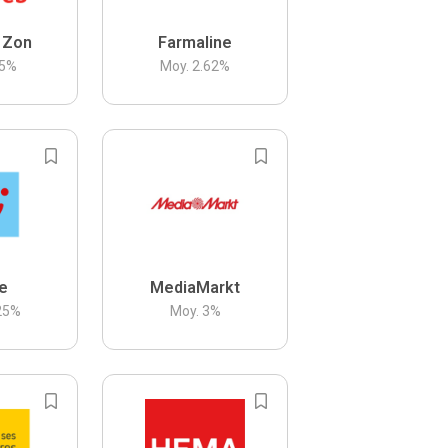
 Zon
Farmaline
5
%
Moy.
2.62
%
be
MediaMarkt
25
%
Moy.
3
%