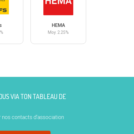
s
HEMA
3
%
Moy.
2.25
%
US VIA TON TABLEAU DE
 nos contacts d'association