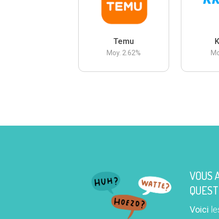
Temu
K
Moy.
2.62
%
Mo
VOUS 
QUEST
Voici
le