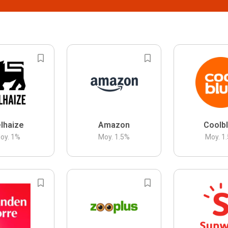
lhaize
Amazon
Coolb
oy.
1
%
Moy.
1.5
%
Moy.
1.