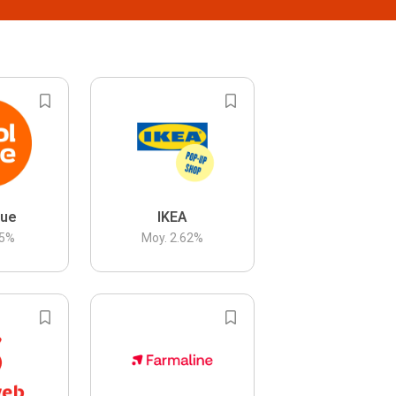
lue
IKEA
5
%
Moy.
2.62
%