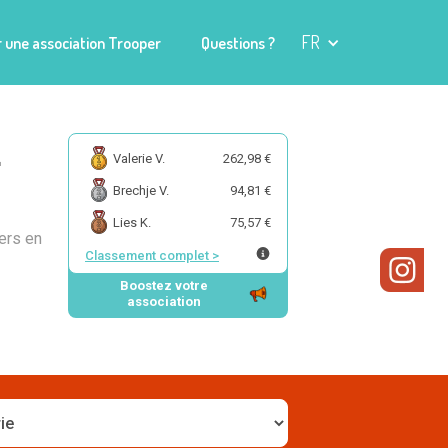
FR
 une association Trooper
Questions ?
L
Valerie V.
262,98 €
Brechje V.
94,81 €
Lies K.
75,57 €
ters en
Classement complet
>
Boostez votre
association