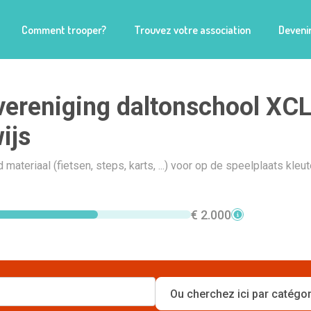
Comment trooper?
Trouvez votre association
Devenir
ereniging daltonschool XC
ijs
materiaal (fietsen, steps, karts, ...) voor op de speelplaats kleu
€ 2.000