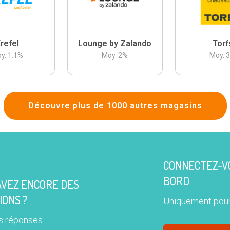
refel
Lounge by Zalando
Torf
y.
1.1
%
Moy.
2
%
Moy.
Découvre plus de 1000 autres magasins
CONNECTEZ-VO
BORD
AVEZ ENCORE DES
IONS ?
Uniquement pour
s réponses