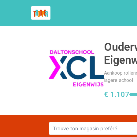
Ouderv
Eigenw
Aankoop rollend 
lagere school
€ 1.107