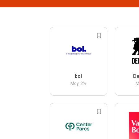
bol
De
Moy.
2
%
M