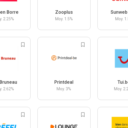
en Borre
Zooplus
Sunweb
y.
2.25
%
Moy.
1.5
%
Moy.
1.
Bruneau
Printdeal
Tui.
y.
2.62
%
Moy.
3
%
Moy.
2.