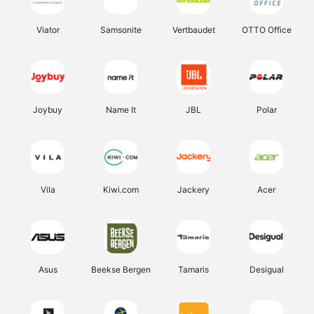
Viator
Samsonite
Vertbaudet
OTTO Office
Joybuy
Name It
JBL
Polar
Vila
Kiwi.com
Jackery
Acer
Asus
Beekse Bergen
Tamaris
Desigual