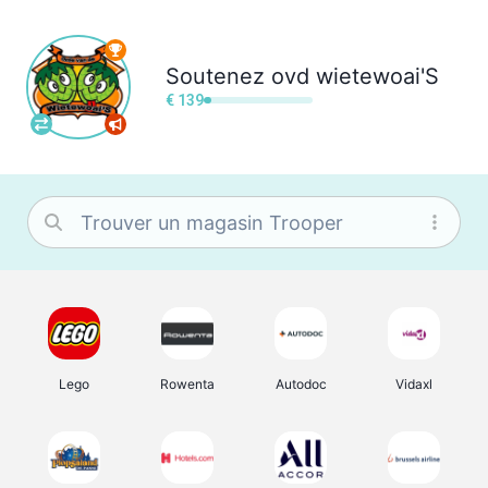
Soutenez
ovd wietewoai'S
€ 139
Lego
Rowenta
Autodoc
Vidaxl