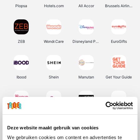
Plopsa
Hotels.com
All Accor
Brussels Airlines
ZEB
Wondr.Care
Disneyland Paris
EuroGifts
Ibood
Shein
Manutan
Get Your Guide
YourSurprise.be
Sunparks
Maisons du Monde
Transavia
Deze website maakt gebruik van cookies
We gebruiken cookies om content en advertenties te