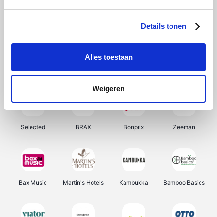
About You
Ekoi
Office-Deals
Pizzahut.be
Details tonen
Alles toestaan
Samsung
My Jewellery
Delonghi
Tennis Point
Weigeren
Selected
BRAX
Bonprix
Zeeman
Bax Music
Martin's Hotels
Kambukka
Bamboo Basics