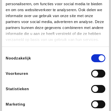
personaliseren, om functies voor social media te bieden
Fnac
Beauty Plaza
Tuifly.be
Dyson
en om ons websiteverkeer te analyseren. Ook delen we
informatie over uw gebruik van onze site met onze
partners voor social media, adverteren en analyse. Deze
partners kunnen deze gegevens combineren met andere
informatie die u aan ze heeft verstrekt of die ze hebben
Weekendesk
Sarenza
Schiesser
Interhome
verzameld op basis van uw gebruik van hun services.
Toestemmingsselectie
Noodzakelijk
Bolt Energie
Maxi Zoo
Auto5
Lufthansa
Voorkeuren
Statistieken
CheapTickets.be
Hunkemöller
Tempur
DeubaXXL
Marketing