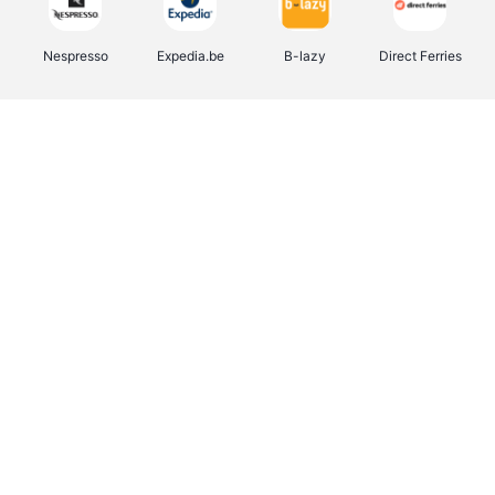
Nespresso
Expedia.be
B-lazy
Direct Ferries
Shop like you Give A Damn
Stronger
Tefal
DreamLand
Yves Rocher
Rentcars BE
CAMPER
Marie-Stella-Maris
Philips Hue
Babor
Schäfer Shop
Walibi