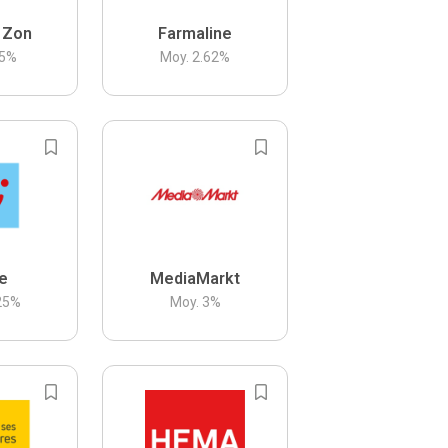
 Zon
Farmaline
5
%
Moy.
2.62
%
be
MediaMarkt
25
%
Moy.
3
%