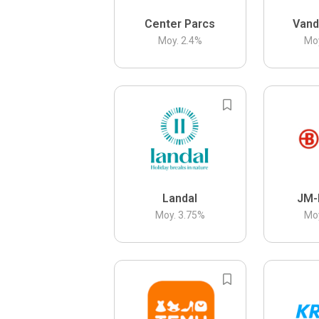
Center Parcs
Vand
Moy.
2.4
%
Mo
Landal
JM-
Moy.
3.75
%
Mo