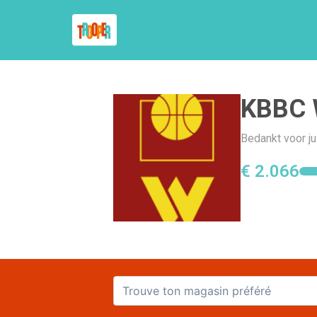
KBBC 
Bedankt voor ju
€ 2.066