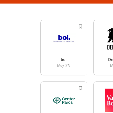
bol
De
Moy.
2
%
M