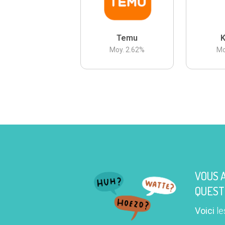
Temu
K
Moy.
2.62
%
Mo
VOUS 
QUEST
Voici
le