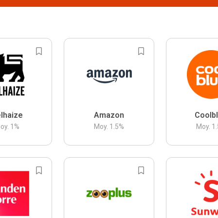
lhaize
Amazon
Coolb
oy.
1
%
Moy.
1.5
%
Moy.
1.