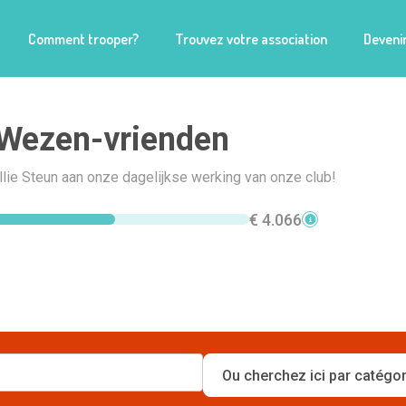
Comment trooper?
Trouvez votre association
Devenir
Wezen-vrienden
llie Steun aan onze dagelijkse werking van onze club!
€ 4.066