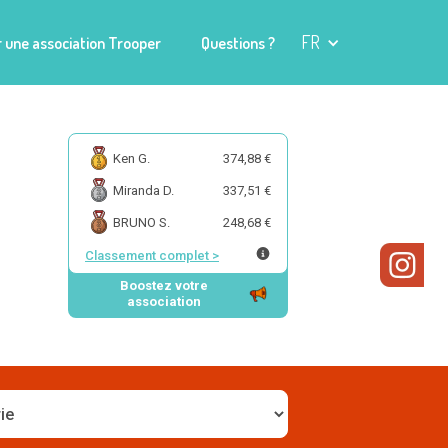
FR
 une association Trooper
Questions ?
Ken G.
374,88 €
Miranda D.
337,51 €
BRUNO S.
248,68 €
Classement complet
>
Boostez votre
association