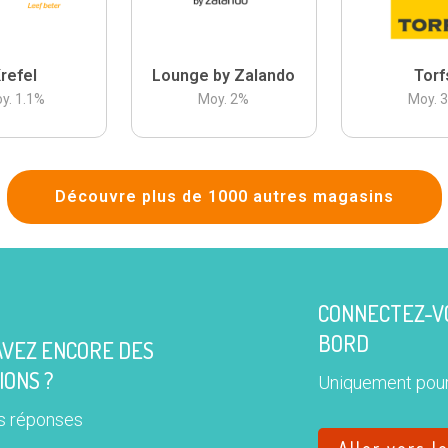
refel
Lounge by Zalando
Torf
y.
1.1
%
Moy.
2
%
Moy.
Découvre plus de 1000 autres magasins
CONNECTEZ-VO
BORD
AVEZ ENCORE DES
IONS ?
Uniquement pour
s réponses