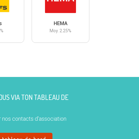
s
HEMA
3
%
Moy.
2.25
%
US VIA TON TABLEAU DE
 nos contacts d'association