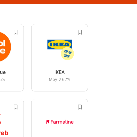
lue
IKEA
5
%
Moy.
2.62
%