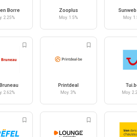
en Borre
Zooplus
Sunweb
y.
2.25
%
Moy.
1.5
%
Moy.
1.
Bruneau
Printdeal
Tui.
y.
2.62
%
Moy.
3
%
Moy.
2.