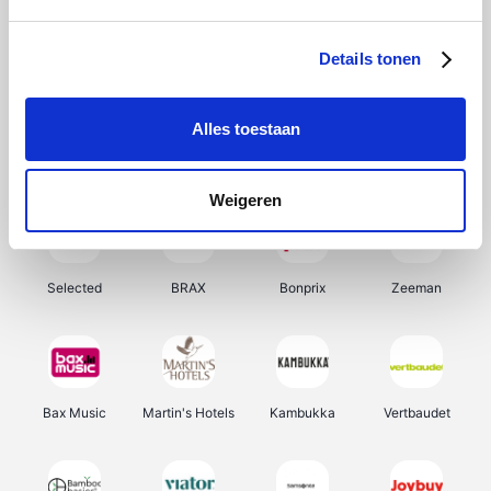
About You
Ekoi
Office-Deals
Pizzahut.be
Details tonen
Alles toestaan
Samsung
My Jewellery
Delonghi
Tennis Point
Weigeren
Selected
BRAX
Bonprix
Zeeman
Bax Music
Martin's Hotels
Kambukka
Vertbaudet