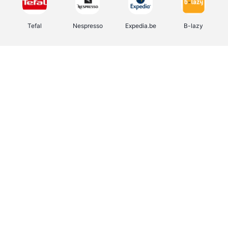
Tefal
Nespresso
Expedia.be
B-lazy
Direct Ferries
Shop like you Give A Damn
Stronger
DreamLand
Yves Rocher
Rentcars BE
CAMPER
Marie-Stella-Maris
Philips Hue
Babor
Schäfer Shop
Walibi