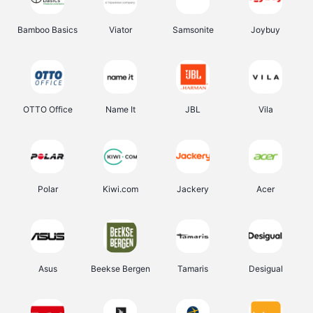
Bamboo Basics
Viator
Samsonite
Joybuy
OTTO Office
Name It
JBL
Vila
Polar
Kiwi.com
Jackery
Acer
Asus
Beekse Bergen
Tamaris
Desigual