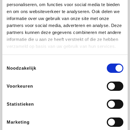
personaliseren, om functies voor social media te bieden
Fnac
Transavia
Tuifly.be
Dyson
en om ons websiteverkeer te analyseren. Ook delen we
informatie over uw gebruik van onze site met onze
partners voor social media, adverteren en analyse. Deze
partners kunnen deze gegevens combineren met andere
informatie die u aan ze heeft verstrekt of die ze hebben
Sarenza
Weekendesk
Schiesser
Interhome
verzameld op basis van uw gebruik van hun services.
Toestemmingsselectie
Noodzakelijk
Maxi Zoo
Bolt Energie
Auto5
Lufthansa
Voorkeuren
Statistieken
CheapTickets.be
Tempur
Hunkemöller
DeubaXXL
Marketing