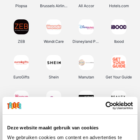
Plopsa
Brussels Airlines
All Accor
Hotels.com
ZEB
Wondr.Care
Disneyland Paris
Ibood
EuroGifts
Shein
Manutan
Get Your Guide
YourSurprise.be
Sunparks
Maisons du Monde
Beauty Plaza
Deze website maakt gebruik van cookies
We gebruiken cookies om content en advertenties te