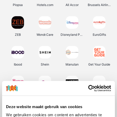
Plopsa
Hotels.com
All Accor
Brussels Airlines
ZEB
Wondr.Care
Disneyland Paris
EuroGifts
Ibood
Shein
Manutan
Get Your Guide
YourSurprise.be
Sunparks
Maisons du Monde
Transavia
Deze website maakt gebruik van cookies
We gebruiken cookies om content en advertenties te