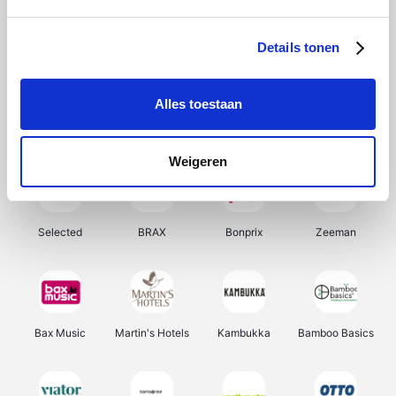
About You
Ekoi
Office-Deals
Pizzahut.be
Details tonen
Alles toestaan
Samsung
My Jewellery
Delonghi
Tennis Point
Weigeren
Selected
BRAX
Bonprix
Zeeman
Bax Music
Martin's Hotels
Kambukka
Bamboo Basics