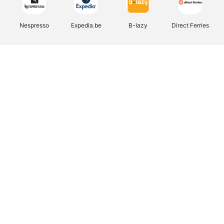
Nespresso
Expedia.be
B-lazy
Direct Ferries
Shop like you Give A Damn
Stronger
Tefal
DreamLand
Yves Rocher
Rentcars BE
CAMPER
Marie-Stella-Maris
Philips Hue
Babor
Schäfer Shop
Walibi