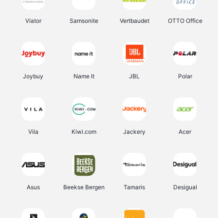
Viator
Samsonite
Vertbaudet
OTTO Office
Joybuy
Name It
JBL
Polar
Vila
Kiwi.com
Jackery
Acer
Asus
Beekse Bergen
Tamaris
Desigual