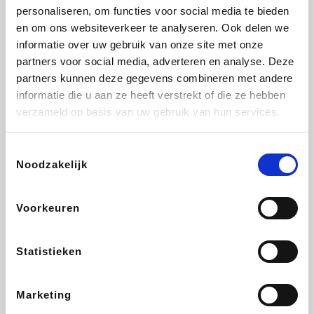
personaliseren, om functies voor social media te bieden
Fnac
Beauty Plaza
Tuifly.be
Dyson
en om ons websiteverkeer te analyseren. Ook delen we
informatie over uw gebruik van onze site met onze
partners voor social media, adverteren en analyse. Deze
partners kunnen deze gegevens combineren met andere
informatie die u aan ze heeft verstrekt of die ze hebben
Weekendesk
Sarenza
Schiesser
Interhome
verzameld op basis van uw gebruik van hun services.
Toestemmingsselectie
Noodzakelijk
Bolt Energie
Maxi Zoo
Auto5
Lufthansa
Voorkeuren
Statistieken
CheapTickets.be
Hunkemöller
Tempur
DeubaXXL
Marketing