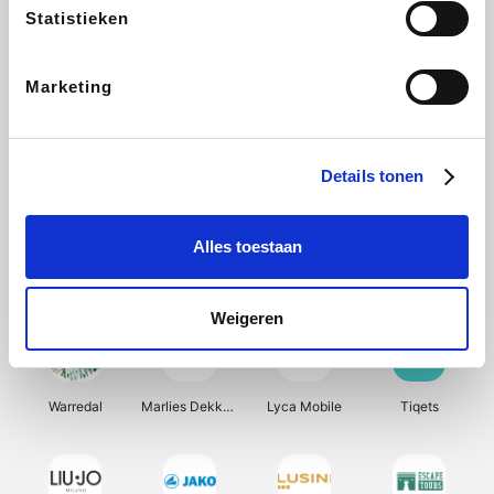
Statistieken
SNCF Connect
Isabel Marant
Ici Paris XL
BergHOFF Home
Marketing
Kenwood
Brouwland
I-run
Moulinex
Details tonen
Alles toestaan
Happy Size
Atlas & Zanzibar
Visiondirect
123optic
Weigeren
Warredal
Marlies Dekkers
Lyca Mobile
Tiqets