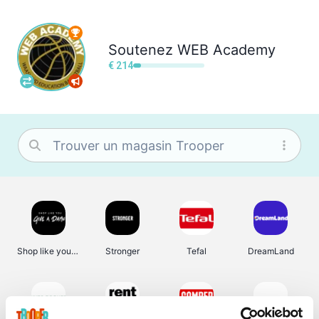
Soutenez
WEB Academy
€ 214
Shop like you Give A Damn
Stronger
Tefal
DreamLand