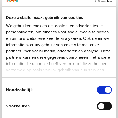
Yves Rocher
Rentcars BE
CAMPER
Marie-Stella-Maris
Deze website maakt gebruik van cookies
We gebruiken cookies om content en advertenties te
personaliseren, om functies voor social media te bieden
Philips Hue
Babor
Schäfer Shop
Walibi
en om ons websiteverkeer te analyseren. Ook delen we
informatie over uw gebruik van onze site met onze
partners voor social media, adverteren en analyse. Deze
partners kunnen deze gegevens combineren met andere
informatie die u aan ze heeft verstrekt of die ze hebben
Pierre et Vacances
RAD
Spartoo
Plopsa Verblijven
verzameld op basis van uw gebruik van hun services.
Toestemmingsselectie
Noodzakelijk
Pixartprinting
BBODY
Holidaysuites.be
Radisson Hotels
Voorkeuren