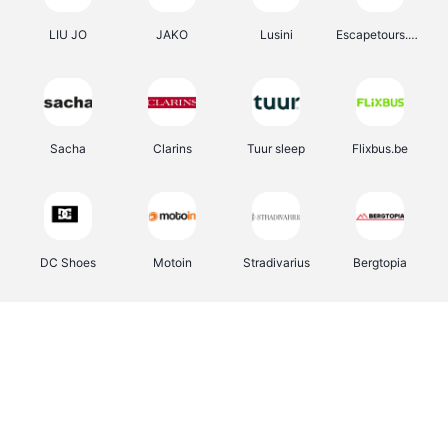
LIU JO
JAKO
Lusini
Escapetours.com
Sacha
Clarins
Tuur sleep
Flixbus.be
DC Shoes
Motoin
Stradivarius
Bergtopia
object
Auras Insurance
Bongo
Erovibes