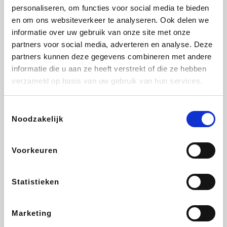
personaliseren, om functies voor social media te bieden
Beauty Plaza
Fnac
Tuifly.be
Dyson
en om ons websiteverkeer te analyseren. Ook delen we
informatie over uw gebruik van onze site met onze
partners voor social media, adverteren en analyse. Deze
partners kunnen deze gegevens combineren met andere
informatie die u aan ze heeft verstrekt of die ze hebben
Weekendesk
Sarenza
Schiesser
Interhome
verzameld op basis van uw gebruik van hun services.
Toestemmingsselectie
Noodzakelijk
Bolt Energie
Auto5
Maxi Zoo
Lufthansa
Voorkeuren
Statistieken
CheapTickets.be
Hunkemöller
Tempur
DeubaXXL
Marketing