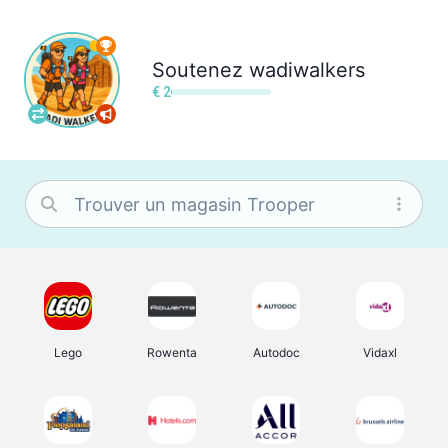
Soutenez
wadiwalkers
€ 2
Lego
Rowenta
Autodoc
Vidaxl