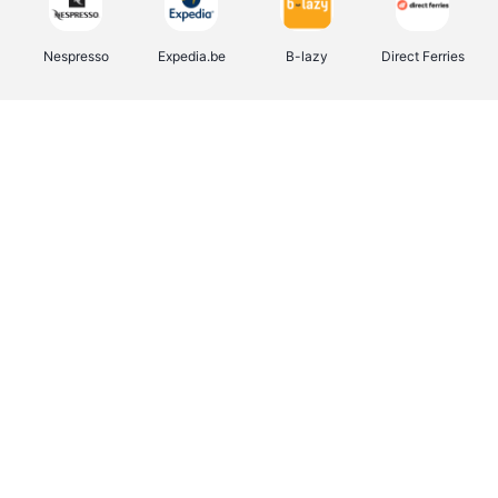
Nespresso
Expedia.be
B-lazy
Direct Ferries
Shop like you Give A Damn
Tefal
Rentcars BE
DreamLand
CAMPER
Yves Rocher
Stronger
Philips Hue
Babor
RAD
Schäfer Shop
Marie-Stella-Maris