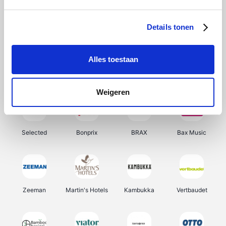
About You
Ekoi
Office-Deals
Pizzahut.be
Details tonen
Alles toestaan
Samsung
Delonghi
Tennis Point
My Jewellery
Weigeren
Selected
Bonprix
BRAX
Bax Music
Zeeman
Martin's Hotels
Kambukka
Vertbaudet