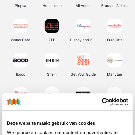
Plopsa
Hotels.com
All Accor
Brussels Airlines
Wondr.Care
ZEB
Disneyland Paris
EuroGifts
Ibood
Shein
Get Your Guide
Manutan
YourSurprise.be
Sunparks
Maisons du Monde
Transavia
Deze website maakt gebruik van cookies
We gebruiken cookies om content en advertenties te