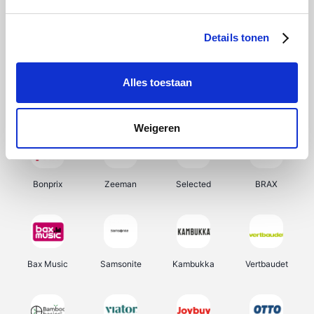
Office-Deals
Hunkemöller
Pizzahut.be
My Jewellery
Details tonen
Alles toestaan
Weekendesk
Tennis Point
Samsung
Delonghi
Weigeren
Bonprix
Zeeman
Selected
BRAX
Bax Music
Samsonite
Kambukka
Vertbaudet