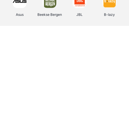
Asus
Beekse Bergen
JBL
B-lazy
Direct Ferries
Pixartprinting
Tefal
Rentcars BE
CAMPER
Holidaysuites.be
Stronger
DreamLand
Philips Hue
Yves Rocher
Babor
RAD