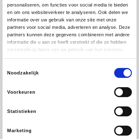
personaliseren, om functies voor social media te bieden
Beauty Plaza
Fnac
Tuifly.be
Dyson
en om ons websiteverkeer te analyseren. Ook delen we
informatie over uw gebruik van onze site met onze
partners voor social media, adverteren en analyse. Deze
partners kunnen deze gegevens combineren met andere
informatie die u aan ze heeft verstrekt of die ze hebben
Sarenza
Interhome
Schiesser
Bolt Energie
verzameld op basis van uw gebruik van hun services.
Toestemmingsselectie
Noodzakelijk
Auto5
Maxi Zoo
Lufthansa
DeubaXXL
Voorkeuren
Statistieken
Ekoi
CheapTickets.be
Tempur
About You
Marketing