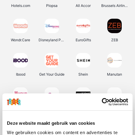
Hotels.com
Plopsa
All Accor
Brussels Airlines
Wondr.Care
Disneyland Paris
EuroGifts
ZEB
Ibood
Get Your Guide
Shein
Manutan
YourSurprise.be
Sunparks
Maisons du Monde
Transavia
Deze website maakt gebruik van cookies
We gebruiken cookies om content en advertenties te