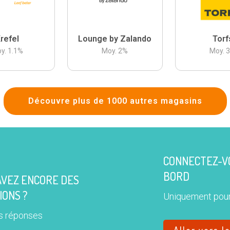
refel
Lounge by Zalando
Torf
y.
1.1
%
Moy.
2
%
Moy.
Découvre plus de 1000 autres magasins
CONNECTEZ-VO
BORD
AVEZ ENCORE DES
IONS ?
Uniquement pour
s réponses