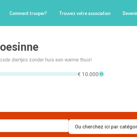
Comment trooper?
Trouvez votre association
Devenir
oesinne
osde diertjes zonder huis een warme thuis!
€ 10.000