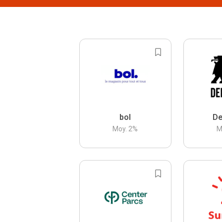
bol
De
Moy.
2
%
M