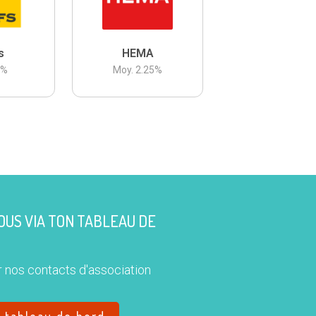
s
HEMA
3
%
Moy.
2.25
%
US VIA TON TABLEAU DE
 nos contacts d'association