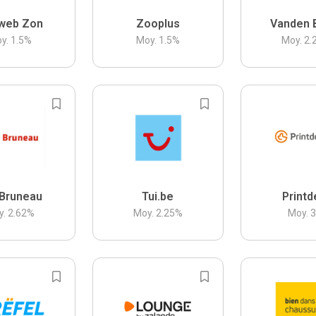
web Zon
Zooplus
Vanden 
y.
1.5
%
Moy.
1.5
%
Moy.
2.
Bruneau
Tui.be
Printd
y.
2.62
%
Moy.
2.25
%
Moy.