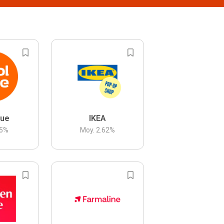
lue
IKEA
5
%
Moy.
2.62
%