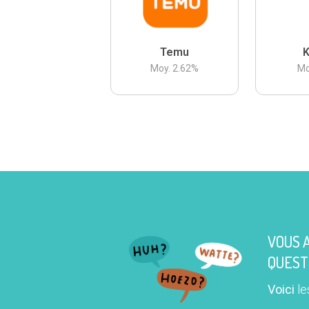
Temu
K
Moy.
2.62
%
Mo
VOUS 
QUEST
Voici
le