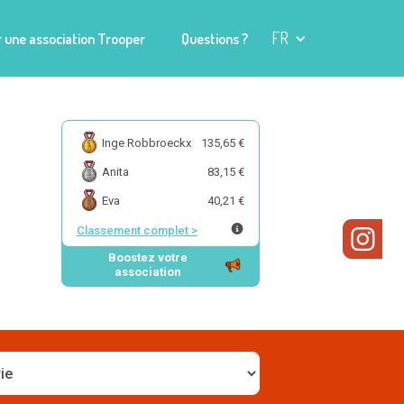
FR
 une association Trooper
Questions ?
Inge Robbroeckx
135,65 €
Anita
83,15 €
Eva
40,21 €
Classement complet
>
Boostez votre
association