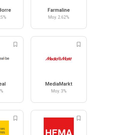
Borre
Farmaline
25
%
Moy.
2.62
%
eal
MediaMarkt
3
%
Moy.
3
%