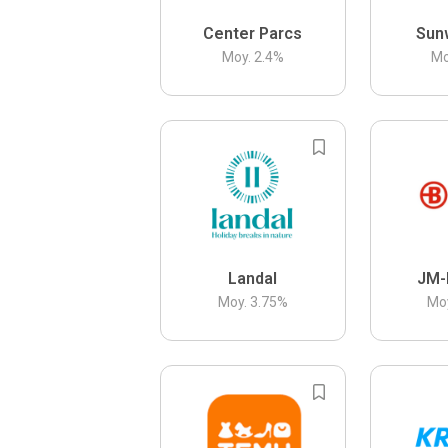
Center Parcs
Sun
Moy.
2.4
%
Mo
Landal
JM-
Moy.
3.75
%
Mo