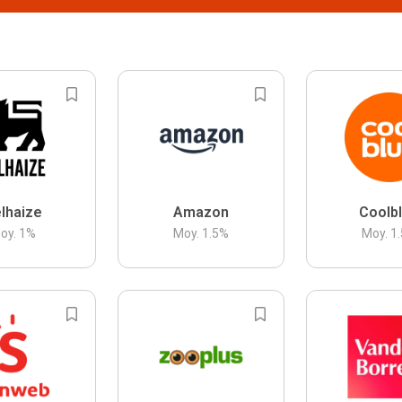
lhaize
Amazon
Coolb
oy.
1
%
Moy.
1.5
%
Moy.
1.