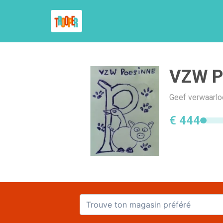
VZW P
Geef verwaarlo
€ 444