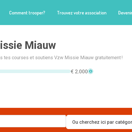
Comment trooper?
Trouvez votre association
Devenir
issie Miauw
is tes courses et soutiens Vzw Missie Miauw gratuitement !
€ 2.000