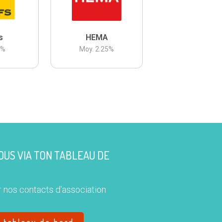
s
HEMA
3
%
Moy.
2.25
%
US VIA TON TABLEAU DE
 nos contacts d'association