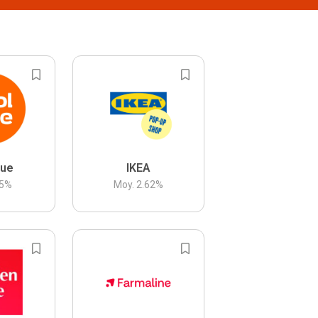
lue
IKEA
5
%
Moy.
2.62
%