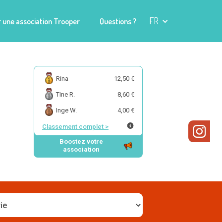
FR
 une association Trooper
Questions ?
Rina
12,50 €
Tine R.
8,60 €
Inge W.
4,00 €
Classement complet
>
Boostez votre
association