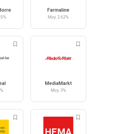
Borre
Farmaline
25
%
Moy.
2.62
%
eal
MediaMarkt
3
%
Moy.
3
%