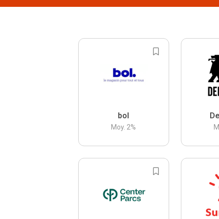
bol
De
Moy.
2
%
M