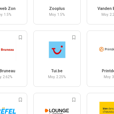
web Zon
Zooplus
Vanden 
y.
1.5
%
Moy.
1.5
%
Moy.
2.
Bruneau
Tui.be
Printd
y.
2.62
%
Moy.
2.25
%
Moy.