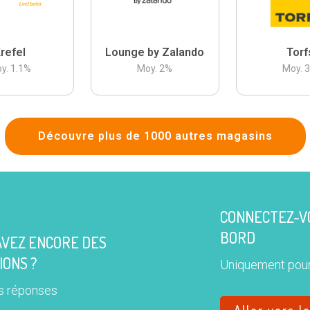
refel
Lounge by Zalando
Torf
y.
1.1
%
Moy.
2
%
Moy.
Découvre plus de 1000 autres magasins
CONNECTEZ-VO
BORD
AVEZ ENCORE DES
IONS ?
Uniquement pour
s réponses