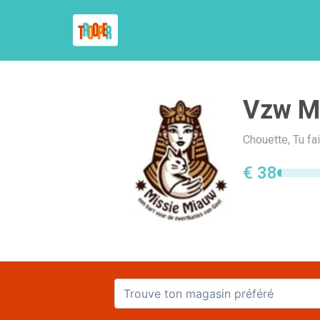
Vzw M
Chouette, Tu fa
€ 38