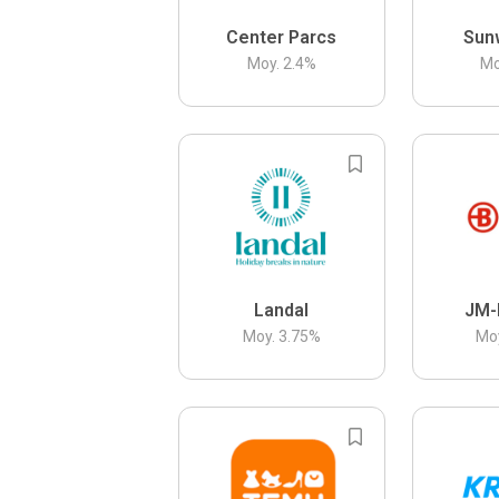
Center Parcs
Sun
Moy.
2.4
%
Mo
Landal
JM-
Moy.
3.75
%
Mo