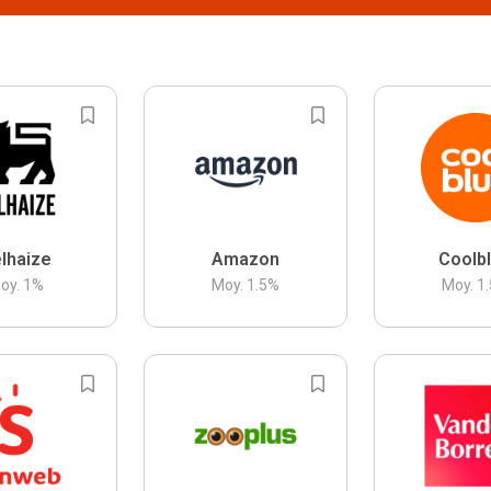
lhaize
Amazon
Coolb
oy.
1
%
Moy.
1.5
%
Moy.
1.