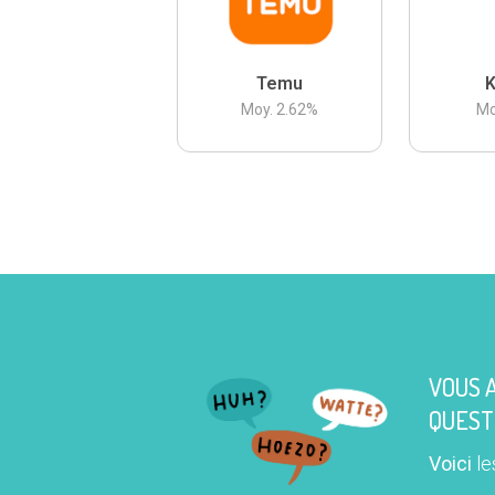
Temu
K
Moy.
2.62
%
Mo
VOUS 
QUEST
Voici
le