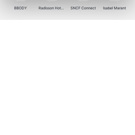
BBODY
Radisson Hotels
SNCF Connect
Isabel Marant
Ici Paris XL
BergHOFF Home
Brouwland
I-run
Moulinex
Happy Size
Atlas & Zanzibar
Kenwood
123optic
Marlies Dekkers
Lyca Mobile
LIU JO