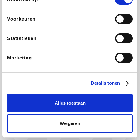
CAMPER
Holidaysuites.be
DreamLand
Stronger
Voorkeuren
Statistieken
Philips Hue
Yves Rocher
Babor
RAD
Marketing
Marie-Stella-Maris
Schäfer Shop
Walibi
Pierre et Vacances
Details tonen
Alles toestaan
Newpharma
Spartoo
Plopsa Verblijven
Warredal
Weigeren