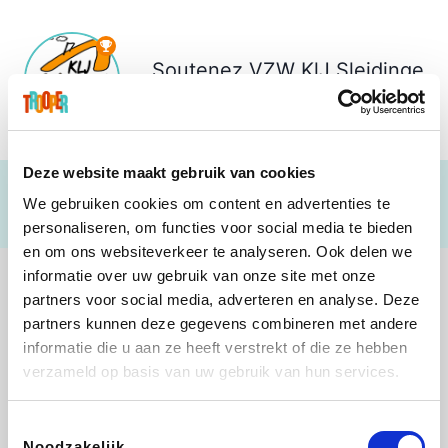
Soutenez
VZW KlJ Sleidinge
€ 340
Deze website maakt gebruik van cookies
We gebruiken cookies om content en advertenties te
personaliseren, om functies voor social media te bieden
en om ons websiteverkeer te analyseren. Ook delen we
informatie over uw gebruik van onze site met onze
partners voor social media, adverteren en analyse. Deze
partners kunnen deze gegevens combineren met andere
informatie die u aan ze heeft verstrekt of die ze hebben
B-lazy
Direct Ferries
Tefal
Rentcars BE
verzameld op basis van uw gebruik van hun services.
Toestemmingsselectie
Noodzakelijk