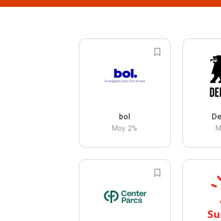
bol
De
Moy.
2
%
M