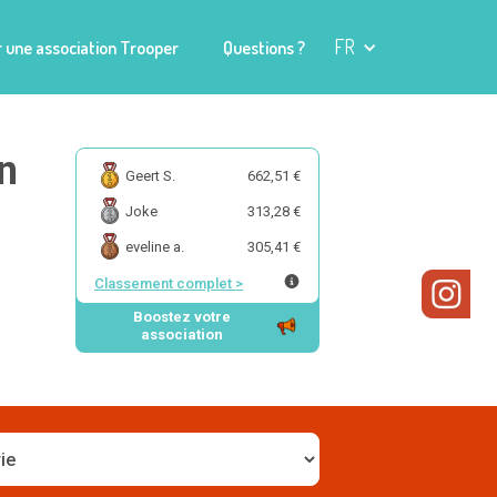
FR
 une association Trooper
Questions ?
n
Geert S.
662,51 €
Joke
313,28 €
eveline a.
305,41 €
Classement complet
>
Boostez votre
association