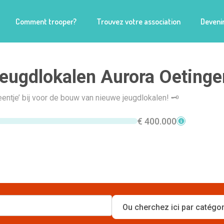
Comment trooper?
Trouvez votre association
Devenir
ugdlokalen Aurora Oetinge
eentje’ bij voor de bouw van nieuwe jeugdlokalen! 🗝
€ 400.000