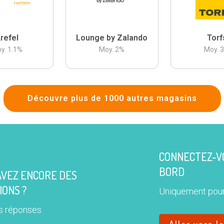
refel
Lounge by Zalando
Torf
y.
1.1
%
Moy.
2
%
Moy.
Découvre plus de 1000 autres magasins
CONNECTEZ-VO
BORD
AVEZ ENCORE DES
IONS ?
Uniquement pour
s réponses