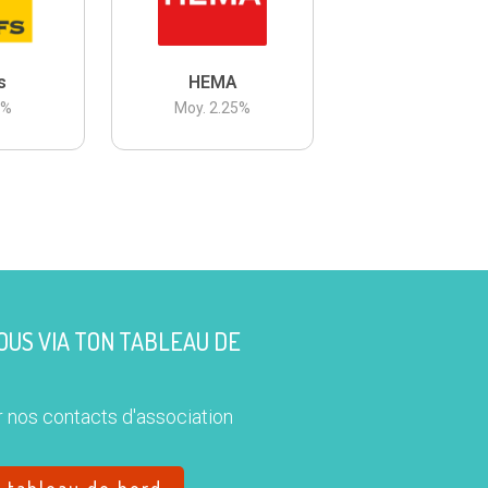
s
HEMA
3
%
Moy.
2.25
%
US VIA TON TABLEAU DE
 nos contacts d'association