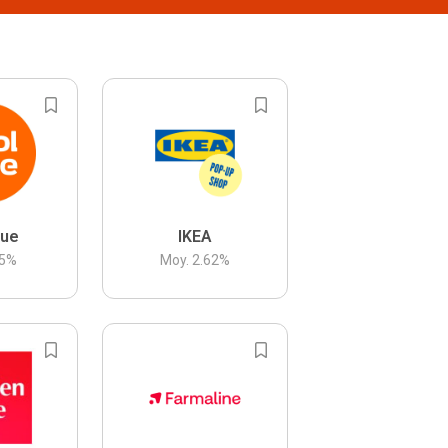
lue
IKEA
5
%
Moy.
2.62
%