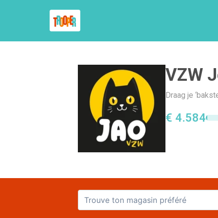
VZW Je
Draag je ‘bakst
€ 4.584