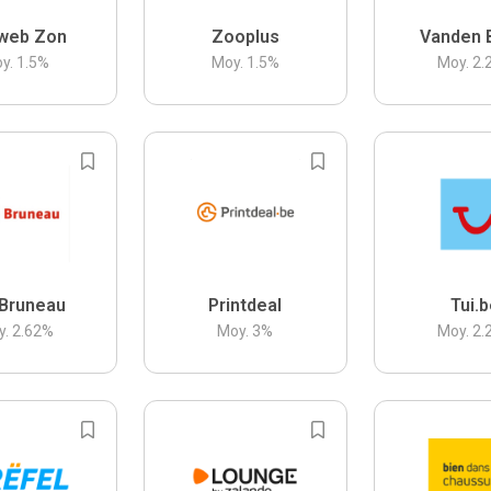
web Zon
Zooplus
Vanden 
y.
1.5
%
Moy.
1.5
%
Moy.
2.
Bruneau
Printdeal
Tui.
y.
2.62
%
Moy.
3
%
Moy.
2.