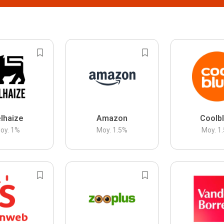
lhaize
Amazon
Coolb
oy.
1
%
Moy.
1.5
%
Moy.
1.