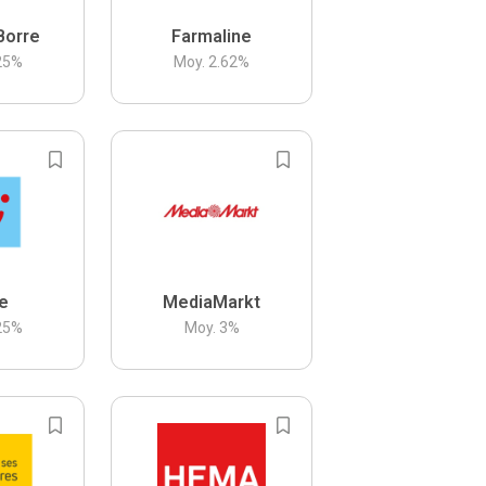
Borre
Farmaline
25
%
Moy.
2.62
%
be
MediaMarkt
25
%
Moy.
3
%