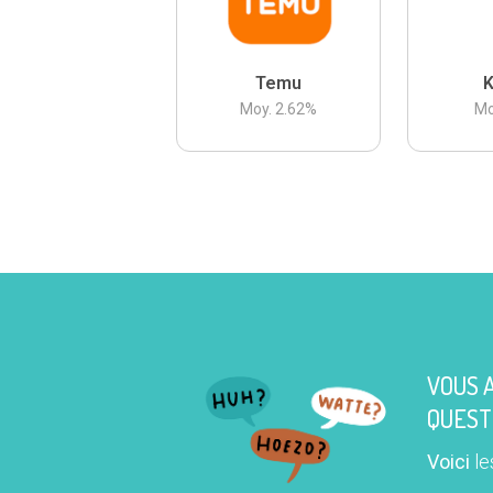
Temu
K
Moy.
2.62
%
Mo
VOUS 
QUEST
Voici
le