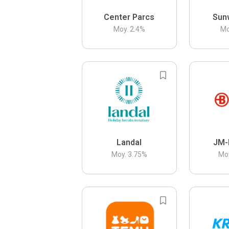
Center Parcs
Sun
Moy.
2.4
%
Mo
Landal
JM-
Moy.
3.75
%
Mo