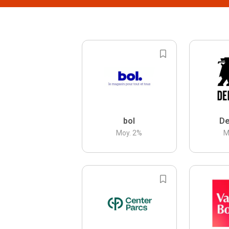
bol
De
Moy.
2
%
M