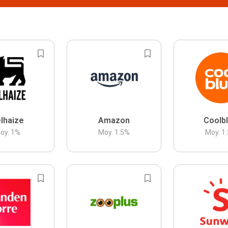
lhaize
Amazon
Coolb
oy.
1
%
Moy.
1.5
%
Moy.
1.