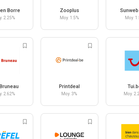
en Borre
Zooplus
Sunweb
y.
2.25
%
Moy.
1.5
%
Moy.
1.
Bruneau
Printdeal
Tui.
y.
2.62
%
Moy.
3
%
Moy.
2.