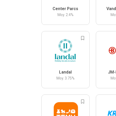
Center Parcs
Vand
Moy.
2.4
%
Mo
Landal
JM-
Moy.
3.75
%
Mo