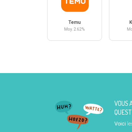
Temu
K
Moy.
2.62
%
Mo
VOUS 
QUEST
Voici
le