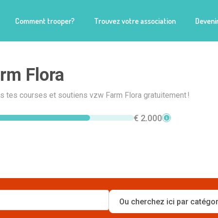
Comment trooper?
Trouvez votre association
Devenir
rm Flora
is tes courses et soutiens vzw Farm Flora gratuitement !
€ 2.000