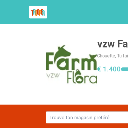
vzw Fa
Chouette, Tu fa
€ 1.400