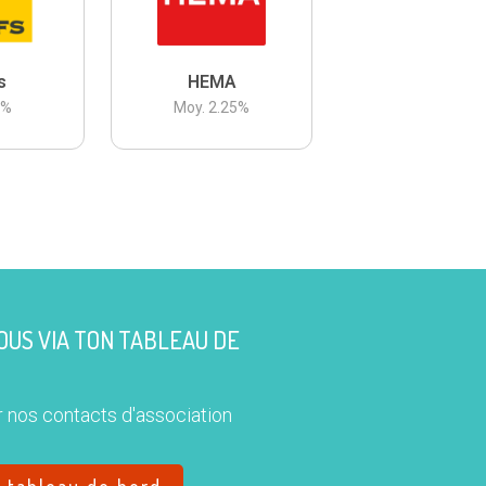
s
HEMA
3
%
Moy.
2.25
%
US VIA TON TABLEAU DE
 nos contacts d'association