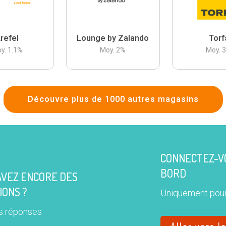
refel
Lounge by Zalando
Torf
y.
1.1
%
Moy.
2
%
Moy.
Découvre plus de 1000 autres magasins
CONNECTEZ-VO
BORD
AVEZ ENCORE DES
IONS ?
Uniquement pour
s réponses