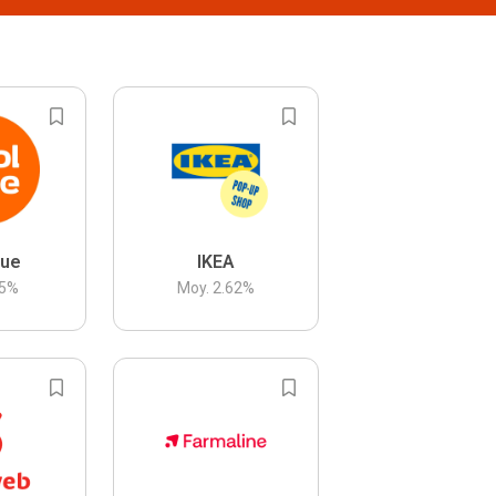
lue
IKEA
5
%
Moy.
2.62
%