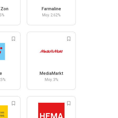
 Zon
Farmaline
5
%
Moy.
2.62
%
be
MediaMarkt
25
%
Moy.
3
%