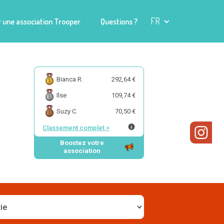
FR
 une association Trooper
Questions ?
Bianca R.
292,64 €
Ilse
109,74 €
Suzy C.
70,50 €
Classement complet
>
Boostez votre
association