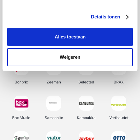
Hunkemöller
Office-Deals
Pizzahut.be
Weekendesk
Details tonen
Alles toestaan
My Jewellery
Tennis Point
Samsung
Delonghi
Weigeren
Bonprix
Zeeman
Selected
BRAX
Bax Music
Samsonite
Kambukka
Vertbaudet