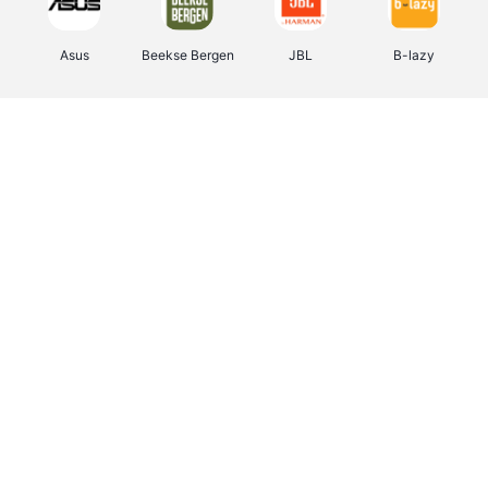
Asus
Beekse Bergen
JBL
B-lazy
Direct Ferries
Tefal
Rentcars BE
CAMPER
Holidaysuites.be
DreamLand
Stronger
Philips Hue
Yves Rocher
Babor
RAD
Marie-Stella-Maris