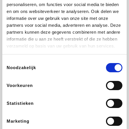
personaliseren, om functies voor social media te bieden
Beauty Plaza
Tuifly.be
Fnac
Dyson
en om ons websiteverkeer te analyseren. Ook delen we
informatie over uw gebruik van onze site met onze
partners voor social media, adverteren en analyse. Deze
partners kunnen deze gegevens combineren met andere
informatie die u aan ze heeft verstrekt of die ze hebben
Sarenza
Interhome
Schiesser
Bolt Energie
verzameld op basis van uw gebruik van hun services.
Toestemmingsselectie
Noodzakelijk
Auto5
Maxi Zoo
Lufthansa
DeubaXXL
Voorkeuren
Statistieken
Ekoi
CheapTickets.be
Tempur
About You
Marketing