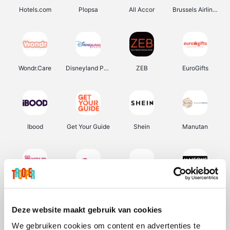
Hotels.com
Plopsa
All Accor
Brussels Airlines
Wondr.Care
Disneyland Paris
ZEB
EuroGifts
Ibood
Get Your Guide
Shein
Manutan
YourSurprise.be
Sunparks
Transavia
Maisons du Monde
Deze website maakt gebruik van cookies
We gebruiken cookies om content en advertenties te