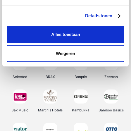
About You
Ekoi
Office-Deals
Pizzahut.be
Details tonen
Alles toestaan
Samsung
My Jewellery
Delonghi
Tennis Point
Weigeren
Selected
BRAX
Bonprix
Zeeman
Bax Music
Martin's Hotels
Kambukka
Bamboo Basics