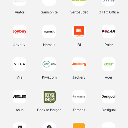
Viator
Samsonite
Vertbaudet
OTTO Office
Joybuy
Name It
JBL
Polar
Vila
Kiwi.com
Jackery
Acer
Asus
Beekse Bergen
Tamaris
Desigual