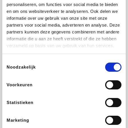
personaliseren, om functies voor social media te bieden
Fnac
Beauty Plaza
Tuifly.be
Dyson
en om ons websiteverkeer te analyseren. Ook delen we
informatie over uw gebruik van onze site met onze
partners voor social media, adverteren en analyse. Deze
partners kunnen deze gegevens combineren met andere
informatie die u aan ze heeft verstrekt of die ze hebben
Weekendesk
Sarenza
Schiesser
Interhome
verzameld op basis van uw gebruik van hun services.
Toestemmingsselectie
Noodzakelijk
Bolt Energie
Maxi Zoo
Auto5
Lufthansa
Voorkeuren
Statistieken
CheapTickets.be
Hunkemöller
Tempur
DeubaXXL
Marketing