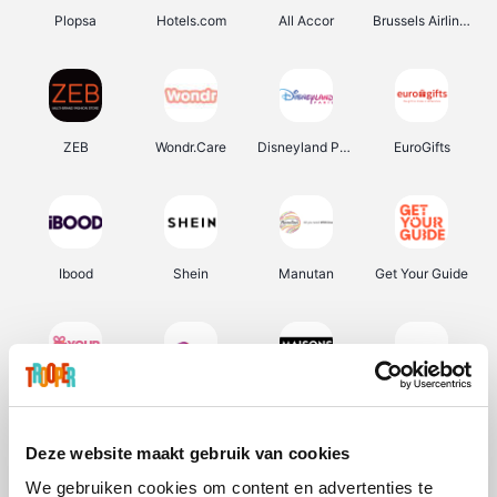
Plopsa
Hotels.com
All Accor
Brussels Airlines
ZEB
Wondr.Care
Disneyland Paris
EuroGifts
Ibood
Shein
Manutan
Get Your Guide
YourSurprise.be
Sunparks
Maisons du Monde
Transavia
Deze website maakt gebruik van cookies
We gebruiken cookies om content en advertenties te