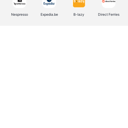
Nespresso
Expedia.be
B-lazy
Direct Ferries
Shop like you Give A Damn
Stronger
Tefal
DreamLand
Yves Rocher
Rentcars BE
CAMPER
Marie-Stella-Maris
Philips Hue
Babor
Schäfer Shop
Walibi