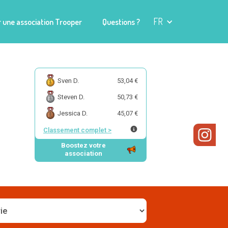
FR
 une association Trooper
Questions ?
Sven D.
53,04 €
Steven D.
50,73 €
Jessica D.
45,07 €
Classement complet
>
Boostez votre
association