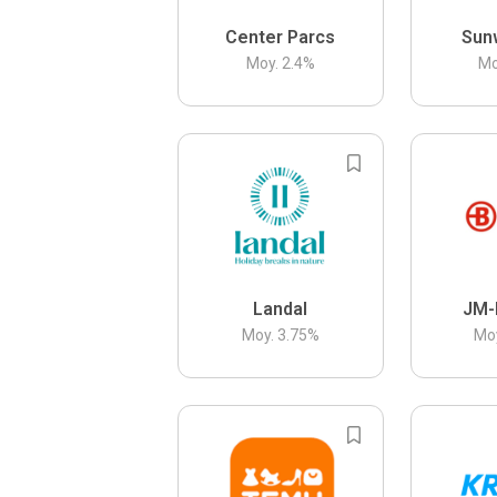
Center Parcs
Sun
Moy.
2.4
%
Mo
Landal
JM-
Moy.
3.75
%
Mo