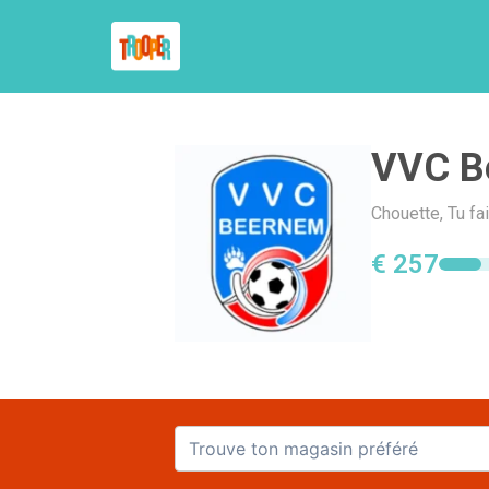
VVC B
Chouette, Tu fa
€ 257