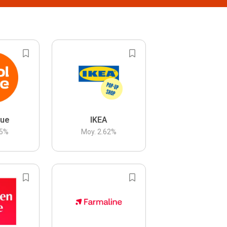
lue
IKEA
5
%
Moy.
2.62
%