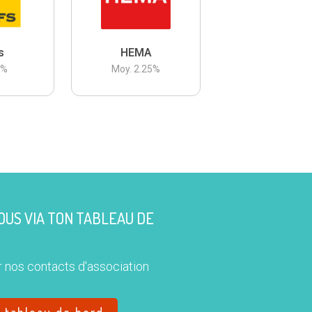
s
HEMA
3
%
Moy.
2.25
%
US VIA TON TABLEAU DE
 nos contacts d'association