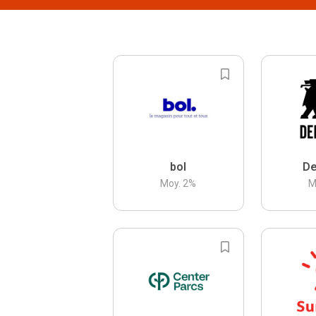
bol
De
Moy.
2
%
M