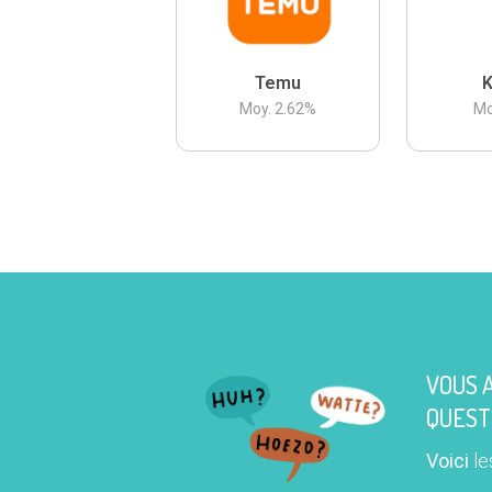
Temu
K
Moy.
2.62
%
Mo
VOUS 
QUEST
Voici
le