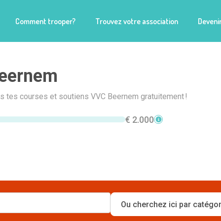
Comment trooper?
Trouvez votre association
Devenir
eernem
is tes courses et soutiens VVC Beernem gratuitement !
€ 2.000