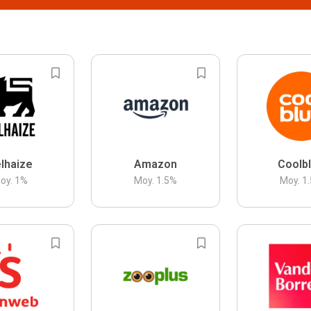
lhaize
Amazon
Coolb
oy.
1
%
Moy.
1.5
%
Moy.
1.