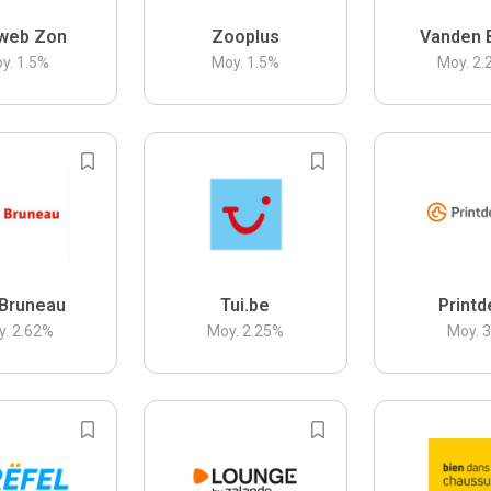
web Zon
Zooplus
Vanden 
y.
1.5
%
Moy.
1.5
%
Moy.
2.
Bruneau
Tui.be
Printd
y.
2.62
%
Moy.
2.25
%
Moy.