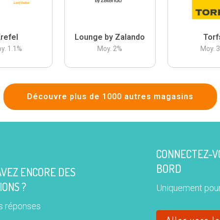
refel
Lounge by Zalando
Torf
y.
1.1
%
Moy.
2
%
Moy.
Découvre plus de 1000 autres magasins
CONNECTEZ-VO
BORD
AVEZ ENCORE DES
IONS ?
Uniquement pour
s réponses