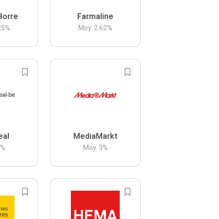
Borre
Farmaline
25
%
Moy.
2.62
%
eal
MediaMarkt
3
%
Moy.
3
%