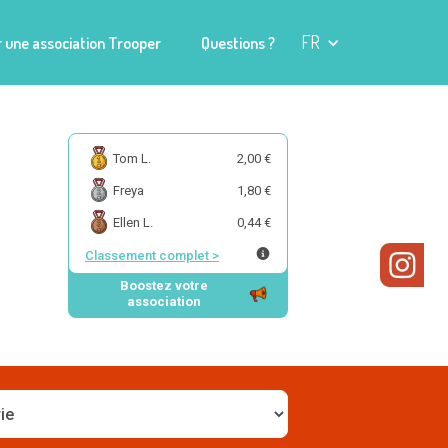
FR
 une association Trooper
Questions ?
Tom L.
2,00 €
Freya
1,80 €
Ellen L.
0,44 €
Classement complet
>
Boostez votre
association