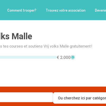
Comment trooper?
Trouvez votre association
Devenir
lks Malle
is tes courses et soutiens Vrij volks Malle gratuitement !
€ 2.000