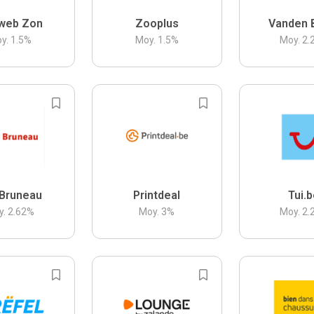
web Zon
Zooplus
Vanden 
y.
1.5
%
Moy.
1.5
%
Moy.
2.
Bruneau
Printdeal
Tui.
y.
2.62
%
Moy.
3
%
Moy.
2.