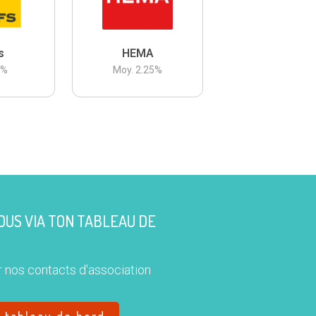
s
HEMA
3
%
Moy.
2.25
%
US VIA TON TABLEAU DE
 nos contacts d'association