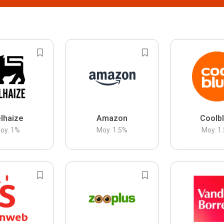
lhaize
Amazon
Coolb
oy.
1
%
Moy.
1.5
%
Moy.
1.