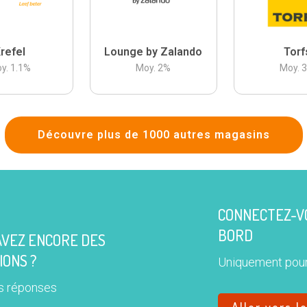
refel
Lounge by Zalando
Torf
y.
1.1
%
Moy.
2
%
Moy.
Découvre plus de 1000 autres magasins
CONNECTEZ-VO
BORD
AVEZ ENCORE DES
IONS ?
Uniquement pour
s réponses