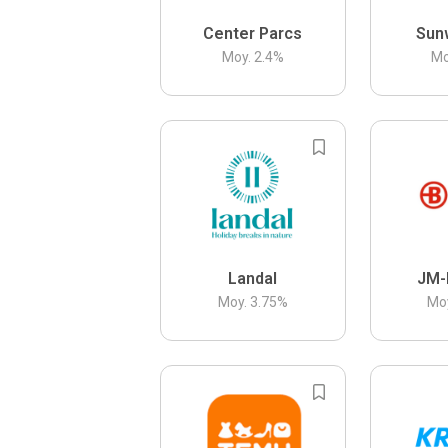
Center Parcs
Sun
Moy.
2.4
%
Mo
Landal
JM-
Moy.
3.75
%
Mo