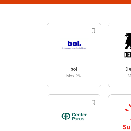
bol
De
Moy.
2
%
M