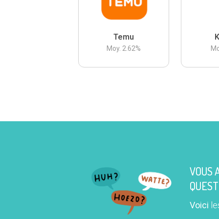
Temu
K
Moy.
2.62
%
Mo
VOUS 
QUEST
Voici
le