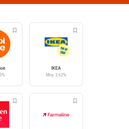
lue
IKEA
5
%
Moy.
2.62
%