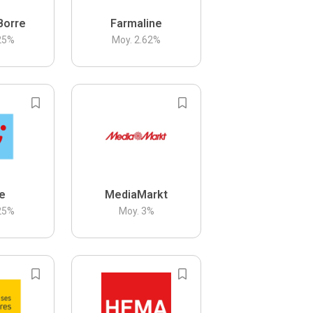
Borre
Farmaline
25
%
Moy.
2.62
%
be
MediaMarkt
25
%
Moy.
3
%