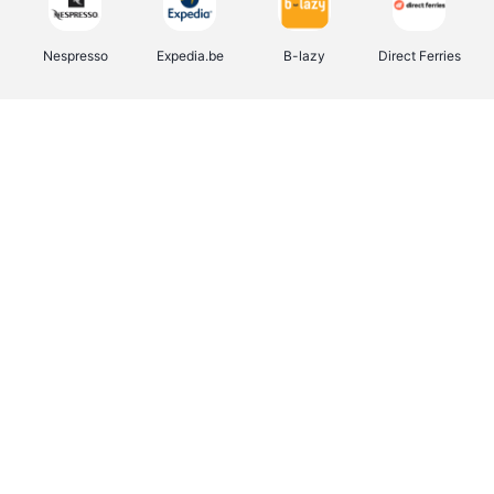
Nespresso
Expedia.be
B-lazy
Direct Ferries
Shop like you Give A Damn
Stronger
Tefal
DreamLand
Yves Rocher
Rentcars BE
CAMPER
Marie-Stella-Maris
Philips Hue
Babor
Schäfer Shop
Walibi