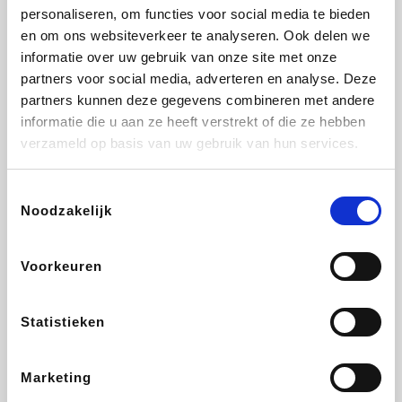
personaliseren, om functies voor social media te bieden
Fnac
Beauty Plaza
Tuifly.be
Dyson
en om ons websiteverkeer te analyseren. Ook delen we
informatie over uw gebruik van onze site met onze
partners voor social media, adverteren en analyse. Deze
partners kunnen deze gegevens combineren met andere
informatie die u aan ze heeft verstrekt of die ze hebben
Weekendesk
Sarenza
Schiesser
Interhome
verzameld op basis van uw gebruik van hun services.
Toestemmingsselectie
Noodzakelijk
Bolt Energie
Maxi Zoo
Auto5
Lufthansa
Voorkeuren
Statistieken
CheapTickets.be
Hunkemöller
Tempur
DeubaXXL
Marketing