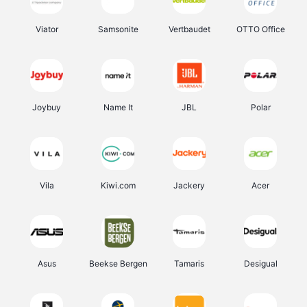
Viator
Samsonite
Vertbaudet
OTTO Office
Joybuy
Name It
JBL
Polar
Vila
Kiwi.com
Jackery
Acer
Asus
Beekse Bergen
Tamaris
Desigual