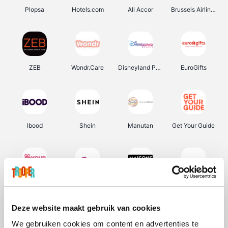
Plopsa
Hotels.com
All Accor
Brussels Airlines
ZEB
Wondr.Care
Disneyland Paris
EuroGifts
Ibood
Shein
Manutan
Get Your Guide
YourSurprise.be
Sunparks
Maisons du Monde
Transavia
Deze website maakt gebruik van cookies
We gebruiken cookies om content en advertenties te