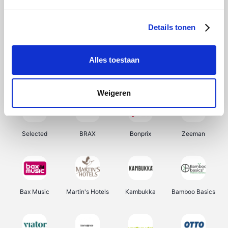
About You
Ekoi
Office-Deals
Pizzahut.be
Details tonen
Alles toestaan
Samsung
My Jewellery
Delonghi
Tennis Point
Weigeren
Selected
BRAX
Bonprix
Zeeman
Bax Music
Martin's Hotels
Kambukka
Bamboo Basics