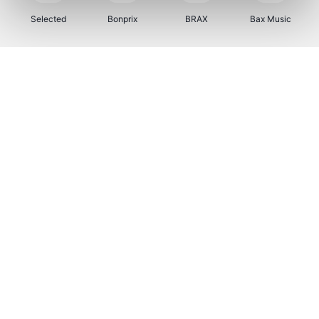
Selected
Bonprix
BRAX
Bax Music
Zeeman
Martin's Hotels
Kambukka
Vertbaudet
Bamboo Basics
Viator
Samsonite
OTTO Office
Name It
Joybuy
JBL
Polar