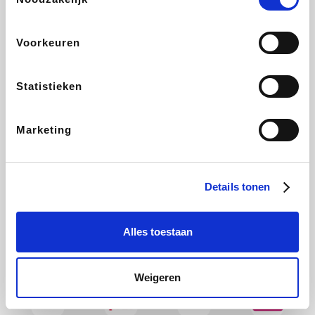
Bolt Energie
Auto5
Maxi Zoo
Lufthansa
Voorkeuren
Statistieken
CheapTickets.be
Hunkemöller
Tempur
DeubaXXL
Marketing
About You
Ekoi
Office-Deals
Pizzahut.be
Details tonen
Alles toestaan
Samsung
Delonghi
Tennis Point
My Jewellery
Weigeren