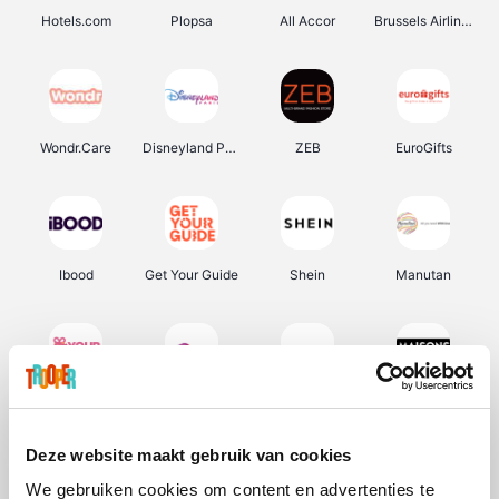
Hotels.com
Plopsa
All Accor
Brussels Airlines
Wondr.Care
Disneyland Paris
ZEB
EuroGifts
Ibood
Get Your Guide
Shein
Manutan
YourSurprise.be
Sunparks
Transavia
Maisons du Monde
Deze website maakt gebruik van cookies
We gebruiken cookies om content en advertenties te