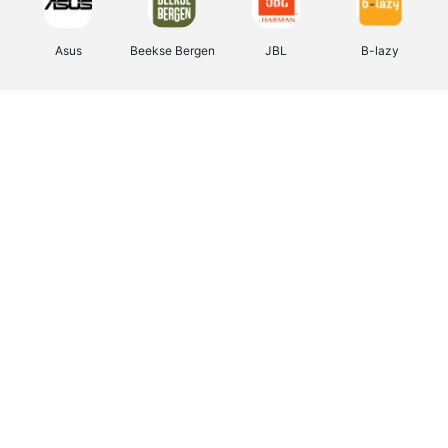
Asus
Beekse Bergen
JBL
B-lazy
Direct Ferries
Tefal
Rentcars BE
CAMPER
Holidaysuites.be
DreamLand
Stronger
Philips Hue
Yves Rocher
Babor
RAD
Marie-Stella-Maris