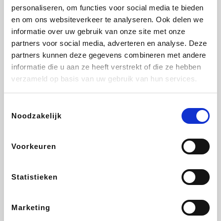
personaliseren, om functies voor social media te bieden
Beauty Plaza
Tuifly.be
Fnac
Dyson
en om ons websiteverkeer te analyseren. Ook delen we
informatie over uw gebruik van onze site met onze
partners voor social media, adverteren en analyse. Deze
partners kunnen deze gegevens combineren met andere
informatie die u aan ze heeft verstrekt of die ze hebben
Sarenza
Interhome
Schiesser
Bolt Energie
verzameld op basis van uw gebruik van hun services.
Toestemmingsselectie
Noodzakelijk
Auto5
Maxi Zoo
Lufthansa
DeubaXXL
Voorkeuren
Statistieken
Ekoi
CheapTickets.be
Tempur
About You
Marketing