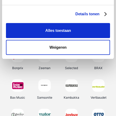
Hunkemöller
Office-Deals
Pizzahut.be
Weekendesk
Details tonen
Alles toestaan
My Jewellery
Tennis Point
Samsung
Delonghi
Weigeren
Bonprix
Zeeman
Selected
BRAX
Bax Music
Samsonite
Kambukka
Vertbaudet