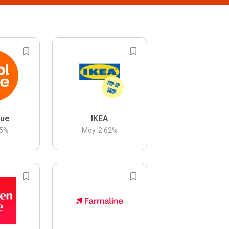
lue
IKEA
5
%
Moy.
2.62
%