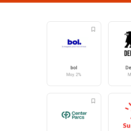
bol
De
Moy.
2
%
M