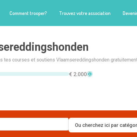
Comment trooper?
Trouvez votre association
Devenir
sereddingshonden
ais tes courses et soutiens Vlaamsereddingshonden gratuitement
€ 2.000