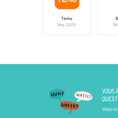
Temu
K
Moy.
2.62
%
Mo
VOUS 
QUEST
Voici
le