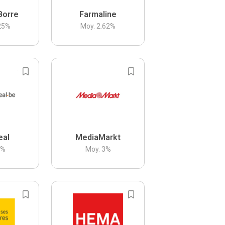
Borre
Farmaline
25
%
Moy.
2.62
%
eal
MediaMarkt
3
%
Moy.
3
%