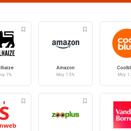
lhaize
Amazon
Coolb
oy.
1
%
Moy.
1.5
%
Moy.
1.