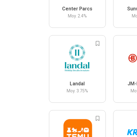
Center Parcs
Sun
Moy.
2.4
%
Mo
Landal
JM-
Moy.
3.75
%
Mo