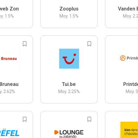
web Zon
Zooplus
Vanden 
y.
1.5
%
Moy.
1.5
%
Moy.
2.
Bruneau
Tui.be
Printd
y.
2.62
%
Moy.
2.25
%
Moy.