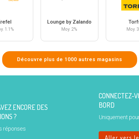
refel
Lounge by Zalando
Torf
y.
1.1
%
Moy.
2
%
Moy.
Découvre plus de 1000 autres magasins
CONNECTEZ-VO
BORD
AVEZ ENCORE DES
IONS ?
Uniquement pour
s réponses
Aller vers l