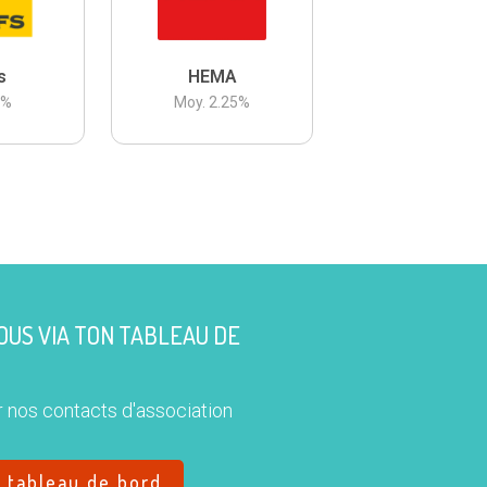
s
HEMA
3
%
Moy.
2.25
%
US VIA TON TABLEAU DE
 nos contacts d'association
e tableau de bord