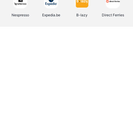
Nespresso
Expedia.be
B-lazy
Direct Ferries
Shop like you Give A Damn
Stronger
Tefal
DreamLand
Yves Rocher
Rentcars BE
CAMPER
Marie-Stella-Maris
Philips Hue
Babor
Schäfer Shop
Walibi