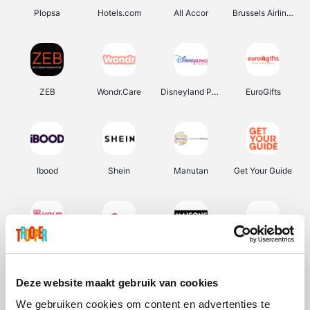
Plopsa
Hotels.com
All Accor
Brussels Airlines
ZEB
Wondr.Care
Disneyland Paris
EuroGifts
Ibood
Shein
Manutan
Get Your Guide
YourSurprise.be
Sunparks
Maisons du Monde
Transavia
Deze website maakt gebruik van cookies
We gebruiken cookies om content en advertenties te