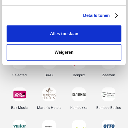
About You
Ekoi
Office-Deals
Pizzahut.be
Details tonen
Alles toestaan
Samsung
My Jewellery
Delonghi
Tennis Point
Weigeren
Selected
BRAX
Bonprix
Zeeman
Bax Music
Martin's Hotels
Kambukka
Bamboo Basics