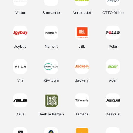
Viator
Samsonite
Vertbaudet
OTTO Office
Joybuy
Name It
JBL
Polar
Vila
Kiwi.com
Jackery
Acer
Asus
Beekse Bergen
Tamaris
Desigual