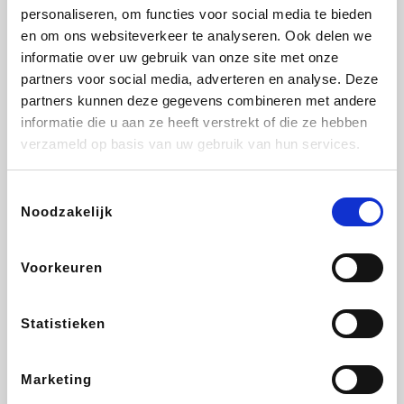
personaliseren, om functies voor social media te bieden
Fnac
Beauty Plaza
Tuifly.be
Dyson
en om ons websiteverkeer te analyseren. Ook delen we
informatie over uw gebruik van onze site met onze
partners voor social media, adverteren en analyse. Deze
partners kunnen deze gegevens combineren met andere
informatie die u aan ze heeft verstrekt of die ze hebben
Weekendesk
Sarenza
Schiesser
Interhome
verzameld op basis van uw gebruik van hun services.
Toestemmingsselectie
Noodzakelijk
Bolt Energie
Maxi Zoo
Auto5
Lufthansa
Voorkeuren
Statistieken
CheapTickets.be
Hunkemöller
Tempur
DeubaXXL
Marketing