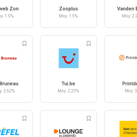
web Zon
Zooplus
Vanden 
y.
1.5
%
Moy.
1.5
%
Moy.
2.
Bruneau
Tui.be
Printd
y.
2.62
%
Moy.
2.25
%
Moy.