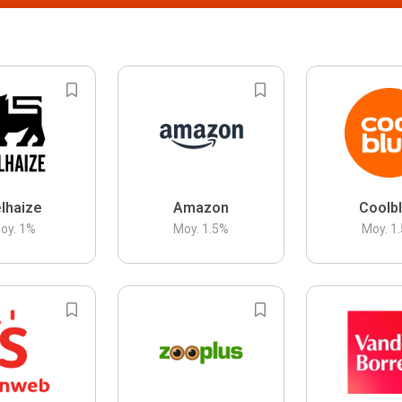
lhaize
Amazon
Coolb
oy.
1
%
Moy.
1.5
%
Moy.
1.