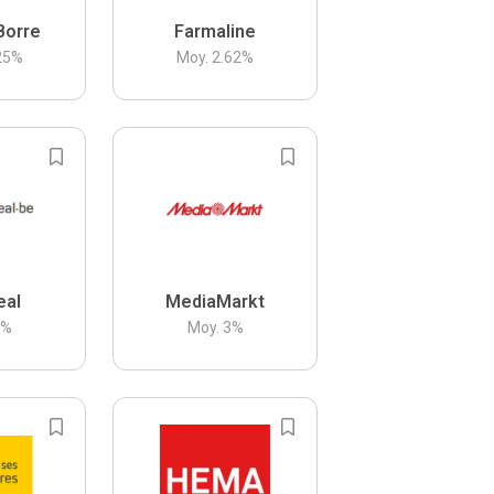
Borre
Farmaline
25
%
Moy.
2.62
%
eal
MediaMarkt
3
%
Moy.
3
%