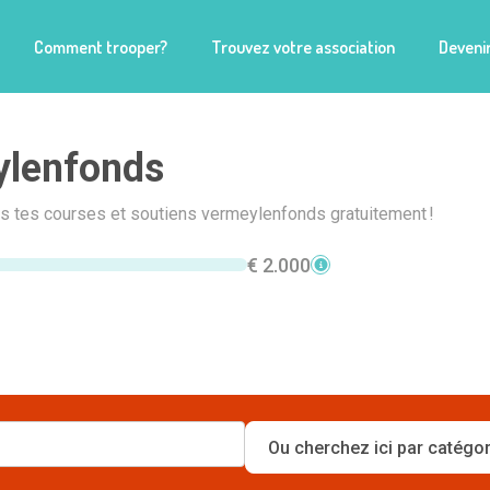
Comment trooper?
Trouvez votre association
Devenir
ylenfonds
is tes courses et soutiens vermeylenfonds gratuitement !
€ 2.000