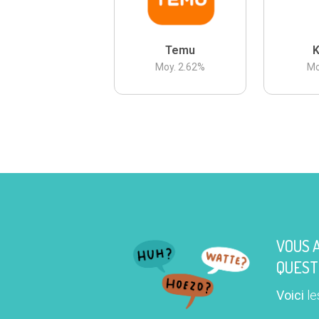
Temu
K
Moy.
2.62
%
Mo
VOUS 
QUEST
Voici
le