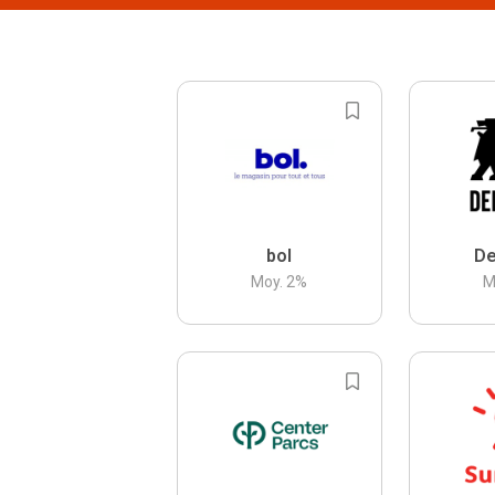
bol
De
Moy.
2
%
M