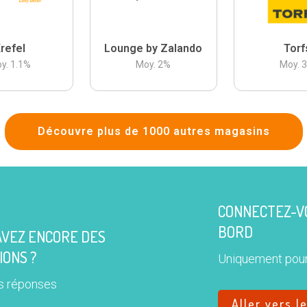
refel
Lounge by Zalando
Torf
y.
1.1
%
Moy.
2
%
Moy.
Découvre plus de 1000 autres magasins
CONNECTEZ-VO
BORD
AVEZ ENCORE DES
IONS ?
Uniquement pour
s réponses
Aller vers l