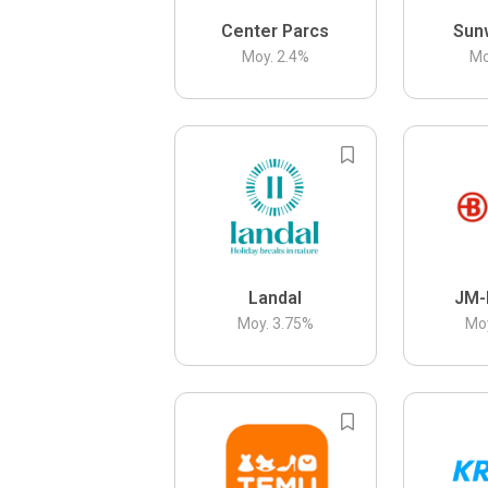
Center Parcs
Sun
Moy.
2.4
%
Mo
Landal
JM-
Moy.
3.75
%
Mo