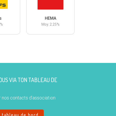
s
HEMA
3
%
Moy.
2.25
%
US VIA TON TABLEAU DE
 nos contacts d'association
e tableau de bord