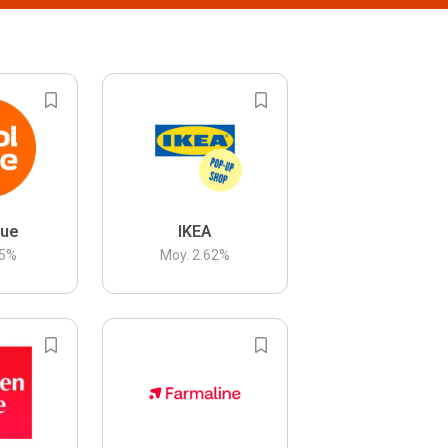
lue
IKEA
5
%
Moy.
2.62
%